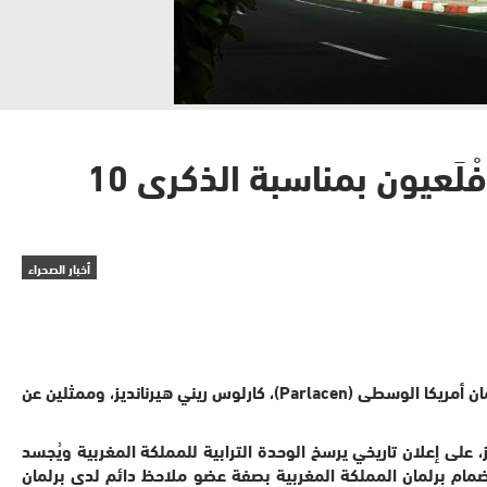
ولد الرشيد وقَّعْ إعلان تاريخي يرسخ الوحدة الترابية مع “بارلاسين” فْلَعيون بمناسبة الذكرى 10
أخبار الصحراء
أجرى رئيس مجلس المستشارين، محمد ولد الرشيد، اليوم الأربعاء الموافق لتاريخ 16 ابريل 2025، محادثات جمعته بوفد رفيع يضم رئيس برلمان أمريكا الوسطى (Parlacen)، كارلوس ريني هيرنانديز، وممثلين عن
 الوسطى (Parlacen)، كارلوس ريني هيرنانديز، على إعلان تاريخي يرسخ الوحدة الترابية للمملكة المغربية ويُجسد
نضمام برلمان المملكة المغربية بصفة عضو ملاحظ دائم لدى برلمان