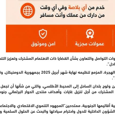
قنوات التواصل والتعاون بشأن القضايا ذات الاهتمام المشترك وتعزيز ا
دل”.
ويؤكد الجانبان على “الدعم المشترك لتنظيم الملتقى ال
.
ين ولوج بلدان الساحل إلى المحيط الأطلسي، والتي من شأنها أن تجعل
 المشترك من أجل تنزيل غايات وأهداف منتدى الحوار البرلماني جن
أقاليمها الجنوبية، ممتدحين”المجهود التنموي الاقتصادي والاجتماعي ا
ؤون الداخلية للدول واحترام سيادتها والبحث عن الحلول السلمية والح