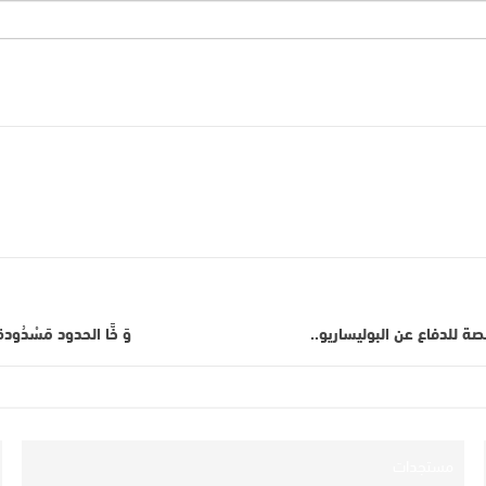
ْمِنصة للدفاع عن البوليساريو..
وَ خَّا الحدود مَسْدُودة.
مستجدات