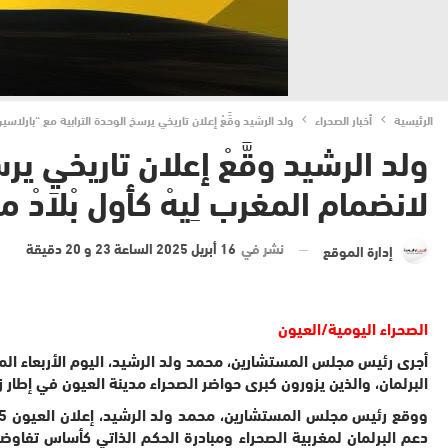
الرئيسية
أخبار الصحراء
ولد الرشيد وقَّعْ إعلان تاريخي يرسخ الوحدة الترابية مع “بارلاسين” فْلَعيون بمناسبة الذكرى 10 لانضمام المغر
لانضمام المغرب لِيهْ كأول بْلاَدْ 
نشر في
16 أبريل 2025 الساعة 23 و 20 دقيقة
إدارة الموقع
الصحراء اليومية/العيون
البرلمان، والذين يزورون كبرى حواضر الصحراء مدينة العيون في إطار ز
ووقع رئيس مجلس المستشارين، محمد ولد الرشيد،
دعم البرلمان لمغربية الصحراء ومبادرة الحكم الذاتي كأساس تفاوض