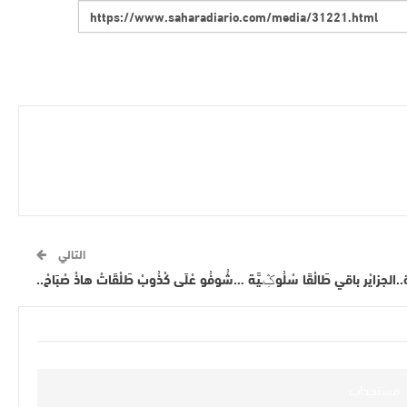
التالي
.الجزايْر باقي طَالْقَا سْلُوݣِـيَّة …شُوفُو عْلَى كْذُوبْ طَلْقَاتْ هاذْ صْبَاحْ..
مستجدات