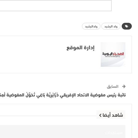
ولد الرشيد
ولدالرشيد
إدارة الموقع
السابق
نائبة رئيس مفوضية الاتحاد الإفريقي دْزَايْرِيَّة بَاغِي تْحَوَّلْ المفوضية ل
شاهد أيضا
مستجدات