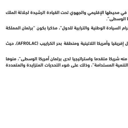
ة المغربية في محيطها الإقليمي والجهوي تحت القيادة الرشيدة لجلالة الملك
كا الوسطى”.
م السيادة الوطنية والترابية للدول”، مذكرا بكون “برلمان المملكة
ويلفت الإعلان الانتباه إلى”الجهود التي بذلها الطرفان لتعزيز العلاقات الثنائية والمتعددة الأطراف توجت بتأسيس المنتدى البرلماني لدول إفريقيا وأمريكا اللاتينية ومنطقة بحر الكراييب (AFROLAC)، حيث
ه شريكا متقدما واستراتيجيا لدى برلمان أمريكا الوسطى”، منوها
 التنمية المستدامة”، وذلك على ضوء التحديات المتزايدة والمتعددة