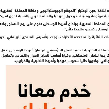
“گود” على نسخة منه للأخذ بعين الإعتبار “الموقع الجيوستراتيجي ومكانة المملك
ابة موثوقة ومتينة نحو دول إفريقيا والعالم العربي بالنسبة لدول أمري
 المملكة المغربية وبلدان أمريكا الوسطى تقوم على روح التشاور واحترا
ا الوسطى كعضو ملاحظ دائم”.
مملكة المغربية لدعم العمل المؤسسي لبرلمان أمريكا الوسطى، جعل من
رجية لبلدان المنطقتين وخيارا أساسيا لتعزيز الحوار والتضامن وتحقيق
لتي تواجهها حاليا شعوب إفريقيا وأمريكا اللاتينية والكراييب.