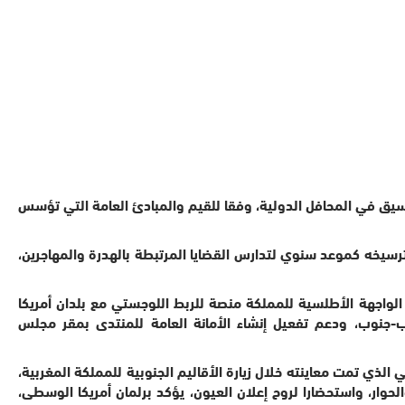
لتنسيق في المحافل الدولية، وفقا للقيم والمبادئ العامة التي تؤسس
جهوي حول الهجرة، المزمع تنظيمه نهاية شهر أبريل 2025 بجمهورية الدومنيكان، وترسيخه كموعد سنوي لتدارس القضايا المرتبطة بالهدرة والمهاجرين،
 الواجهة الأطلسية للمملكة منصة للربط اللوجستي مع بلدان أمريكا
وب-جنوب، ودعم تفعيل إنشاء الأمانة العامة للمنتدى بمقر مجلس
لذي تمت معاينته خلال زيارة الأقاليم الجنوبية للمملكة المغربية،
وار، واستحضارا لروح إعلان العيون، يؤكد برلمان أمريكا الوسطى،