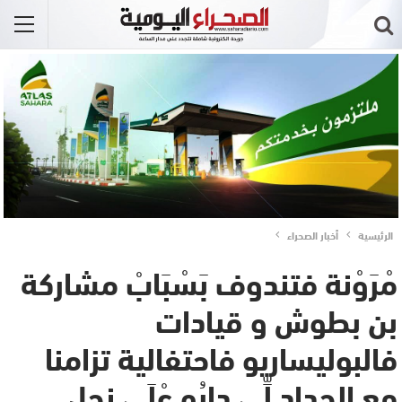
الرئيسية
أخبار الصحراء
مْرَوْنة فتندوف بَسْبَابْ مشاركة
بن بطوش و قيادات
فالبوليساريو فاحتفالية تزامنا
مع الحِداد لِّي دارُو عْلَى نجل