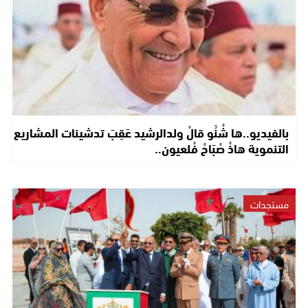
بالفيديو..ها شْنُو قالْ ولدالرشيد عَقِبَ تدشينات المشاريع
التنموية هاذْ صْبَاحْ فْلعيون..
مستجدات