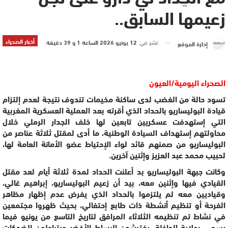
زعيمها السابق..
أخبار الصحراء
نشر في
12 يونيو 2026 الساعة 1 و 39 دقيقة
إدارة الموقع
الصحراء اليومية/العيون
تسود حالة من الغضب لدى ساكنة مخيمات تندوف نتيجة لعدم إلتزام
قيادة البوليساريو بالحداد الذي أقرته بعد العملية العسكرية المغربية
التي إستهدفت عسكريين تابعين لها خلف الجدار الرملي خلال
محاولتهم إستهداف السيادة الوطنية، ما أدى لمقتل ثلاثة عناصر من
البوليساريو من صمنهم قائد لواء الإحتياط عضو الأمانة العامة لها،
لحبيب محمد عبد العزيز وإثنين آخرين.
وكانت جبهة البوليساريو بد أعلنت الحداد لمدة ثلاثة أيام لعد مقتل
القيادي فيها وإثنين معه، بيد أن زعيم البوليساريو، إبراهيم غالي،
وقياديين معه لم يلتزموا بالحداد الذي يفرض عدم إظهار مظاهر
الفرحة أو تنظيم أنشطة ذات طابع إحتفالي، بحيث ظهروا مجتمعين
في نشاط تم تنظيمه الثلاثاء المرافق لتاريخ التاسع من يونيو فيما
يسمى بولاية الداخلة، يفترشون البساط الأخضر ويتبادلون الضحكات