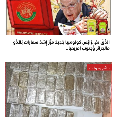
الدَّقْ تَمْ..رَايْس كولومبيا جْدِيدْ قرَّرْ إِسَدْ سفارات بْلاَدُو
فالجزائر وُجنوب إفريقيا..
جرائم وحوادث