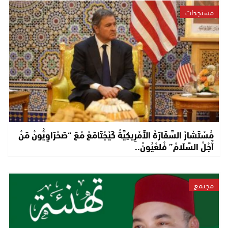
مستجدات
مُسْتَشَارْ السَّفَارَةْ الأَمْرِيكِيَّةْ كَيْجْتَامَعْ مْعَ “صَحْرَاوِيُّونْ مَنْ
أَجْلْ السَّلَامْ” فْلعْيُونْ..
مجتمع