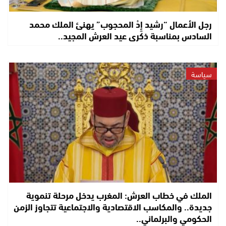
رجل الأعمال “رشيد إِدْ المحجوب” يهنئ الملك محمد
السادس بمناسبة ذكرى عيد العرش المجيد..
سياسة
الملك في خطاب العرش: المغرب يدخل مرحلة تنموية
جديدة.. والمكاسب الاقتصادية والاجتماعية تتجاوز الزمن
الحكومي والبرلماني..