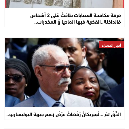
فرقة مكافحة العصابات طَاحْتْ عْلَى 2 أشخاص
فالداخلة..القضية فيها الماحيا وُ المخدرات..
أخبار الصحراء
الدَّقْ تَمْ …لْمِيرِيكَانْ رَفْضَاتْ عرْضْ زعيم جبهة البوليساريو..