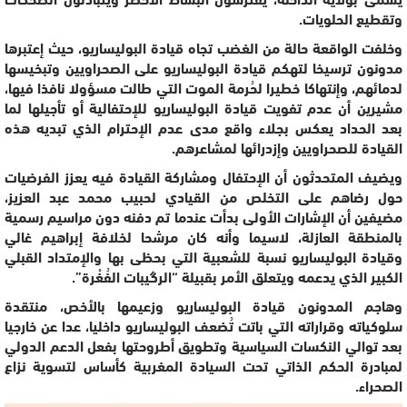
وتقطيع الحلويات.
وخلفت الواقعة حالة من الغضب تجاه قيادة البوليساريو، حيث إعتبرها
مدونون ترسيخا لتهكم قيادة البوليساريو على الصحراويين وتبخيسها
لدمائهم، وإنتهاكا خطيرا لحُرمة الموت التي طالت مسؤولا نافذا فيها،
مشيرين أن عدم تفويت قيادة البوليساريو للإحتفالية أو تأجيلها لما
بعد الحداد يعكس بجلاء واقع مدى عدم الإحترام الذي تبديه هذه
القيادة للصحراويين وإزدرائها لمشاعرهم.
ويضيف المتحدثون أن الإحتفال ومشاركة القيادة فيه يعزز الفرضيات
حول رضاهم على التخلص من القيادي لحبيب محمد عبد العزيز،
مضيفين أن الإشارات الأولى بدأت عندما تم دفنه دون مراسيم رسمية
بالمنطقة العازلة، لاسيما وأنه كان مرشحا لخلافة إبراهيم غالي
وقيادة البوليساريو نسبة للشعبية التي بحظى بها والإمتداد القبلي
الكبير الذي يدعمه ويتعلق الأمر بقبيلة “الرگيبات الفُغْرة”.
وهاجم المدونون قيادة البوليساريو وزعيمها بالأخص، منتقدة
سلوكياته وقراراته التي باتت تُضعف البوليساريو داخليا، عدا عن خارجيا
بعد توالي النكسات السياسية وتطويق أطروحتها بفعل الدعم الدولي
لمبادرة الحكم الذاتي تحت السيادة المغربية كأساس لتسوية نزاع
الصحراء.