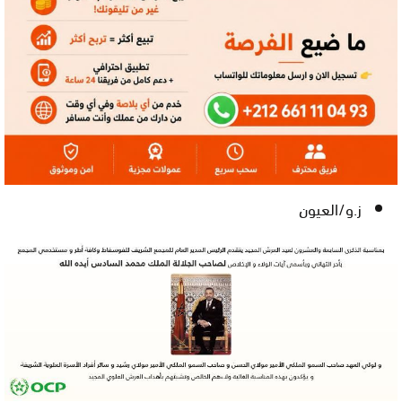
ز.و/العيون