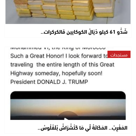
شَدُّو 61 كيلو دْيَالْ الكوكايين فَالكركرات..
مستجدات
المَغْرِبْ.. المَكَانَةْ لِّي مَا كَتْشْرَاشْ بْلَفْلُوسْ..