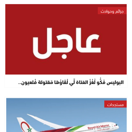
جرائم وحوادث
البوليس فَكُّو لُغْزْ الفتاة لِّي لْقَاوْهَا مَقتولة فْلعيون..
مستجدات