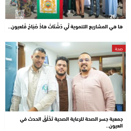
ها هي المشاريع التنموية لِّي دّشْنَاتْ هاذْ صْبَاحْ فْلعيون..
صحة
جمعية جسر الصحة للرعاية الصحية تَخْلُقُ الحدث في
العيون..