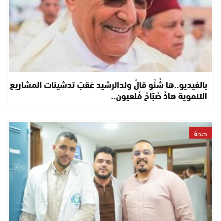
بالفيديو..ها شْنُو قالْ ولدالرشيد عَقِبَ تدشينات المشاريع
التنموية هاذْ صْبَاحْ فْلعيون..
صحة