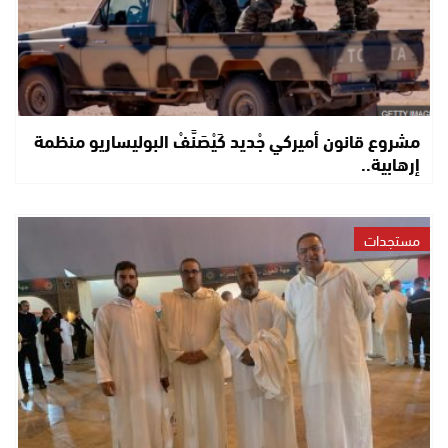
مشروع قانون أميركي جْديد كَيْصَنَّفْ البوليساريو منظمة
إرهابية..
مستجدات