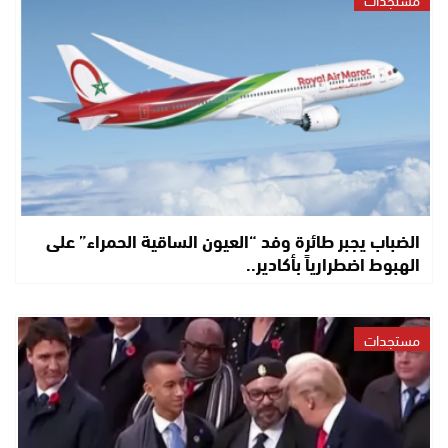
الضباب يجبر طائرة وفد “العيون الساقية الحمراء” على
الهبوط اضطرارياً بأكادير..
مستجدات