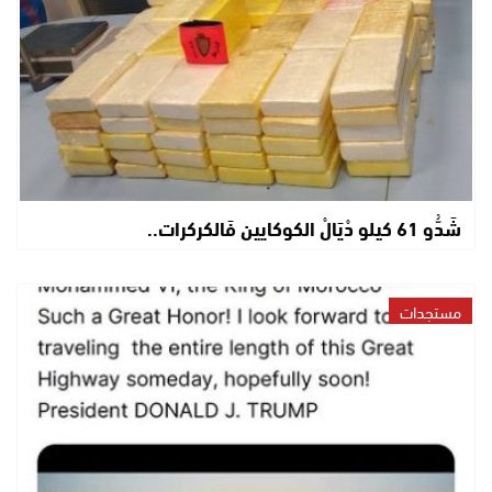
شَدُّو 61 كيلو دْيَالْ الكوكايين فَالكركرات..
مستجدات