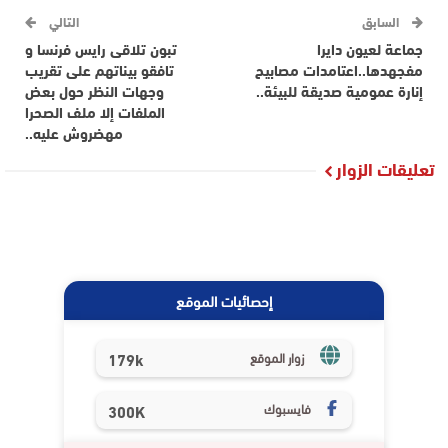
السابق
التالي
جماعة لعيون دايرا
تبون تلاقى رايس فرنسا و
مفجهدها..اعتامدات مصابيح
تافقو بيناتهم على تقريب
إنارة عمومية صديقة للبيئة..
وجهات النظر حول بعض
الملفات إلا ملف الصحرا
مهضروش عليه..
تعليقات الزوار
إحصائيات الموقع
179k
زوار الموقع
فايسبوك
300K