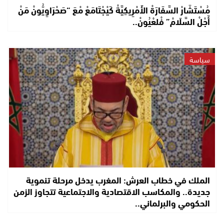
مُسْتَشَارْ السَّفَارَةْ الأَمْرِيكِيَّةْ كَيْجْتَامَعْ مْعَ “صَحْرَاوِيُّونْ مَنْ
أَجْلْ السَّلَامْ” فْلعْيُونْ..
سياسة
الملك في خطاب العرش: المغرب يدخل مرحلة تنموية
جديدة.. والمكاسب الاقتصادية والاجتماعية تتجاوز الزمن
الحكومي والبرلماني..