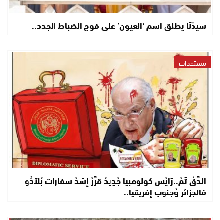
سِيدْنَا يطلق اسم ‘العيون’ على فوج الضباط الجدد..
مستجدات
الدَّقْ تَمْ..رَايْس كولومبيا جْدِيدْ قرَّرْ إِسَدْ سفارات بْلاَدُو
فالجزائر وُجنوب إفريقيا..