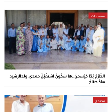
مستجدات
الطَّرْحْ بْدَا كَيْسخَنْ..ها شكُونْ اسْتَقْبَلْ حمدي ولدالرشيد
هاذْ صْبَاحْ..
مجتمع