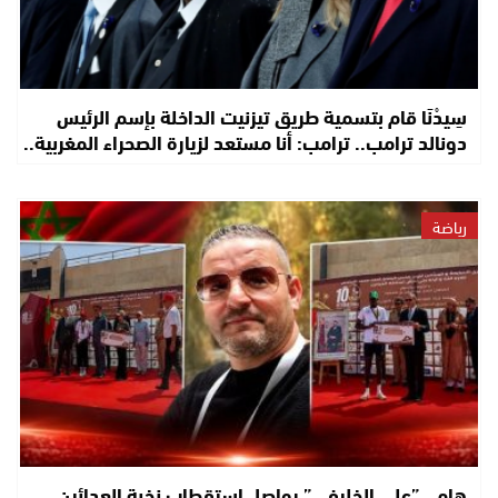
سِيدْنَا قام بتسمية طريق تيزنيت الداخلة بإسم الرئيس
دونالد ترامب.. ترامب: أنا مستعد لزيارة الصحراء المغربية..
رياضة
هام…”علي الخليفي” يواصل استقطاب نخبة العدائين