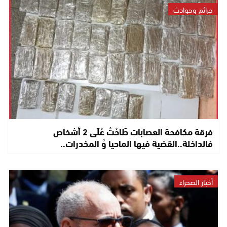
جرائم وحوادث
فرقة مكافحة العصابات طَاحْتْ عْلَى 2 أشخاص
فالداخلة..القضية فيها الماحيا وُ المخدرات..
أخبار الصحراء