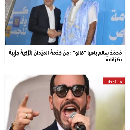
مُحَمَّدْ سالم باهيا “فانو” : مِنْ خِدْمَةْ المَيْدَانْ لِتَزْكِيَةْ حِزْبِيَّةْ
بِطَرْفَايَةْ..
مستجدات