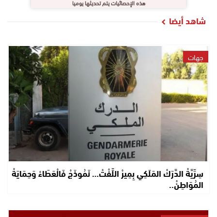
هذه الإحصائيات يتم تحديثها يوميا
شاهد أيضا
جهات
سِرِّيَّةْ الدَّرَكْ المَلَكِي بِمِيرْ اللِّفْتْ… نَمُوذَجْ فَالْعَطَاءْ وَحِمَايَةْ
المُوَاطِنْ..