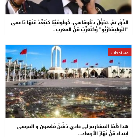
الدَّقْ تَمْ..تَحَوُّلْ دِبْلُومَاسِي: كُولُومْبْيَا كَتْبَعَّدْ عَنْهَا دَاعِمِي
“البُولِيسَارْيُو” وُكَتْقَرَّبْ مَنْ المغرب..
مستجدات
هذَا هُمَا المشاريع لِّي غادي دّشَّنْ فْلعيون و المرسى
ابتداء مَنْ نْهَارْ الأربعاء…