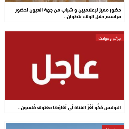
حضور مميز لإعلاميين و شباب من جهة العيون لحضور
مراسيم حفل الولاء بتطوان..
جرائم وحوادث
البوليس فَكُّو لُغْزْ الفتاة لِّي لْقَاوْهَا مَقتولة فْلعيون..
مستجدات