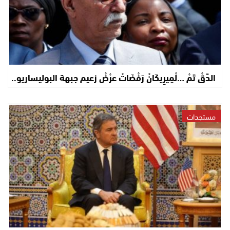
الدَّقْ تَمْ …لْمِيرِيكَانْ رَفْضَاتْ عرْضْ زعيم جبهة البوليساريو..
مستجدات