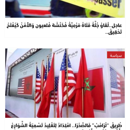
عاجل..لْقَاوْ جُثَّةْ فَتَاةْ مَرْمِيَّةْ فْخَنْشَة فْلعيون وَالأَمْنْ كَيْفْتَحْ
تَحْقِيقْ..
سياسة
طْرِيقْ “تْرَامْبْ” فَالصَّحْرَا.. امْتِدَادْ لِتَقْلِيدْ تَسْمِيَةْ الشَّوَارِعْ