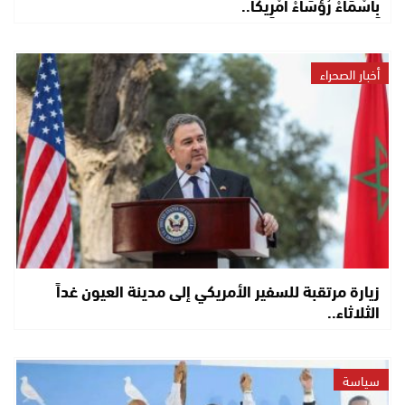
بِأَسْمَاءْ رُؤَسَاءْ أَمْرِيكَا..
أخبار الصحراء
زيارة مرتقبة للسفير الأمريكي إلى مدينة العيون غداً
الثلاثاء..
سياسة