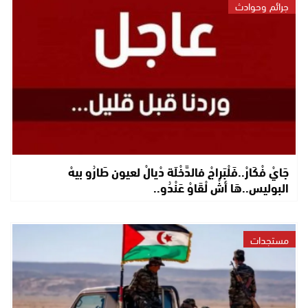
جرائم وحوادث
جَايْ فْكَارْ..فَلْبَراجْ فالدَّخْلَة دْيالْ لعيون طَارُو بيهْ
البوليس..هَا أشْ لْقَاوْ عَنْدُو..
مستجدات