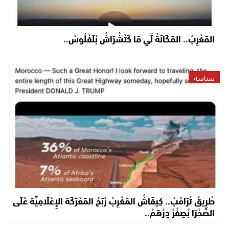
المَغْرِبْ.. المَكَانَةْ لِّي مَا كَتْشْرَاشْ بْلَفْلُوسْ..
سياسة
طْرِيقْ تْرَامْبْ.. كِيفَاشْ المَغْرِبْ رْبَحْ المَعْرَكَة الإِعْلَامِيَّة عْلَى
الصَّحْرَا بْصِفْرْ دِرْهَمْ..