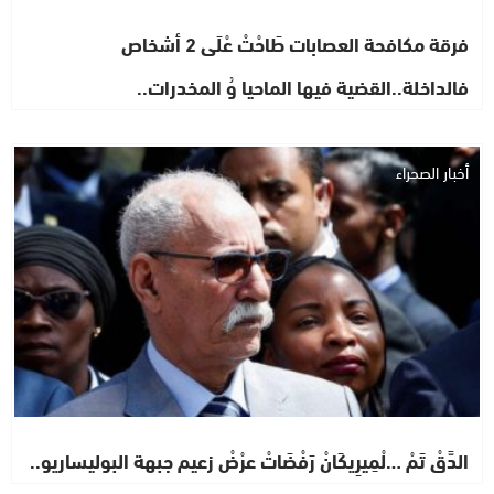
فرقة مكافحة العصابات طَاحْتْ عْلَى 2 أشخاص
فالداخلة..القضية فيها الماحيا وُ المخدرات..
أخبار الصحراء
الدَّقْ تَمْ …لْمِيرِيكَانْ رَفْضَاتْ عرْضْ زعيم جبهة البوليساريو..