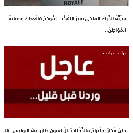
سِرِّيَّةْ الدَّرَكْ المَلَكِي بِمِيرْ اللِّفْتْ… نَمُوذَجْ فَالْعَطَاءْ وَحِمَايَةْ
المُوَاطِنْ..
جرائم وحوادث
جَايْ فْكَارْ..فَلْبَراجْ فالدَّخْلَة دْيالْ لعيون طَارُو بيهْ البوليس..هَا