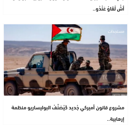
أشْ لْقَاوْ عَنْدُو..
مستجدات
مشروع قانون أميركي جْديد كَيْصَنَّفْ البوليساريو منظمة
إرهابية..