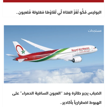
البوليس فَكُّو لُغْزْ الفتاة لِّي لْقَاوْهَا مَقتولة فْلعيون..
مستجدات
الضباب يجبر طائرة وفد “العيون الساقية الحمراء” على
الهبوط اضطرارياً بأكادير..