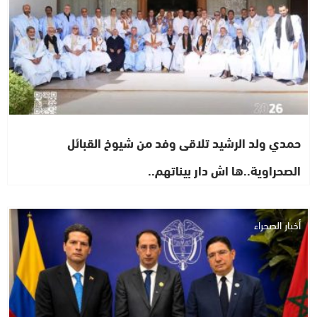
حمدي ولد الرشيد تلاقى وفد من شيوخ القبائل
الصحراوية..ها اش دار بيناتهم..
أخبار الصحراء