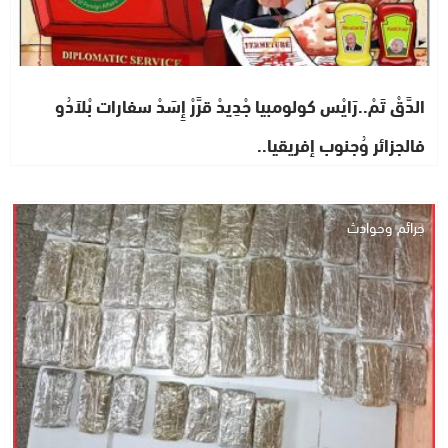
الدَّقْ تَمْ..رَايْس كولومبيا جْدِيدْ قرَّرْ إِسَدْ سفارات بْلاَدُو
فالجزائر وُجنوب إفريقيا..
جرائم وحوادث