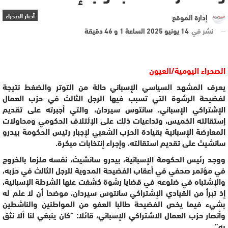
أخبار الصحراء
إدارة الموقع
نشر في
14 يونيو 2025 الساعة 1 و 46 دقيقة
الصحراء اليومية/العيون
يعرف المشهد السياسي الإسباني حالة من التوتر والضغط نتيجة
لفضيحة الرشوة التي تسبب فيها الرجل الثالث في حزب العمال
الإشتراكي الإسباني، سانتوس سيردان، والتي أجبرته على تقديم
إستقالته الخميس، وتداعيات ذلك على الإئتلاف الحكومي ومحاولات
المعارضة الإسبانية بقيادة الحزب الشعبي لإجبار رئيس الحكومة بيدرو
سانشيث على تقديم استقالته، وإجراء إنتخابات مبكرة.
ووجد رئيس الحكومة الإسبانية، بيدرو سانشيث، نفسه ملزما بالخروج
في مؤتمر صحفي في أعقاب الفضيحة المدوية للرجل الثالث في حزبه،
والإشتباه في ضلوعه في قضايا رشوة كشفت عنها الشرطة الإسبانية،
إذ تبرأ من القيادي الإشتراكي سانتوس سيردان، موضحا أن لا علم له
بشيء فيما يخص الفضيحة طالبا العفو من المواطنين والناشطين
وأنصار حزب العمال الاشتراكي الإسباني، قائلا: “كان ينبغي لنا ألا نثق
به”.