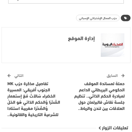
حزب العمال الإشتراكي الإسباني
إدارة الموقع
السابق
التالي
حملة لمساندة الموقف
تفاصيل مذكرة حزب MK
الحكومي البريطاني الداعم
الجنوب أفريقي: المسيرة
لمبادرة الحكم الذاتي.. تنظيم
الخضراء سَالاَتْ مْعَ إستعمار
جلسة نقاش فالبرلمان حول
الصَّحْرَا وُالحكم الذاتي هُو الحَلْ
العلاقات بين لندن والرباط..
وُالصَّحْرَا مغربية استنادا
للشرعية التاريخية والقانونية..
تعليقات الزوار