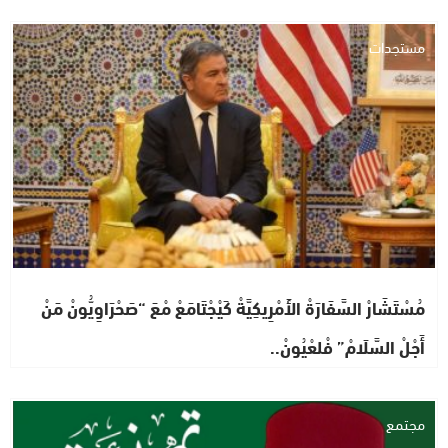
مستجدات
مُسْتَشَارْ السَّفَارَةْ الأَمْرِيكِيَّةْ كَيْجْتَامَعْ مْعَ “صَحْرَاوِيُّونْ مَنْ
أَجْلْ السَّلَامْ” فْلعْيُونْ..
مجتمع