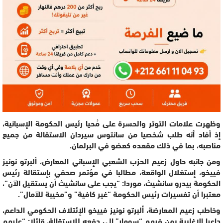
وظهرت علامات التوتر والحسرة على مُحيا رئيس الحكومة الإسبانية،
إذ أفاد أنه طلب شخصيا من سانتوس سيردان الاستقالة من جميع
مناصبه، بما في ذلك مقعده كعضو في البرلمان.
ومن جانبه حاول زعيم الحزب الشعبي الإسباني المعارض، ألبرتو نونيز
فييخو، إستغلال الواقعة، مطالبا في مؤتمر صحفي بإستقالة رئيس
الحكومة بيدرو سانشيث، موردا: “يجب على سانشيث أن يستقيل الآن”،
معتبرا أن تفسيرات رئيس الحكومة “غير كافية” و”مخيبة للآمال”.
وخاطب زعيم المعارضة، ألبرتو نونيز فييخو الإئتلاف الحكومي الداعم،
داعيا الاغلبية بمن فيهم “سومار” إلى دفعه للإستقالة، قائلا: “عليهم