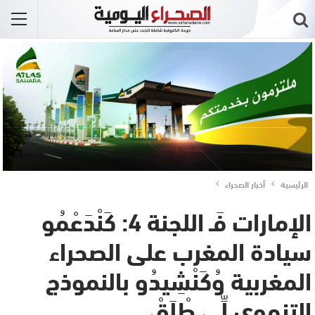
الرئيسية
أخبار الصحراء
الإمارات فَـ اللجنة 4: كَنْدَعْمُو
سيادة المغرب على الصحراء
المغربية وُكَنْشِيدُو بالنموذج
التنموي لِّي طْلَقْ..