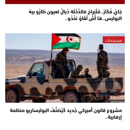
جَايْ فْكَارْ..فَلْبَراجْ فالدَّخْلَة دْيالْ لعيون طَارُو بيهْ
البوليس..هَا أشْ لْقَاوْ عَنْدُو..
مستجدات
مشروع قانون أميركي جْديد كَيْصَنَّفْ البوليساريو منظمة
إرهابية..