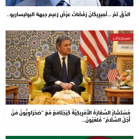
الدَّقْ تَمْ …لْمِيرِيكَانْ رَفْضَاتْ عرْضْ زعيم جبهة البوليساريو..
مستجدات
مُسْتَشَارْ السَّفَارَةْ الأَمْرِيكِيَّةْ كَيْجْتَامَعْ مْعَ “صَحْرَاوِيُّونْ مَنْ
أَجْلْ السَّلَامْ” فْلعْيُونْ..