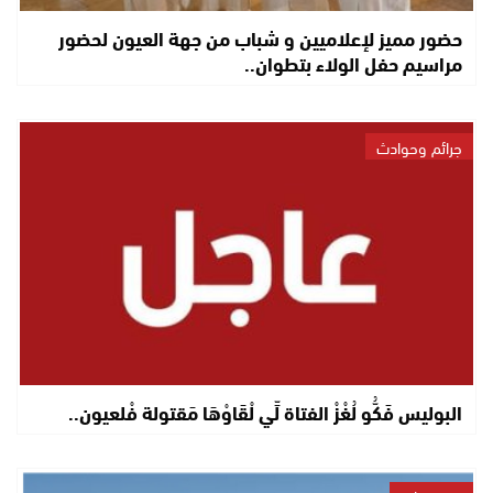
حضور مميز لإعلاميين و شباب من جهة العيون لحضور
مراسيم حفل الولاء بتطوان..
جرائم وحوادث
البوليس فَكُّو لُغْزْ الفتاة لِّي لْقَاوْهَا مَقتولة فْلعيون..