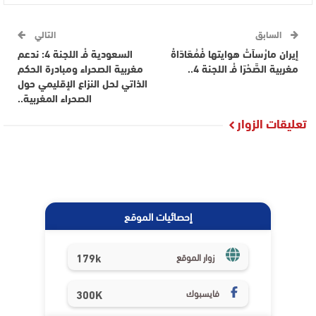
السابق
التالي
إيران مارْساَتْ هوايتها فْمُعَادَاةْ
السعودية فْـ اللجنة 4: ندعم
مغربية الصَّحْرَا فْـ اللجنة 4..
مغربية الصحراء ومبادرة الحكم
الذاتي لحل النزاع الإقليمي حول
الصحراء المغربية..
تعليقات الزوار
إحصائيات الموقع
179k
زوار الموقع
فايسبوك
300K