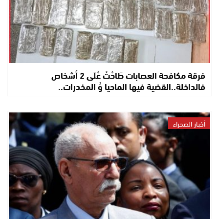
فرقة مكافحة العصابات طَاحْتْ عْلَى 2 أشخاص
فالداخلة..القضية فيها الماحيا وُ المخدرات..
أخبار الصحراء