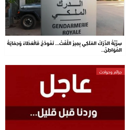
سِرِّيَّةْ الدَّرَكْ المَلَكِي بِمِيرْ اللِّفْتْ… نَمُوذَجْ فَالْعَطَاءْ وَحِمَايَةْ
المُوَاطِنْ..
جرائم وحوادث