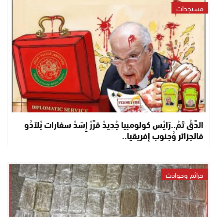
مستجدات
الدَّقْ تَمْ..رَايْس كولومبيا جْدِيدْ قرَّرْ إِسَدْ سفارات بْلاَدُو
فالجزائر وُجنوب إفريقيا..
جرائم وحوادث