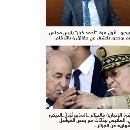
فيديو…لأول مرة..”أحمد خيار” رئيس مجلس
يم بوجدور يكشف عن حقائق و بالأرقام..
رة الإخبارية فالجزائر…المذيع تْبَدَّلْ..الديكور
دَّلْ..الملابس تْبدْلاَتْ مع بعض الفواصل
هارية عن الجزائر…