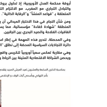
أروقة محكمة العدل الأوروبية؛ إذ تحاول برو
والتبادل التجاري مع المغرب، مع الالتزام التا
المتعلقة بـ “قواعد المنشأ” و”الرقابة الذاتية”.
ومن شأن النجاح في هذا الاختبار الميداني أن
المنطقة “شهادة كفاءة” مؤسساتية، مما يس
اتفاقيات الفلاحة والصيد البحري بين الجانبين.
​وفي المحصلة، تندرج هذه المهمة في إطار است
دائرة التجاذبات السياسية المحضة إلى نطاق “الم
وهي مقاربة تعكس سعياً أوروبياً لتكريس واقع
ويحصن الشراكة الاقتصادية المتينة بين الرباط