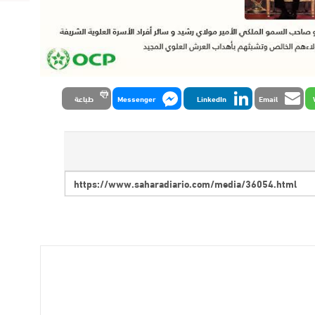
Email
LinkedIn
Messenger
طباعة