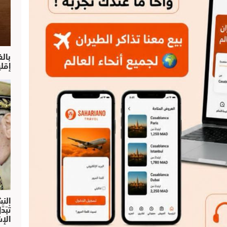
بال
إقل
النش
تْبَ
الإش