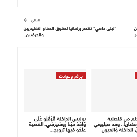
التالي
ن
“ليلى داهي” تنتصر برلمانيا لحقوق الصناع التقليديين
ئ
والحرفيين..
جرائم وحوادث
لم من قنصلية
بوليس الداخلة قَرْقْبُو عْلَى
كناريا.. وفد صبليوني
وَاحْدْ خَيْنَا رُوشيرْشِي..القضية
 للداخلة وُالعيون
عَنْدُو فيها ترويج…