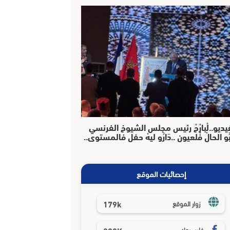
يديو..لْبارْحْ رئيس مجلس الشيوخ الفرنسي
بُو الحالْ فْلعيون ..دَارُو ليهْ حفل فالمستوى..
إحصائيات الموقع
179k
زوار الموقع
فايسبوك