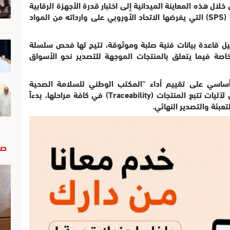
ل هذه المعاينة الميدانية إلى اختبار قدرة الأجهزة الرقابية
المحلية على الامتثال للمعايير الصحية الصارمة (SPS) التي يفرضها الاتحاد الأوروبي على وارداته من المواد
 قاعدة بيانات فنية صلبة وموثوقة، تتيح لها فحص سلسلة
صة فيما يتعلق بالمنتجات الموجهة للتصدير نحو الأسواق
أساسي على تقييم أداء “المكتب الوطني للسلامة الصحية
للمنتجات الغذائية” (ONSSA)، عبر فحص دقيق لآليات تتبع المنتجات (Traceability) في كافة مراحلها، بدءاً
عبئة والتصدير النهائي.
صو