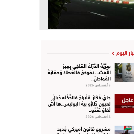
بار اليوم
سِرِّيَّةْ الدَّرَكْ المَلَكِي بِمِيرْ
اللِّفْتْ… نَمُوذَجْ فَالْعَطَاءْ وَحِمَايَةْ
المُوَاطِنْ..
5 أغسطس 2026
جَايْ فْكَارْ..فَلْبَراجْ فالدَّخْلَة دْيالْ
لعيون طَارُو بيهْ البوليس..هَا أشْ
لْقَاوْ عَنْدُو..
4 أغسطس 2026
مشروع قانون أميركي جْديد