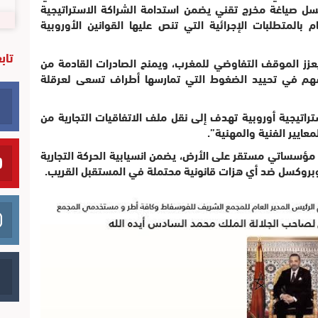
كسل صياغة مخرج تقني يضمن استدامة الشراكة الاستراتيجية
م بالمتطلبات الإجرائية التي تنص عليها القوانين الأوروبية
تاب
 يعزز الموقف التفاوضي للمغرب، ويمنح الصادرات القادمة من
هم في تحييد الضغوط التي تمارسها أطراف تسعى لعرقلة
راتيجية أوروبية تهدف إلى نقل ملف الاتفاقيات التجارية من
عايير الفنية والمهنية”.
 مؤسساتي مستقر على الأرض، يضمن انسيابية الحركة التجارية
 وبروكسل ضد أي هزات قانونية محتملة في المستقبل القريب.