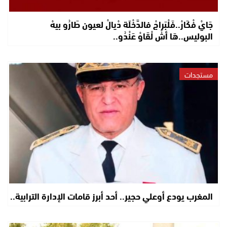
جَايْ فْكَارْ..فَلْبَراجْ فالدَّخْلَة دْيالْ لعيون طَارُو بيهْ
البوليس..هَا أشْ لْقَاوْ عَنْدُو..
مستجدات
المغرب يودع أوعلي حجير.. أحد أبرز قامات الإدارة الترابية..