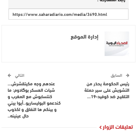
إدارة الموقع
السابق
التالي
رئيس الحكومة يحذر من
عندهم وجه مكيتقشرش…
التشويش على سير حملة
شيات العسكر بوگادوم: ما
التلقيح ضد كوفيد-19…
كنتسابوش مع المغرب و
كندعمو البوليساريو..أيوا بيني
و بينكم ها النفاق و لكذوب
حال عينينه..
تعليقات الزوار