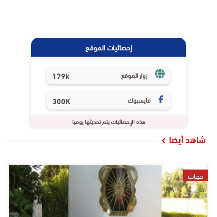
إحصائيات الموقع
179k
زوار الموقع
فايسبوك
300K
هذه الإحصائيات يتم تحديثها يوميا
شاهد أيضا
جهات