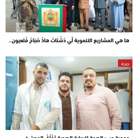
ها هي المشاريع التنموية لِّي دّشْنَاتْ هاذْ صْبَاحْ فْلعيون..
صحة
جمعية جسر الصحة للرعاية الصحية تَخْلُقُ الحدث في