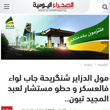
الرئيسية
سياسة
مول الدزاير شنگريحة جاب لواء
فالعسكر و حطو مستشار لعبد
المجيد تبون..
سياسة
نشر في
18 مارس 2021 الساعة 6 و 16 دقيقة