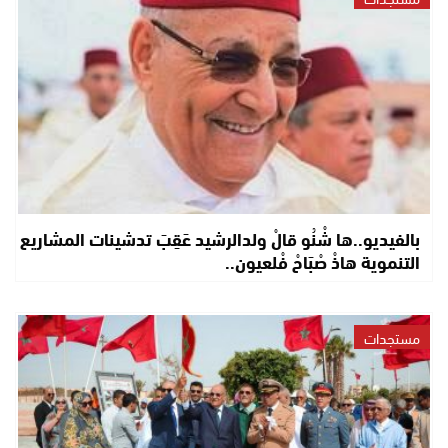
بالفيديو..ها شْنُو قالْ ولدالرشيد عَقِبَ تدشينات المشاريع
التنموية هاذْ صْبَاحْ فْلعيون..
مستجدات