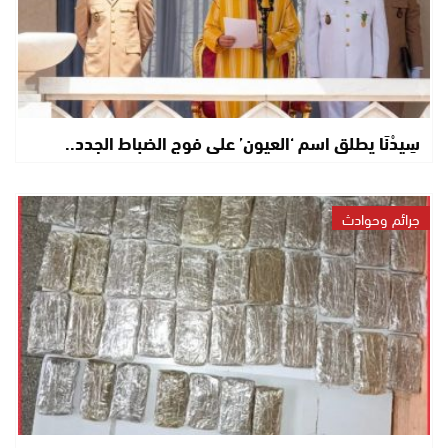
سِيدْنَا يطلق اسم ‘العيون’ على فوج الضباط الجدد..
جرائم وحوادث