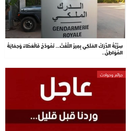
سِرِّيَّةْ الدَّرَكْ المَلَكِي بِمِيرْ اللِّفْتْ… نَمُوذَجْ فَالْعَطَاءْ وَحِمَايَةْ
المُوَاطِنْ..
جرائم وحوادث