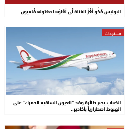
البوليس فَكُّو لُغْزْ الفتاة لِّي لْقَاوْهَا مَقتولة فْلعيون..
مستجدات
الضباب يجبر طائرة وفد “العيون الساقية الحمراء” على
الهبوط اضطرارياً بأكادير..