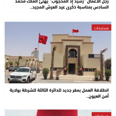
رجل الأعمال “رشيد إِدْ المحجوب” يهنئ الملك محمد
السادس بمناسبة ذكرى عيد العرش المجيد..
مستجدات
انطلاقة العمل بمقر جديد للدائرة الثالثة للشرطة بولاية
أمن العيون..
مستجدات