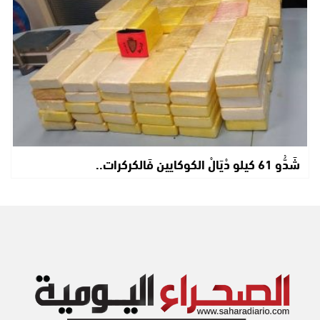
شَدُّو 61 كيلو دْيَالْ الكوكايين فَالكركرات..