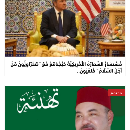
مُسْتَشَارْ السَّفَارَةْ الأَمْرِيكِيَّةْ كَيْجْتَامَعْ مْعَ “صَحْرَاوِيُّونْ مَنْ
أَجْلْ السَّلَامْ” فْلعْيُونْ..
مجتمع