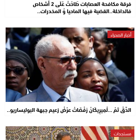
فرقة مكافحة العصابات طَاحْتْ عْلَى 2 أشخاص
فالداخلة..القضية فيها الماحيا وُ المخدرات..
أخبار الصحراء
الدَّقْ تَمْ …لْمِيرِيكَانْ رَفْضَاتْ عرْضْ زعيم جبهة البوليساريو..
مستجدات