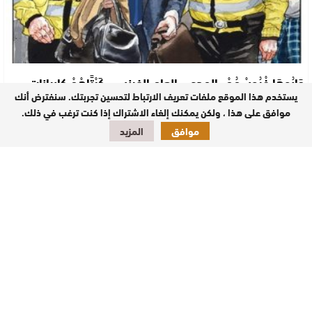
جَابُوهَا فْرُوسْهُمْ..المدعي العام الفرنسي كَيْتَّاهْمْ كابرانات
العسكر بإرهاب الدولة…
يستخدم هذا الموقع ملفات تعريف الارتباط لتحسين تجربتك. سنفترض أنك
موافق على هذا ، ولكن يمكنك إلغاء الاشتراك إذا كنت ترغب في ذلك.
الصحراء اليومية/العيون عادت العلاقات الفرنسية - الجزائرية لتدخل النفق المظلم، رغم كل
موافق
المزيد
المحاولات التي قام بها وزير…
سياسة