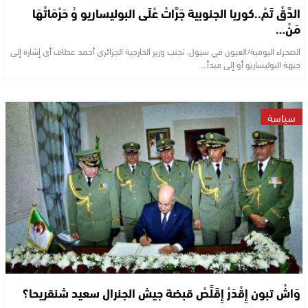
الدَّقْ تَمْ..كوريا الجنوبية جَرَّاتْ عْلَى البوليساريو وُ حَرْمَاتْهَا
مَنْ…
الصحراء اليومية/العيون في سيول، تجنب وزير الخارجية الجزائري أحمد عطاف أي إشارة إلى
جبهة البوليساريو أو إلى مبدأ…
سياسة
وَاشْ تبون إِقْدَرْ إِقَلَّصْ قبضة جيش الجنرال سعيد شنقريحا؟