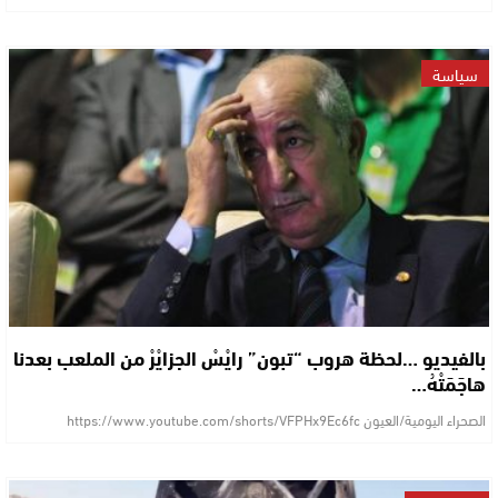
سياسة
بالفيديو …لحظة هروب “تبون” رايْسْ الجزايْرْ من الملعب بعدنا
هاجَمَتْهُ…
الصحراء اليومية/العيون https://www.youtube.com/shorts/VFPHx9Ec6fc