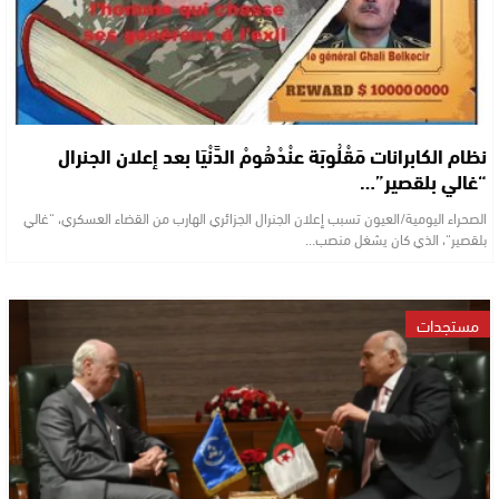
نظام الكابرانات مَقْلُوبَة عنْدْهُومْ الدَّنْيَا بعد إعلان الجنرال
“غالي بلقصير”…
الصحراء اليومية/العيون تسبب إعلان الجنرال الجزائري الهارب من القضاء العسكري، “غالي
بلقصير“، الذي كان يشغل منصب…
مستجدات