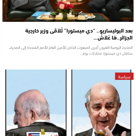
بعد البوليساريو.. “دي ميستورا” تْلاَقَى وزير خارجية
الجزائر..هَا عْلاَشْ…
الصحراء اليومية/العيون أجرى المبعوث الخاص للأمين العام للأمم المتحدة إلى الصحراء،
ستافان دي ميستورا، محادثات يوم…
سياسة