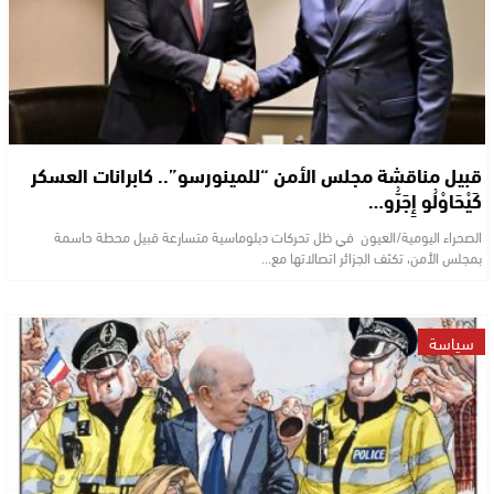
قبيل مناقشة مجلس الأمن “للمينورسو”.. كابرانات العسكر
كَيْحَاوْلُو إِجَرُّو…
الصحراء اليومية/العيون في ظل تحركات دبلوماسية متسارعة قبيل محطة حاسمة
بمجلس الأمن، تكثف الجزائر اتصالاتها مع…
سياسة