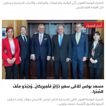
الصحراء اليومية/العيون يأتي الرؤساء والحكومات والبرلمانات والأحزاب السياسية ويرحلون،
لكن القيادة العليا للجيش…
أخبار الصحراء
مسعد بولس تْلاَقَى سفير دْزَايْرْ فَلْمِيرِيكانْ..وُجَبْدُو مِلْفْ
الصَّحْرَا..
الصحراء اليومية/العيون التقى المستشار الخاص للرئيس الأمريكي دونالد ترامب لشؤون
أفريقيا والشرق الأوسط، مسعد بولوس،…