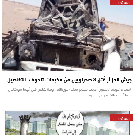
مستجدات
جيش الجزائر قْتَلْ 3 صحراويين مَنْ مخيمات تندوف..التفاصيل..
الصحراء اليومية/العيون أفادت مصادر محلية موريتانية، وفاة شابين قيل أنهما موريتانيان،
فيما أصيب ثالث بجروح خطيرة،…
مستجدات