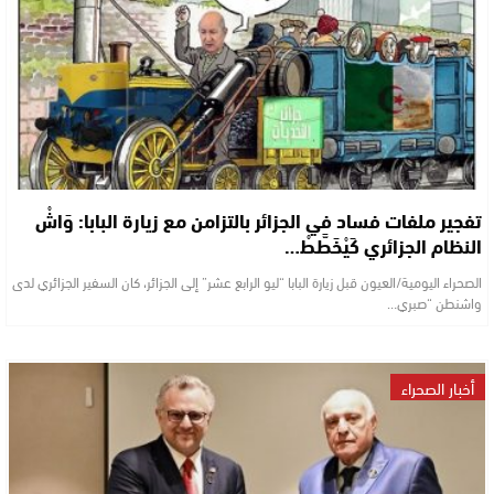
تفجير ملفات فساد في الجزائر بالتزامن مع زيارة البابا: وَاشْ
النظام الجزائري كَيْخَطَّطْ…
الصحراء اليومية/العيون قبل زيارة البابا “ليو الرابع عشر” إلى الجزائر، كان السفير الجزائري لدى
واشنطن “صبري…
أخبار الصحراء