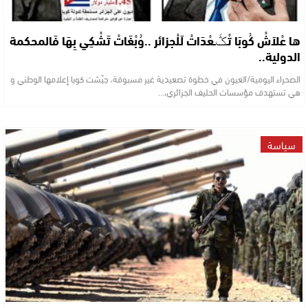
ها عْلاَشْ كُوبَا تْـݣَـعْدَاتْ لَلْجزائر ..وُبْغَاتْ تَشْكِي بِهَا فَالمحكمة
الدولية..
الصحراء اليومية/العيون في خطوة تصعيدية غير مسبوقة، جيّشت كوبا إعلامها الوطني و
هي تستهدف مؤسسات الحليف الجزائري،…
سياسة