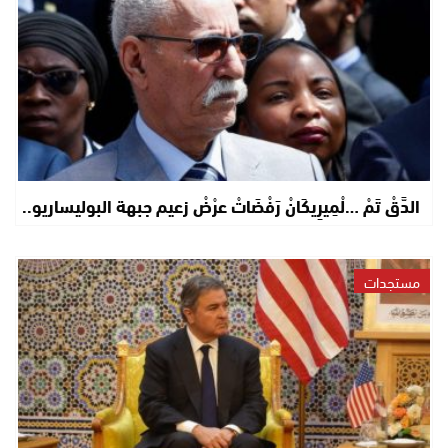
الدَّقْ تَمْ …لْمِيرِيكَانْ رَفْضَاتْ عرْضْ زعيم جبهة البوليساريو..
مستجدات