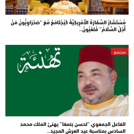
مُسْتَشَارْ السَّفَارَةْ الأَمْرِيكِيَّةْ كَيْجْتَامَعْ مْعَ “صَحْرَاوِيُّونْ مَنْ
أَجْلْ السَّلَامْ” فْلعْيُونْ..
مجتمع
الفاعل الجمعوي “لحسن بنمغا” يهنئ الملك محمد
السادس بمناسبة عيد العرش المجيد..