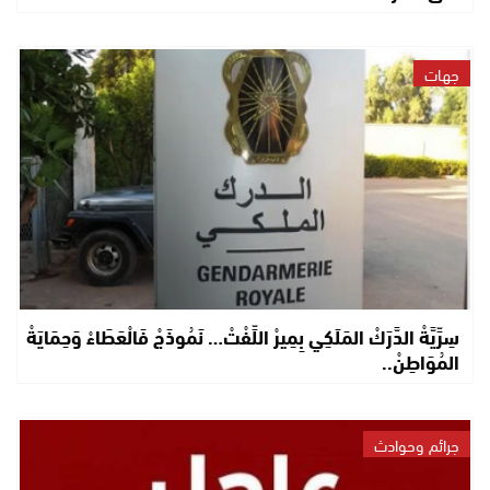
جهات
سِرِّيَّةْ الدَّرَكْ المَلَكِي بِمِيرْ اللِّفْتْ… نَمُوذَجْ فَالْعَطَاءْ وَحِمَايَةْ
المُوَاطِنْ..
جرائم وحوادث