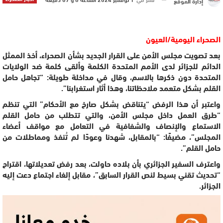
إدارة الموقع
الصحراء اليومية/العيون
بعد تصويت مجلس الأمن على القرار الجديد بشأن الصحراء، أخذ الممثل
الدائم للجزائر لدى الأمم المتحدة الكلمة وألقى كلمة ضد الولايات
المتحدة دون ذكرها بالاسم، وقال في مداخلة طويلة: “تجاهل حامل
القلم بشكل متعمد ملاحظاتنا، وهذا أثار استغرابنا”.
واعتبر أن هذا الرفض “يتناقض بشكل صارخ مع الأحكام” التي تنظم
“طرق العمل داخل مجلس الأمن، والتي تتطلب من حامل القلم
الاستماع والإنصاف والشفافية في التعامل مع مواقف أعضاء
المجلس”، مضيفًا: “بالمقابل، شهدنا وعودًا لم تُنفذ ومماطلات من
حامل القلم”.
واعترف السفير الجزائري بأن بلاده حاولت، بعد رفض تعديلاتها، اقتراح
“تحديث تقني بسيط لنص القرار السابق”، مقابل إلغاء اجتماع دعت إليه
الجزائر.