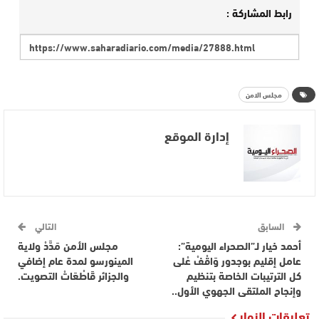
رابط المشاركة :
مجلس الامن
إدارة الموقع
السابق
التالي
أحمد خيار لـ”الصحراء اليومية”:
مجلس الأمن مَدَّدْ ولاية
عامل إقليم بوجدور وَاقْفْ عْلى
المينورسو لمدة عام إضافي
كل الترتيبات الخاصة بتنظيم
والجزائر قَاطْعَاتْ التصويت.
وإنجاح الملتقى الجهوي الأول..
تعليقات الزوار