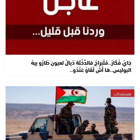
جَايْ فْكَارْ..فَلْبَراجْ فالدَّخْلَة دْيالْ لعيون طَارُو بيهْ
البوليس..هَا أشْ لْقَاوْ عَنْدُو..
مستجدات