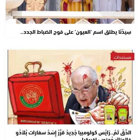
سِيدْنَا يطلق اسم ‘العيون’ على فوج الضباط الجدد..
مستجدات
الدَّقْ تَمْ..رَايْس كولومبيا جْدِيدْ قرَّرْ إِسَدْ سفارات بْلاَدُو
فالجزائر وُجنوب إفريقيا..