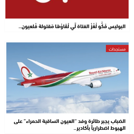
البوليس فَكُّو لُغْزْ الفتاة لِّي لْقَاوْهَا مَقتولة فْلعيون..
مستجدات
الضباب يجبر طائرة وفد “العيون الساقية الحمراء” على
الهبوط اضطرارياً بأكادير..