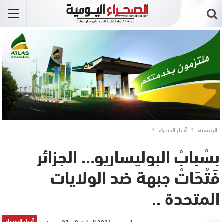
الرئيسية
أخبار الصحراء
بَسْبَابْ البوليساريو… الجزائر
فَتْحَاتْ جبهة ضد الولايات
المتحدة ..
أخبار الصحراء
نشر في
1 نوفمبر 2024 الساعة 8 و 07 دقيقة