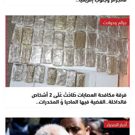
جرائم وحوادث
فرقة مكافحة العصابات طَاحْتْ عْلَى 2 أشخاص
فالداخلة..القضية فيها الماحيا وُ المخدرات..
أخبار الصحراء