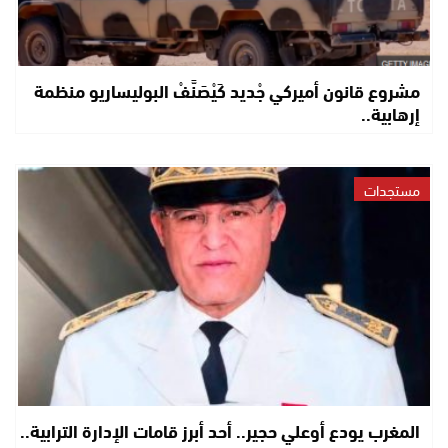
مشروع قانون أميركي جْديد كَيْصَنَّفْ البوليساريو منظمة
إرهابية..
مستجدات
المغرب يودع أوعلي حجير.. أحد أبرز قامات الإدارة الترابية..