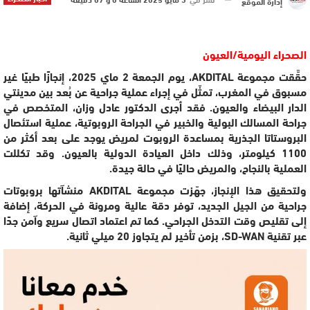
إدارة الموقع
الصحراء اليومية/العيون
حقَّقت مجموعة AKDITAL، يوم الجمعة 2 ماي 2025، إنجازًا طبيًا غير
مسبوق في المغرب، تمثّل في إجراء عملية جراحية عن بُعد بين مدينتي
الدار البيضاء والعيون. فقد أجرى الدكتور عادل وزان، المتخصص في
جراحة المسالك البولية والخبير في الجراحة الروبوتية، عملية استئصال
البروستاتا الجذرية بمساعدة الروبوت لمريض يوجد على بعد أكثر من
1100 كيلومتر، وذلك داخل العيادة الدولية بالعيون. وقد تكللت
العملية بالنجاح، والمريض حاليًا في حالة جيدة.
ولتحقيق هذا الإنجاز، جهّزت مجموعة AKDITAL منشآتها بروبوتات
جراحية من الجيل الجديد، توفر دقة عالية ومرونة في الحركة، إضافة
إلى تقليص وقت التدخل الجراحي. كما تم اعتماد اتصال سريع وآمن جدًا
عبر تقنية SD-WAN، بزمن تأخير لم يتجاوز 20 ميلي ثانية.