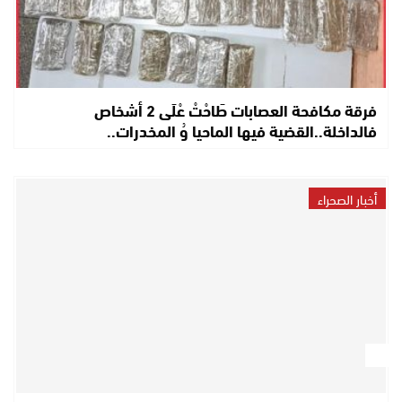
فرقة مكافحة العصابات طَاحْتْ عْلَى 2 أشخاص
فالداخلة..القضية فيها الماحيا وُ المخدرات..
أخبار الصحراء