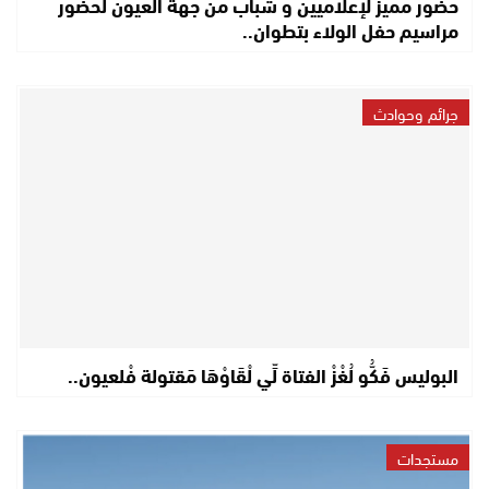
حضور مميز لإعلاميين و شباب من جهة العيون لحضور
مراسيم حفل الولاء بتطوان..
جرائم وحوادث
البوليس فَكُّو لُغْزْ الفتاة لِّي لْقَاوْهَا مَقتولة فْلعيون..
مستجدات