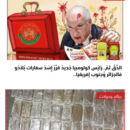
الدَّقْ تَمْ..رَايْس كولومبيا جْدِيدْ قرَّرْ إِسَدْ سفارات بْلاَدُو
فالجزائر وُجنوب إفريقيا..
جرائم وحوادث