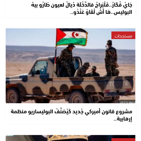
جَايْ فْكَارْ..فَلْبَراجْ فالدَّخْلَة دْيالْ لعيون طَارُو بيهْ
البوليس..هَا أشْ لْقَاوْ عَنْدُو..
مستجدات
مشروع قانون أميركي جْديد كَيْصَنَّفْ البوليساريو منظمة
إرهابية..