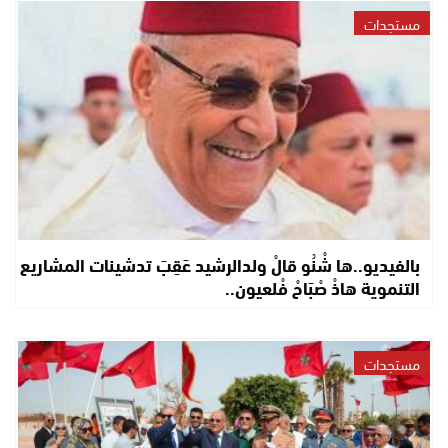
مستجدات
بالفيديو..ها شْنُو قالْ ولدالرشيد عَقِبَ تدشينات المشاريع
التنموية هاذْ صْبَاحْ فْلعيون..
مستجدات