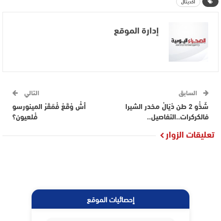
اكديتال
إدارة الموقع
السابق
التالي
شَدُّو 2 طن دْيَالْ مخدر الشيرا
أشْ وْقَعْ فْمَقَرْ المينورسو
فالكركرات..التفاصيل..
فْلعيون؟
تعليقات الزوار
إحصائيات الموقع