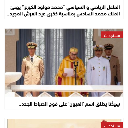
الفاعل الرياضي و السياسي “محمد مولود الكيرع” يهنئ
الملك محمد السادس بمناسبة ذكرى عيد العرش المجيد..
مستجدات
سِيدْنَا يطلق اسم ‘العيون’ على فوج الضباط الجدد..
مستجدات