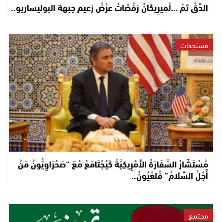
الدَّقْ تَمْ …لْمِيرِيكَانْ رَفْضَاتْ عرْضْ زعيم جبهة البوليساريو..
مستجدات
مُسْتَشَارْ السَّفَارَةْ الأَمْرِيكِيَّةْ كَيْجْتَامَعْ مْعَ “صَحْرَاوِيُّونْ مَنْ
أَجْلْ السَّلَامْ” فْلعْيُونْ..
مجتمع