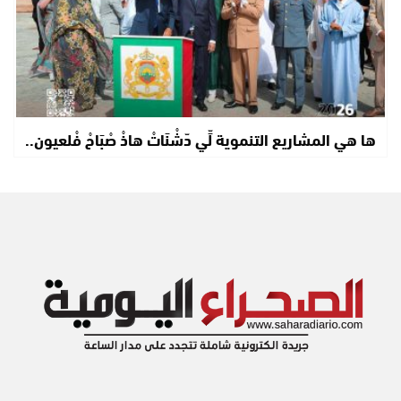
ها هي المشاريع التنموية لِّي دّشْنَاتْ هاذْ صْبَاحْ فْلعيون..