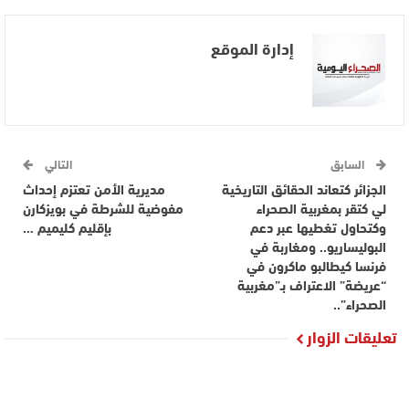
إدارة الموقع
السابق
التالي
الجزائر كتعاند الحقائق التاريخية
مديرية الأمن تعتزم إحداث
لي كتقر بمغربية الصحراء
مفوضية للشرطة في بويزكارن
وكتحاول تغطيها عبر دعم
بإقليم كليميم …
البوليساريو.. ومغاربة في
فرنسا كيطالبو ماكرون في
“عريضة” الاعتراف بـ”مغربية
الصحراء”..
تعليقات الزوار