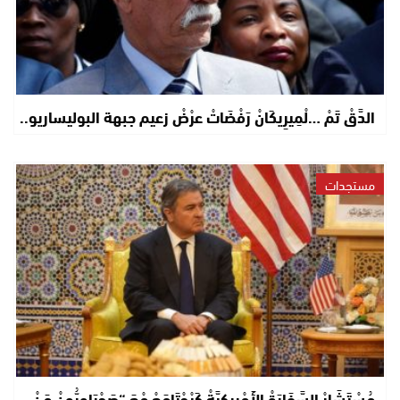
الدَّقْ تَمْ …لْمِيرِيكَانْ رَفْضَاتْ عرْضْ زعيم جبهة البوليساريو..
مستجدات
مُسْتَشَارْ السَّفَارَةْ الأَمْرِيكِيَّةْ كَيْجْتَامَعْ مْعَ “صَحْرَاوِيُّونْ مَنْ