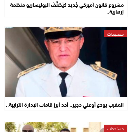
مشروع قانون أميركي جْديد كَيْصَنَّفْ البوليساريو منظمة
إرهابية..
مستجدات
المغرب يودع أوعلي حجير.. أحد أبرز قامات الإدارة الترابية..
مستجدات