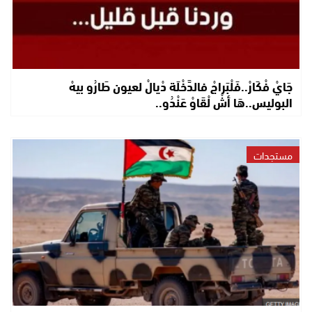
جَايْ فْكَارْ..فَلْبَراجْ فالدَّخْلَة دْيالْ لعيون طَارُو بيهْ
البوليس..هَا أشْ لْقَاوْ عَنْدُو..
مستجدات