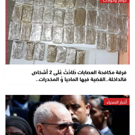
فرقة مكافحة العصابات طَاحْتْ عْلَى 2 أشخاص
فالداخلة..القضية فيها الماحيا وُ المخدرات..
أخبار الصحراء