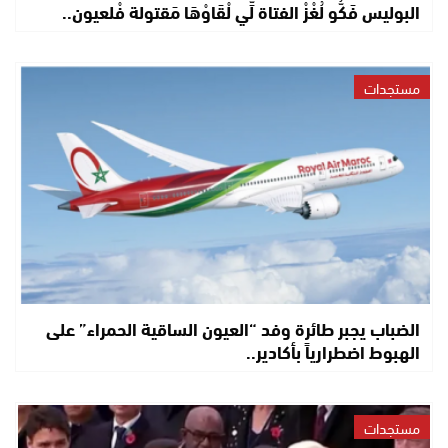
البوليس فَكُّو لُغْزْ الفتاة لِّي لْقَاوْهَا مَقتولة فْلعيون..
مستجدات
الضباب يجبر طائرة وفد “العيون الساقية الحمراء” على
الهبوط اضطرارياً بأكادير..
مستجدات