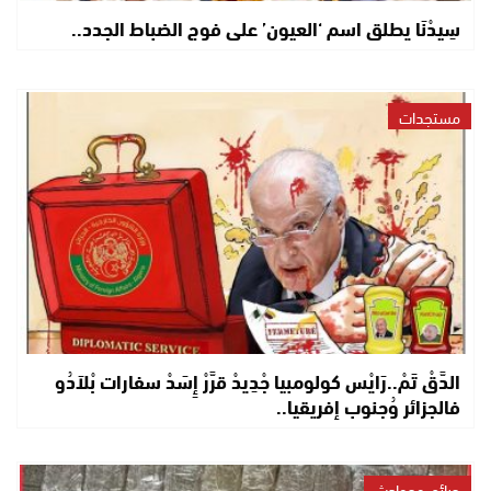
سِيدْنَا يطلق اسم ‘العيون’ على فوج الضباط الجدد..
مستجدات
الدَّقْ تَمْ..رَايْس كولومبيا جْدِيدْ قرَّرْ إِسَدْ سفارات بْلاَدُو
فالجزائر وُجنوب إفريقيا..
جرائم وحوادث