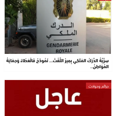
سِرِّيَّةْ الدَّرَكْ المَلَكِي بِمِيرْ اللِّفْتْ… نَمُوذَجْ فَالْعَطَاءْ وَحِمَايَةْ
المُوَاطِنْ..
جرائم وحوادث