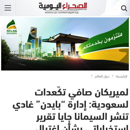
الرئيسية
حول العالم
لميريكان صافي تكّعدات
لسعودية: إدارة “بايدن” غادي
تنشر السيمانا جايا تقرير
استخباراتي بشأن اغتيال