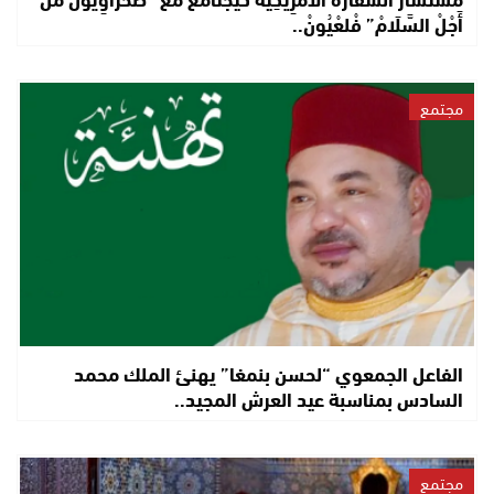
أَجْلْ السَّلَامْ” فْلعْيُونْ..
مجتمع
الفاعل الجمعوي “لحسن بنمغا” يهنئ الملك محمد
السادس بمناسبة عيد العرش المجيد..
مجتمع