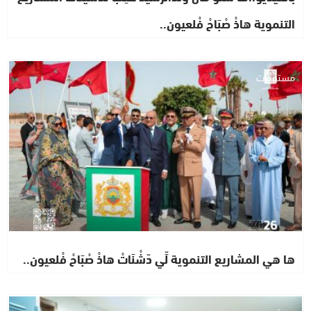
التنموية هاذْ صْبَاحْ فْلعيون..
مستجدات
ها هي المشاريع التنموية لِّي دّشْنَاتْ هاذْ صْبَاحْ فْلعيون..