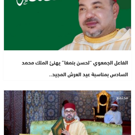
الفاعل الجمعوي “لحسن بنمغا” يهنئ الملك محمد
السادس بمناسبة عيد العرش المجيد..
مجتمع