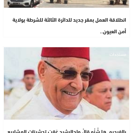
انطلاقة العمل بمقر جديد للدائرة الثالثة للشرطة بولاية
أمن العيون..
مستجدات
بالفيديو..ها شْنُو قالْ ولدالرشيد عَقِبَ تدشينات المشاريع