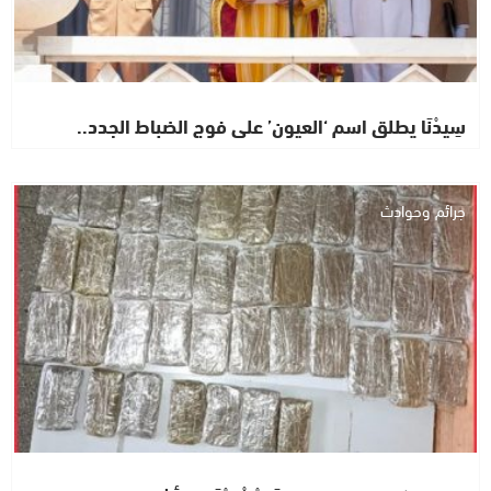
سِيدْنَا يطلق اسم ‘العيون’ على فوج الضباط الجدد..
جرائم وحوادث