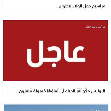
مراسيم حفل الولاء بتطوان..
جرائم وحوادث
البوليس فَكُّو لُغْزْ الفتاة لِّي لْقَاوْهَا مَقتولة فْلعيون..
مستجدات