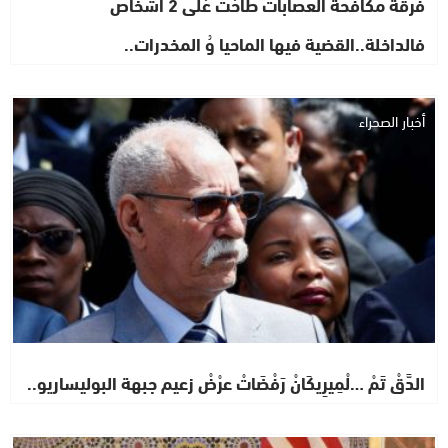
فرقة مكافحة العصابات طَاحْتْ عْلَى 2 أشخاص
فالداخلة..القضية فيها الماحيا وُ المخدرات..
أخبار الصحراء
الدَّقْ تَمْ …لْمِيرِيكَانْ رَفْضَاتْ عرْضْ زعيم جبهة البوليساريو..