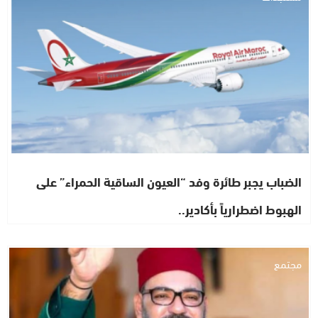
الضباب يجبر طائرة وفد “العيون الساقية الحمراء” على
الهبوط اضطرارياً بأكادير..
مجتمع