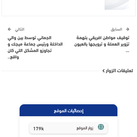
السابق
التالي
توقيف مواطن افريقي بتهمة
الجماني توسط بين والي
تزوير العملة و ترويجها بالعيون
الداخلة ورئيس جماعة ميجك و
…
تجاوزو المشكل اللي كان
واقع..
تعليقات الزوار
إحصائيات الموقع
179k
زوار الموقع