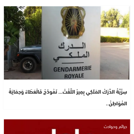
جهات
سِرِّيَّةْ الدَّرَكْ المَلَكِي بِمِيرْ اللِّفْتْ… نَمُوذَجْ فَالْعَطَاءْ وَحِمَايَةْ
المُوَاطِنْ..
جرائم وحوادث