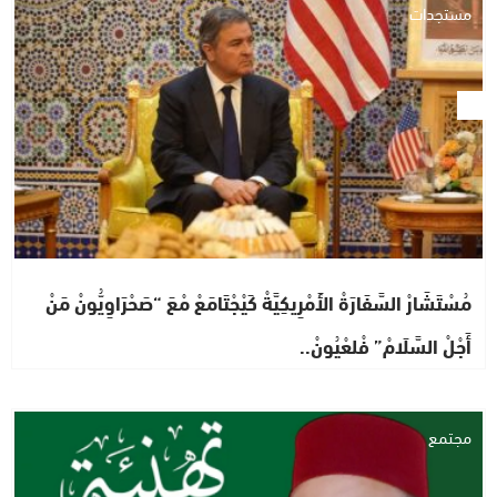
مستجدات
مُسْتَشَارْ السَّفَارَةْ الأَمْرِيكِيَّةْ كَيْجْتَامَعْ مْعَ “صَحْرَاوِيُّونْ مَنْ
أَجْلْ السَّلَامْ” فْلعْيُونْ..
مجتمع