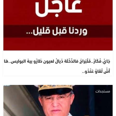
جَايْ فْكَارْ..فَلْبَراجْ فالدَّخْلَة دْيالْ لعيون طَارُو بيهْ البوليس..هَا
أشْ لْقَاوْ عَنْدُو..
مستجدات