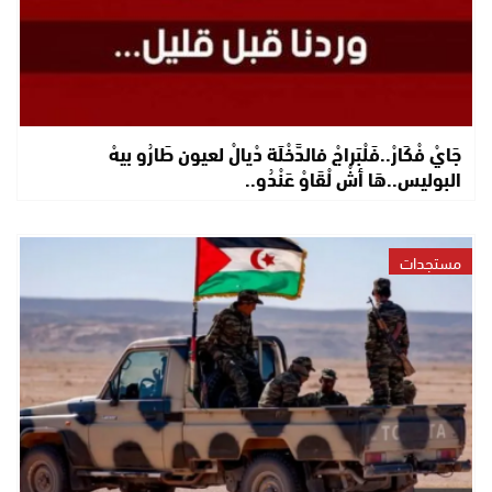
جَايْ فْكَارْ..فَلْبَراجْ فالدَّخْلَة دْيالْ لعيون طَارُو بيهْ
البوليس..هَا أشْ لْقَاوْ عَنْدُو..
مستجدات