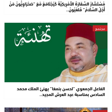
مُسْتَشَارْ السَّفَارَةْ الأَمْرِيكِيَّةْ كَيْجْتَامَعْ مْعَ “صَحْرَاوِيُّونْ مَنْ
أَجْلْ السَّلَامْ” فْلعْيُونْ..
مجتمع
الفاعل الجمعوي “لحسن بنمغا” يهنئ الملك محمد
السادس بمناسبة عيد العرش المجيد..