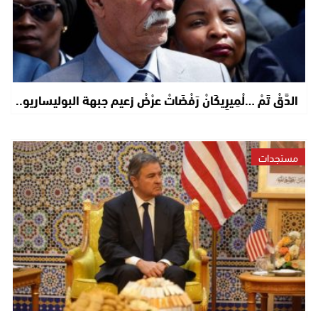
الدَّقْ تَمْ …لْمِيرِيكَانْ رَفْضَاتْ عرْضْ زعيم جبهة البوليساريو..
مستجدات