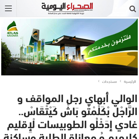
الرئيسية
مستجدات
الوالي أبهاي رجل المواقف و
الرَّاجْلْ بْكَلْمْتُو بَاشْ كَيْتْقَاسْ..
غادي إدَخْلُو الطوبيسات لْإِقليم
كليميم وُ معاناة الطلبة وساكنة