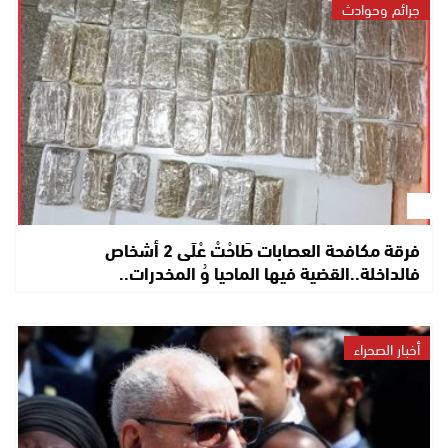
جرائم وحوادث
فرقة مكافحة العصابات طَاحْتْ عْلَى 2 أشخاص
فالداخلة..القضية فيها الماحيا وُ المخدرات..
أخبار الصحراء