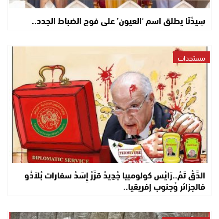
سِيدْنَا يطلق اسم ‘العيون’ على فوج الضباط الجدد..
مستجدات
الدَّقْ تَمْ..رَايْس كولومبيا جْدِيدْ قرَّرْ إِسَدْ سفارات بْلاَدُو
فالجزائر وُجنوب إفريقيا..