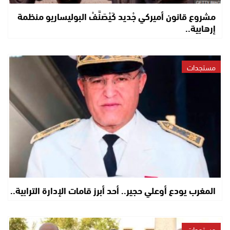
مشروع قانون أميركي جْديد كَيْصَنَّفْ البوليساريو منظمة
إرهابية..
مستجدات
المغرب يودع أوعلي حجير.. أحد أبرز قامات الإدارة الترابية..
مستجدات