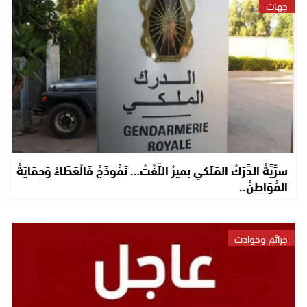
جهات
سِرِّيَّةْ الدَّرَكْ المَلَكِي بِمِيرْ اللِّفْتْ… نَمُوذَجْ فَالْعَطَاءْ وَحِمَايَةْ
المُوَاطِنْ..
جرائم وحوادث