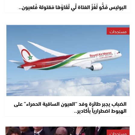
البوليس فَكُّو لُغْزْ الفتاة لِّي لْقَاوْهَا مَقتولة فْلعيون..
مستجدات
الضباب يجبر طائرة وفد “العيون الساقية الحمراء” على
الهبوط اضطرارياً بأكادير..
مستجدات