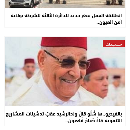
انطلاقة العمل بمقر جديد للدائرة الثالثة للشرطة بولاية
أمن العيون..
مستجدات
بالفيديو..ها شْنُو قالْ ولدالرشيد عَقِبَ تدشينات المشاريع
التنموية هاذْ صْبَاحْ فْلعيون..