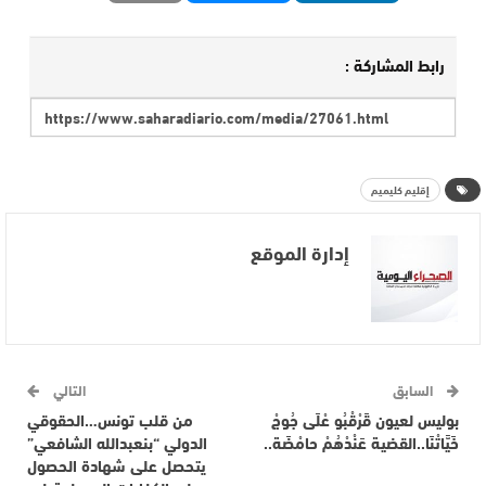
رابط المشاركة :
إقليم كليميم
إدارة الموقع
السابق
التالي
بوليس لعيون قَرْقْبُو عْلَى جُوجْ
من قلب تونس…الحقوقي
خَيَّاتْنَا..القضية عَنْدْهُمْ حامْضَة..
الدولي “بنعبدالله الشافعي”
يتحصل على شهادة الحصول