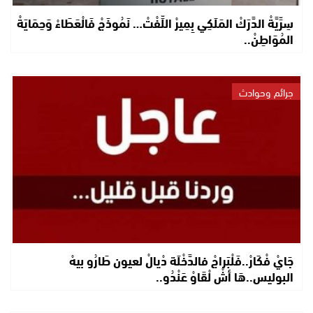
سِرِّيَّةْ الدَّرَكْ المَلَكِي بِمِيرْ اللِّفْتْ… نَمُوذَجْ فَالْعَطَاءْ وَحِمَايَةْ
المُوَاطِنْ..
جرائم وحوادث
جَايْ فْكَارْ..فَلْبَراجْ فالدَّخْلَة دْيالْ لعيون طَارُو بيهْ
البوليس..هَا أشْ لْقَاوْ عَنْدُو..