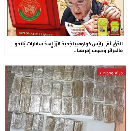
الدَّقْ تَمْ..رَايْس كولومبيا جْدِيدْ قرَّرْ إِسَدْ سفارات بْلاَدُو
فالجزائر وُجنوب إفريقيا..
جرائم وحوادث