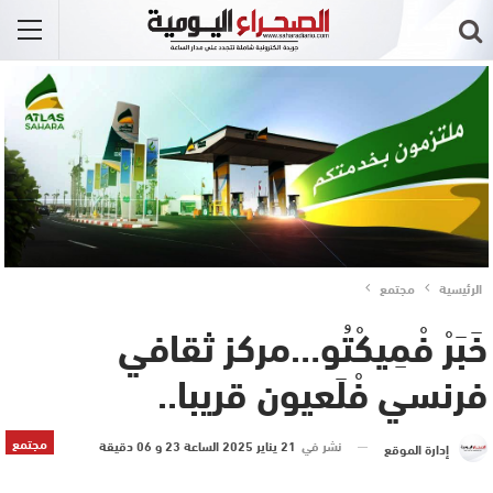
الرئيسية
مجتمع
خَبَرْ فْمِيكْتُو…مركز ثقافي
فرنسي فْلَعيون قريبا..
مجتمع
نشر في
21 يناير 2025 الساعة 23 و 06 دقيقة
إدارة الموقع