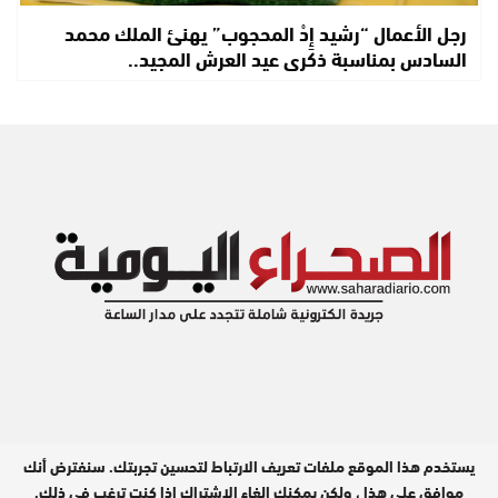
رجل الأعمال “رشيد إِدْ المحجوب” يهنئ الملك محمد
السادس بمناسبة ذكرى عيد العرش المجيد..
يستخدم هذا الموقع ملفات تعريف الارتباط لتحسين تجربتك. سنفترض أنك
مدير النشر : عبد الله بيه
موافق على هذا ، ولكن يمكنك إلغاء الاشتراك إذا كنت ترغب في ذلك.