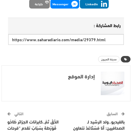
LinkedIn
Messenger
طباعة
رابط المشاركة :
مدينة العيون
إدارة الموقع
السابق
التالي
بالفيديو..ولد الرشيد لـ
الدَّقْ تَمْ..كابرانات الجزائر طَاحُو
الصحافيين: أنا مَسْتَاعْدْ نتعاون
فْوَرْطة بسْبَابْ تقدم “فرحات