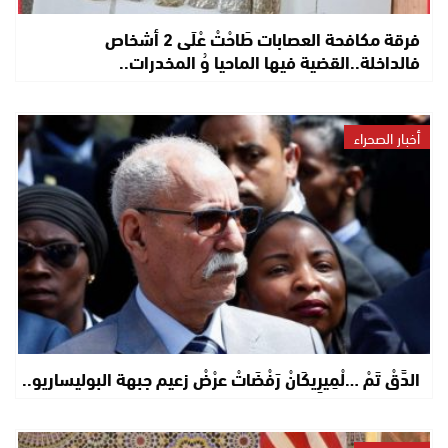
فرقة مكافحة العصابات طَاحْتْ عْلَى 2 أشخاص
فالداخلة..القضية فيها الماحيا وُ المخدرات..
أخبار الصحراء
الدَّقْ تَمْ …لْمِيرِيكَانْ رَفْضَاتْ عرْضْ زعيم جبهة البوليساريو..