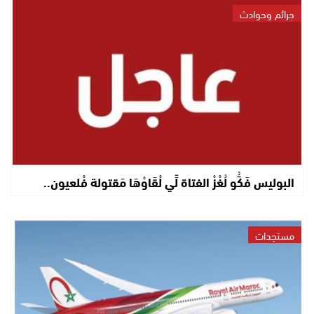
جرائم وحوادث
البوليس فَكُّو لُغْزْ الفتاة لِّي لْقَاوْهَا مَقتولة فْلعيون..
مستجدات