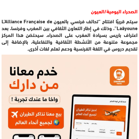
الصحراء اليومية/العيون
سيتم قريبًا افتتاح “تحالف فرنسي بالعيون L’Alliance Française de
Laâyoune”، وذلك في إطار التعاون الثقافي بين المغرب وفرنسا، بعد
اعتراف باريس بسيادة المغرب على الصحراء. سيحتضن هذا المركز
مجموعة متنوعة من الأنشطة الثقافية والتفاعلية، بالإضافة إلى
تقديم دروس في اللغة الفرنسية ودعم تعلم لغات أخرى.