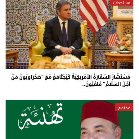
مستجدات
مُسْتَشَارْ السَّفَارَةْ الأَمْرِيكِيَّةْ كَيْجْتَامَعْ مْعَ “صَحْرَاوِيُّونْ مَنْ
أَجْلْ السَّلَامْ” فْلعْيُونْ..
مجتمع