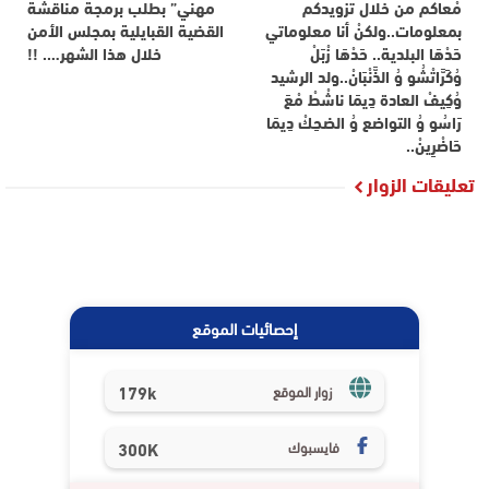
مْعاكم من خلال تزويدكم
مهني” بطلب برمجة مناقشة
بمعلومات..ولكنْ أنا معلوماتي
القضية القبايلية بمجلس الأمن
حَدْهَا البلدية.. حَدْهَا زْبَلْ
خلال هذا الشهر…. !!
وُكَرَّاتْشُو وُ الذَّنْبَانْ..ولد الرشيد
وُكِيفْ العادة دِيمَا ناشْطْ مْعَ
رَاسُو وُ التواضع وُ الضحِكْ دِيمَا
حَاضْرِينْ..
تعليقات الزوار
إحصائيات الموقع
179k
زوار الموقع
فايسبوك
300K