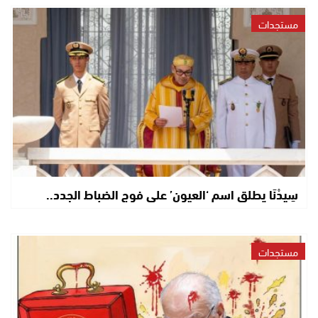
مستجدات
سِيدْنَا يطلق اسم ‘العيون’ على فوج الضباط الجدد..
مستجدات