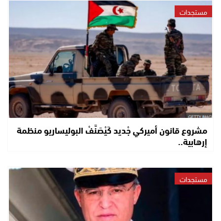
مستجدات
مشروع قانون أميركي جْديد كَيْصَنَّفْ البوليساريو منظمة
إرهابية..
مستجدات