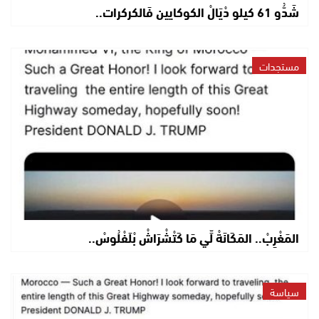
شَدُّو 61 كيلو دْيَالْ الكوكايين فَالكركرات..
مستجدات
المَغْرِبْ.. المَكَانَةْ لِّي مَا كَتْشْرَاشْ بْلَفْلُوسْ..
سياسة