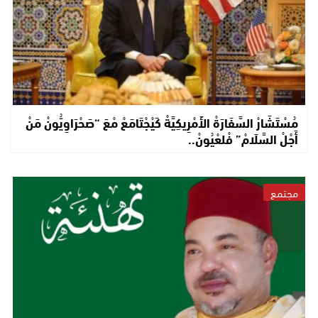
مُسْتَشَارْ السَّفَارَةْ الأَمْرِيكِيَّةْ كَيْجْتَامَعْ مْعَ “صَحْرَاوِيُّونْ مَنْ
أَجْلْ السَّلَامْ” فْلعْيُونْ..
مجتمع