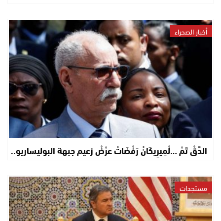
أخبار الصحراء
الدَّقْ تَمْ …لْمِيرِيكَانْ رَفْضَاتْ عرْضْ زعيم جبهة البوليساريو..
مستجدات