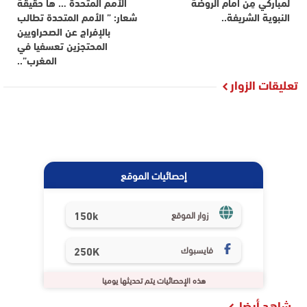
لمباركي مِنْ أمام الروضة
الأمم المتحدة … ها حقيقة
النبوية الشريفة..
شعار: ” الأمم المتحدة تطالب
بالإفراج عن الصحراويين
المحتجزين تعسفيا في
المغرب”..
تعليقات الزوار
إحصائيات الموقع
150k
زوار الموقع
فايسبوك
250K
هذه الإحصائيات يتم تحديثها يوميا
شاهد أيضا