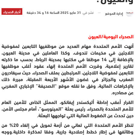
أخبار الصحراء
نشر في
31 مايو 2025 الساعة 16 و 34 دقيقة
إدارة الموقع
الصحراء اليومية/العيون
أنهت الأمم المتحدة مهام العديد من موظفيها التابعين لمفوضية
اللاجئين في مخيمات تندوف، وكذا العاملين في مدينة العيون،
بالإضافة إلى 14 موظفا في مكتبها بمدينة الرباط، بحسب ما ذكرته
تقارير إعلامية، وقررت الأمم المتحدة إنهاء عقود أغلب موظفيها
التابعين لمفوضية اللاجئين، المرتبطين بملف الصحراء، حيث سيغادرون
المغرب والجزائر في غضون الأشهر الأربعة المقبلة، مبررة ذلك
بالإكراهات المالية، وفق ما نقله موقع “الصحيفة” الإخباري المغربي
عن مصادره.
القرار أعقب إحاطة أليكسندر إيفانكو، الممثل الخاص للأمين العام
للأمم المتحدة بالصحراء، رئيس بعثة “المينورسو”، أمام مجلس الأمن،
حين تحدث عن الضغوط المالية التي تواجهها البعثة.
تنظر الأمم المتحدة التي تعاني من أزمة تمويل في إلغاء 20% من
وظائفها في إطار خطط إصلاحية جارية، وفقا لمذكرة داخلية.ووجه