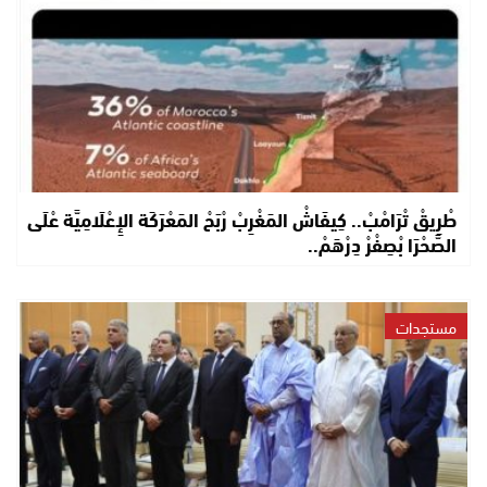
طْرِيقْ تْرَامْبْ.. كِيفَاشْ المَغْرِبْ رْبَحْ المَعْرَكَة الإِعْلَامِيَّة عْلَى
الصَّحْرَا بْصِفْرْ دِرْهَمْ..
مستجدات