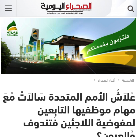
الرئيسية
أخبار الصحراء
عْلاَشْ الأمم المتحدة سَالاَتْ مْعَ
مهام موظفيها التابعين
لمفوضية اللاجئين فْتندوف
وُالعيون؟