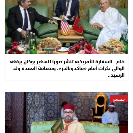
هام…السفارة الأمريكية تنشر صورًا للسفير بوكان برفقة
الوالي بكرات أمام «ماكدونالدز»، وبضيافة العمدة ولد
الرشيد..
مجتمع