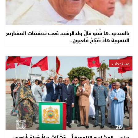
بالفيديو..ها شْنُو قالْ ولدالرشيد عَقِبَ تدشينات المشاريع
التنموية هاذْ صْبَاحْ فْلعيون..
مستجدات
ها هي المشاريع التنموية لِّي دّشْنَاتْ هاذْ صْبَاحْ فْلعيون..