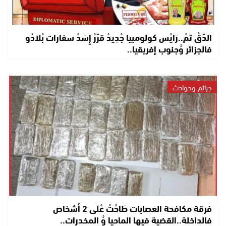
الدَّقْ تَمْ..رَايْس كولومبيا جْدِيدْ قرَّرْ إِسَدْ سفارات بْلاَدُو
فالجزائر وُجنوب إفريقيا..
جرائم وحوادث
فرقة مكافحة العصابات طَاحْتْ عْلَى 2 أشخاص
فالداخلة..القضية فيها الماحيا وُ المخدرات..