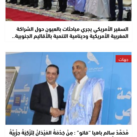
السفير الأمريكي يجري مباحثات بالعيون حول الشراكة
المغربية الأمريكية ودينامية التنمية بالأقاليم الجنوبية..
جهات
مُحَمَّدْ سالم باهيا “فانو” : مِنْ خِدْمَةْ المَيْدَانْ لِتَزْكِيَةْ حِزْبِيَّةْ