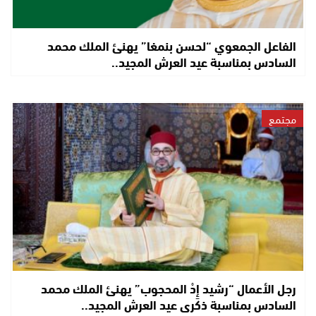
الفاعل الجمعوي “لحسن بنمغا” يهنئ الملك محمد
السادس بمناسبة عيد العرش المجيد..
مجتمع
رجل الأعمال “رشيد إِدْ المحجوب” يهنئ الملك محمد
السادس بمناسبة ذكرى عيد العرش المجيد..