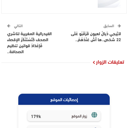
السابق
التالي
لاَبِّيجي دْيالْ لعيون قَرْقْبُو عْلَى
الفيدرالية المغربية لناشري
22 شخص..ها أشْ عَنْدْهُمْ..
الصحف كَتَسْتَنْكَرْ الإقصاء
فْإعْدَادْ قوانين تنظيم
الصحافة..
تعليقات الزوار
إحصائيات الموقع
179k
زوار الموقع