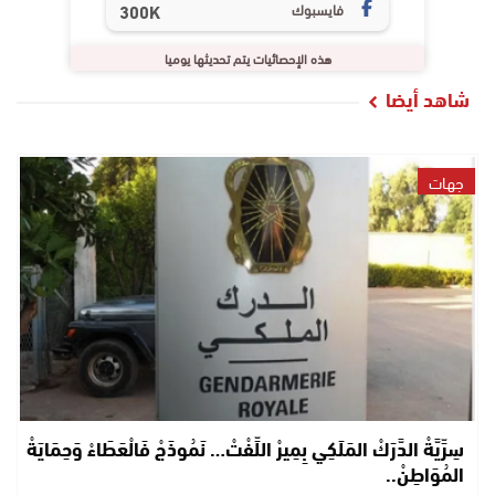
فايسبوك
300K
هذه الإحصائيات يتم تحديثها يوميا
شاهد أيضا
جهات
سِرِّيَّةْ الدَّرَكْ المَلَكِي بِمِيرْ اللِّفْتْ… نَمُوذَجْ فَالْعَطَاءْ وَحِمَايَةْ
المُوَاطِنْ..