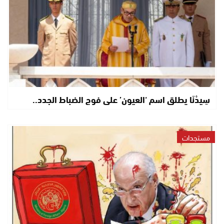
سِيدْنَا يطلق اسم ‘العيون’ على فوج الضباط الجدد..
مستجدات