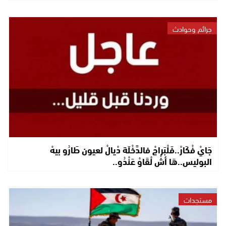
جرائم وحوادث
جَايْ فْكَارْ..فَلْبَراجْ فالدَّخْلَة دْيالْ لعيون طَارُو بيهْ
البوليس..هَا أشْ لْقَاوْ عَنْدُو..
مستجدات