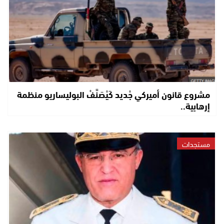
مشروع قانون أميركي جْديد كَيْصَنَّفْ البوليساريو منظمة
إرهابية..
مستجدات