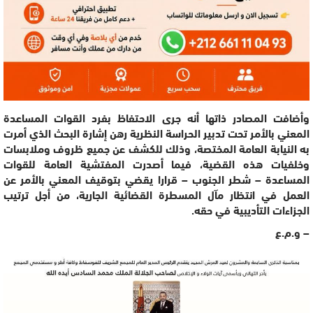
وأضافت المصادر ذاتها أنه جرى الاحتفاظ بفرد القوات المساعدة
المعني بالأمر تحت تدبير الحراسة النظرية رهن إشارة البحث الذي أمرت
به النيابة العامة المختصة، وذلك للكشف عن جميع ظروف وملابسات
وخلفيات هذه القضية، فيما أصدرت المفتشية العامة للقوات
المساعدة – شطر الجنوب – قرارا يقضي بتوقيف المعني بالأمر عن
العمل في انتظار مآل المسطرة القضائية الجارية، من أجل ترتيب
الجزاءات التأديبية في حقه.
– و.م.ع