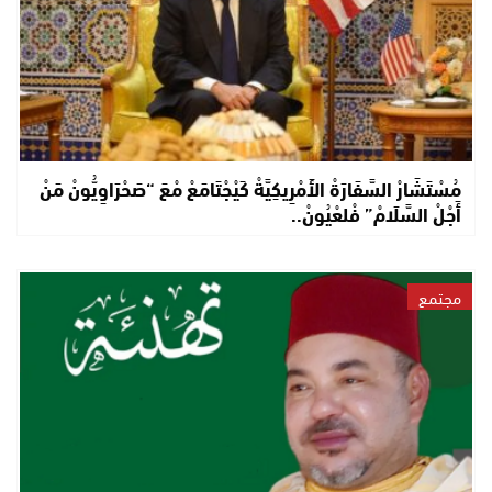
مُسْتَشَارْ السَّفَارَةْ الأَمْرِيكِيَّةْ كَيْجْتَامَعْ مْعَ “صَحْرَاوِيُّونْ مَنْ
أَجْلْ السَّلَامْ” فْلعْيُونْ..
مجتمع