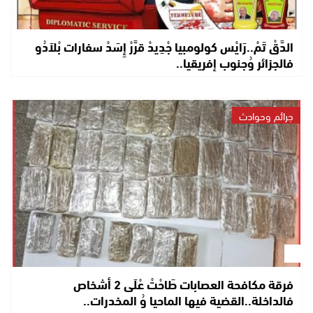
الدَّقْ تَمْ..رَايْس كولومبيا جْدِيدْ قرَّرْ إِسَدْ سفارات بْلاَدُو
فالجزائر وُجنوب إفريقيا..
جرائم وحوادث
فرقة مكافحة العصابات طَاحْتْ عْلَى 2 أشخاص
فالداخلة..القضية فيها الماحيا وُ المخدرات..