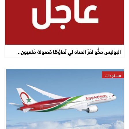
البوليس فَكُّو لُغْزْ الفتاة لِّي لْقَاوْهَا مَقتولة فْلعيون..
مستجدات