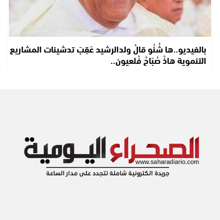
بالفيديو..ها شْنُو قالْ ولدالرشيد عَقِبَ تدشينات المشاريع
التنموية هاذْ صْبَاحْ فْلعيون..