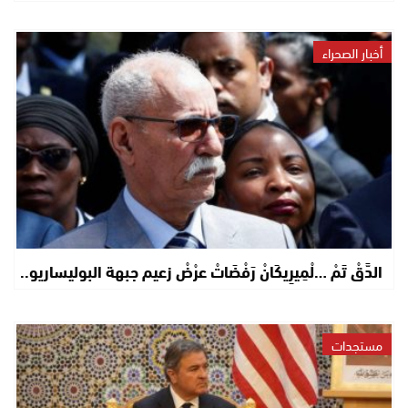
أخبار الصحراء
الدَّقْ تَمْ …لْمِيرِيكَانْ رَفْضَاتْ عرْضْ زعيم جبهة البوليساريو..
مستجدات