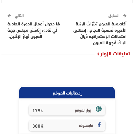
السابق
التالي
أكاديمية العيون تِيتْرَاتْ الرتبة
هَا جدول أعمال الدورة العادية
الأخيرة فْنِسبة النجاح.. إنطلاق
لِّي غَادِي إِنَاقْشِ مجلس جهة
امتحانات الإستدراكية دْيالْ
العيون نْهَارْ الإثنين..
الباكْ فْجِهة العيون
تعليقات الزوار
إحصائيات الموقع
179k
زوار الموقع
فايسبوك
300K