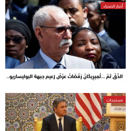
أخبار الصحراء
الدَّقْ تَمْ …لْمِيرِيكَانْ رَفْضَاتْ عرْضْ زعيم جبهة البوليساريو..
مستجدات