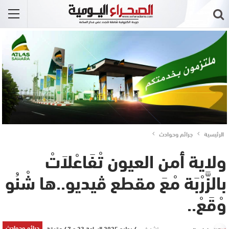
الرئيسية
جرائم وحوادث
ولاية أمن العيون تْفَاعْلاَتْ
بالزَّرْبَة مْعَ مقطع ڤيديو..ها شْنُو
وْقَعْ..
جرائم وحوادث
نشر في
4 يوليو 2025 الساعة 23 و 47 دقيقة