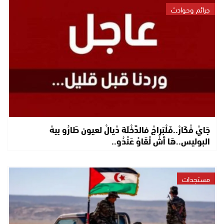
جرائم وحوادث
جَايْ فْكَارْ..فَلْبَراجْ فالدَّخْلَة دْيالْ لعيون طَارُو بيهْ
البوليس..هَا أشْ لْقَاوْ عَنْدُو..
مستجدات