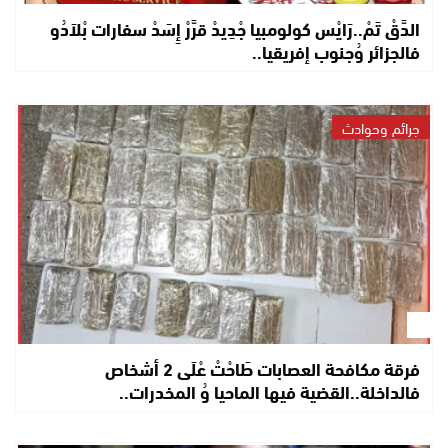
الدَّقْ تَمْ..رَايْس كولومبيا جْدِيدْ قرَّرْ إِسَدْ سفارات بْلاَدُو
فالجزائر وُجنوب إفريقيا..
جرائم وحوادث
فرقة مكافحة العصابات طَاحْتْ عْلَى 2 أشخاص
فالداخلة..القضية فيها الماحيا وُ المخدرات..