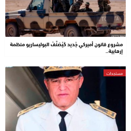
مشروع قانون أميركي جْديد كَيْصَنَّفْ البوليساريو منظمة
إرهابية..
مستجدات