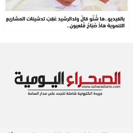
بالفيديو..ها شْنُو قالْ ولدالرشيد عَقِبَ تدشينات المشاريع
التنموية هاذْ صْبَاحْ فْلعيون..