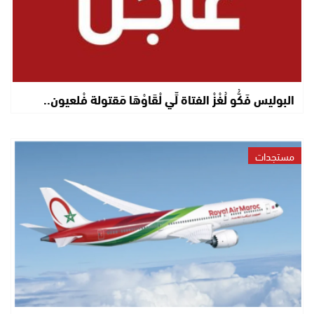
البوليس فَكُّو لُغْزْ الفتاة لِّي لْقَاوْهَا مَقتولة فْلعيون..
مستجدات