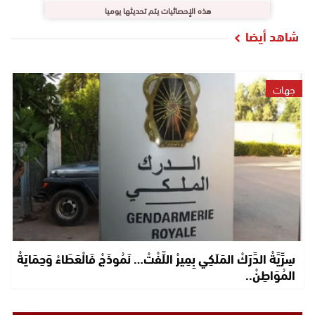
هذه الإحصائيات يتم تحديثها يوميا
شاهد أيضا
جهات
سِرِّيَّةْ الدَّرَكْ المَلَكِي بِمِيرْ اللِّفْتْ… نَمُوذَجْ فَالْعَطَاءْ وَحِمَايَةْ
المُوَاطِنْ..