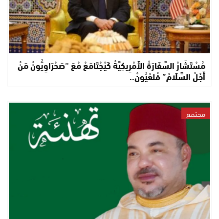
مُسْتَشَارْ السَّفَارَةْ الأَمْرِيكِيَّةْ كَيْجْتَامَعْ مْعَ “صَحْرَاوِيُّونْ مَنْ
أَجْلْ السَّلَامْ” فْلعْيُونْ..
مجتمع