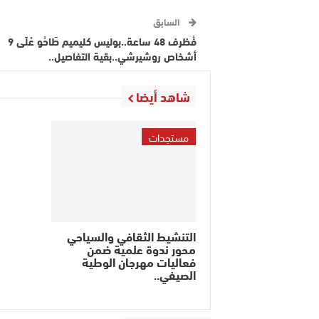
السابق
فْظرف 48 ساعة..بوليس كليميم طَاحُو عْلَى 9
أشخاص روشيرشي..بقية التفاصيل..
شاهد أيضا
مستجدات
التنشيط الثقافي والسياحي
محور ندوة علمية ضمن
فعاليات مهرجان الوطية
الصيفي..