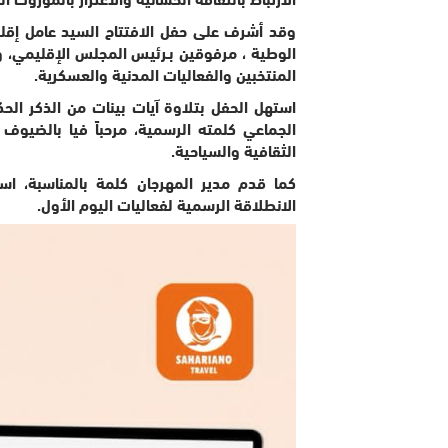
وقد أشرف على حفل الافتتاح السيد عامل إقل
الوطية ، مرفوقين بـرئيس المجلس الإقليمي، و
المنتخبين والفعاليات المدنية والعسكرية.
استهل الحفل بتلاوة آيات بينات من الذكر الح
الجماعي كلمته الرسمية، مرحباً فيا بالضيوف
الثقافية والسياحية.
كما قدم مدير المهرجان كلمة بالمناسبة، است
الانطلاقة الرسمية لفعاليات اليوم الأول.