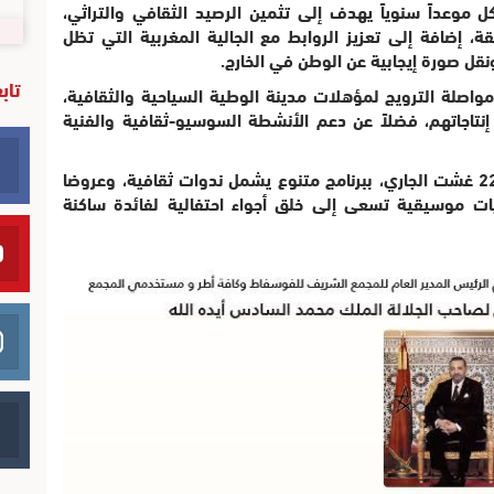
 موعداً سنوياً يهدف إلى تثمين الرصيد الثقافي والتراثي،
ة، إضافة إلى تعزيز الروابط مع الجالية المغربية التي تظل
نقل صورة إيجابية عن الوطن في الخارج.
تاب
واصلة الترويج لمؤهلات مدينة الوطية السياحية والثقافية،
إنتاجاتهم، فضلاً عن دعم الأنشطة السوسيو-ثقافية والفنية
وستتواصل فعاليات مهرجان الوطية إلى غاية 22 غشت الجاري، ببرنامج متنوع يشمل ندوات ثقافية، وعروضا
ات موسيقية تسعى إلى خلق أجواء احتفالية لفائدة ساكنة