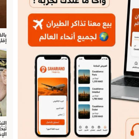
بال
إقل
النش
تْبَ
الإش