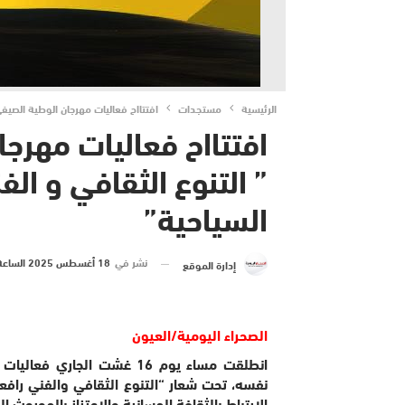
الرئيسية
مستجدات
افتتااح فعاليات مهرجان الوطية الصيف
افتتااح فعاليات مهرج
” التنوع الثقافي و ال
السياحية”
نشر في
18 أغسطس 2025 الساعة 1 و 51 دقيقة
إدارة الموقع
الصحراء اليومية/العيون
نفسه، تحت شعار “التنوع الثقافي والفني رافع
الارتباط بالثقافة الحسانية والاعتزاز بالموروث ا