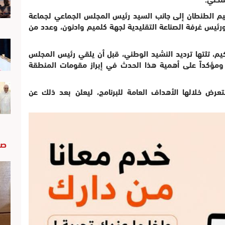
يم الطنطان إلى جانب السيد رئيس المجلس الجماعي لجماعة
رئيس غرفة الصناعة التقليدية لجهة كلميم وادنون، وعدد من
كيم، تلتها ترديد النشيد الوطني، قبل أن يلقي رئيس المجلس
 ومؤكداً على أهمية هذا الحدث في إبراز مقومات المنطقة
عرض خلالها الأهداف العامة للبرنامج، ليعلن بعد ذلك عن
صو