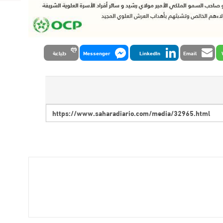
Email
LinkedIn
Messenger
طباعة