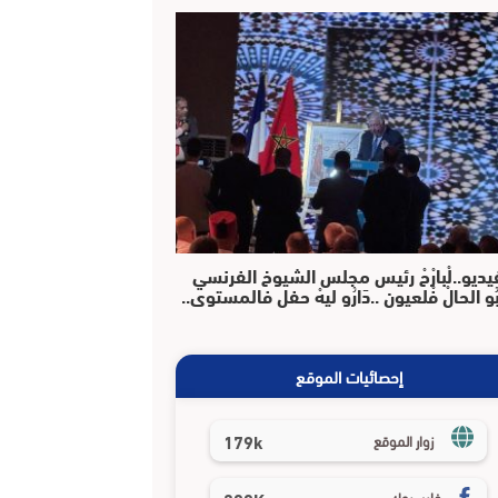
يديو..لْبارْحْ رئيس مجلس الشيوخ الفرنسي
بُو الحالْ فْلعيون ..دَارُو ليهْ حفل فالمستوى..
إحصائيات الموقع
179k
زوار الموقع
فايسبوك