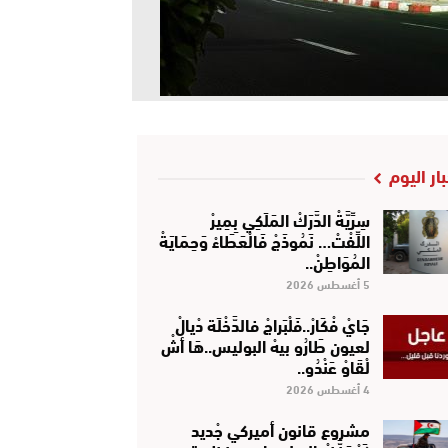
بار اليوم
سِرِّيَّةْ الدَّرَكْ المَلَكِي بِمِيرْ
اللِّفْتْ… نَمُوذَجْ فَالْعَطَاءْ وَحِمَايَةْ
المُوَاطِنْ..
5 أغسطس 2026
جَايْ فْكَارْ..فَلْبَراجْ فالدَّخْلَة دْيالْ
لعيون طَارُو بيهْ البوليس..هَا أشْ
لْقَاوْ عَنْدُو..
4 أغسطس 2026
مشروع قانون أميركي جْديد