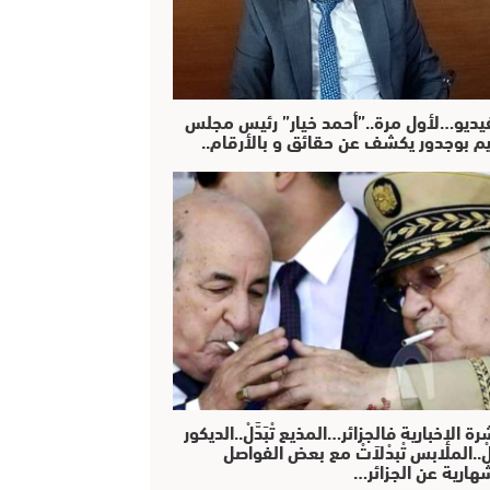
فيديو…لأول مرة..”أحمد خيار” رئيس مجلس
يم بوجدور يكشف عن حقائق و بالأرقام..
رة الإخبارية فالجزائر…المذيع تْبَدَّلْ..الديكور
دَّلْ..الملابس تْبدْلاَتْ مع بعض الفواصل
هارية عن الجزائر…