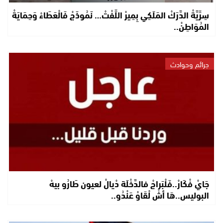
سِرِّيَّةْ الدَّرَكْ المَلَكِي بِمِيرْ اللِّفْتْ… نَمُوذَجْ فَالْعَطَاءْ وَحِمَايَةْ
المُوَاطِنْ..
جرائم وحوادث
جَايْ فْكَارْ..فَلْبَراجْ فالدَّخْلَة دْيالْ لعيون طَارُو بيهْ
البوليس..هَا أشْ لْقَاوْ عَنْدُو..