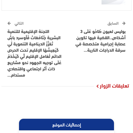
السابق
التالي
بوليس لعيون طَاحُو عْلَى 3
اللجنة الإقليمية للتنمية
أشخاص..القضية فيها تكوين
البشرية جْتَامْعَاتْ فْأوسرد باشْ
عصابة إجرامية متخصصة في
تْعَزَّزْ الدينامية التنموية لّْي
سرقة الدراجات النارية…
كَيْعِيشْهَا الإقليم تحت الحرص
الدائم لْعَامل الإقليم لِّي كَيْخْدَمْ
عْلَى توجيه الجهود نحو مشاريع
ذات أثر اجتماعي واقتصادي
مستدام…
تعليقات الزوار
إحصائيات الموقع