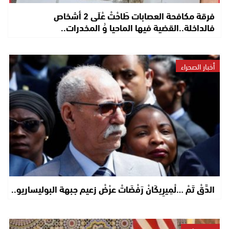
فرقة مكافحة العصابات طَاحْتْ عْلَى 2 أشخاص
فالداخلة..القضية فيها الماحيا وُ المخدرات..
أخبار الصحراء
الدَّقْ تَمْ …لْمِيرِيكَانْ رَفْضَاتْ عرْضْ زعيم جبهة البوليساريو..