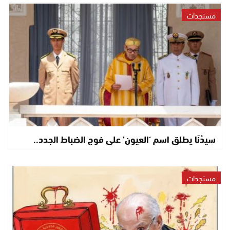
مستجدات
سِيدْنَا يطلق اسم ‘العيون’ على فوج الضباط الجدد..
مستجدات