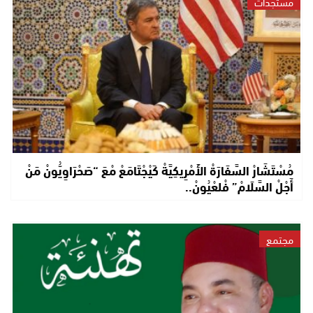
مستجدات
مُسْتَشَارْ السَّفَارَةْ الأَمْرِيكِيَّةْ كَيْجْتَامَعْ مْعَ “صَحْرَاوِيُّونْ مَنْ
أَجْلْ السَّلَامْ” فْلعْيُونْ..
مجتمع