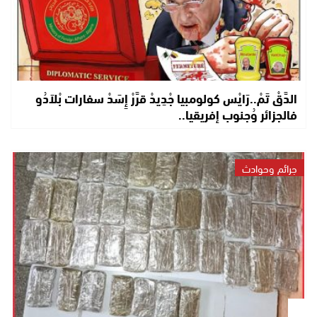
الدَّقْ تَمْ..رَايْس كولومبيا جْدِيدْ قرَّرْ إِسَدْ سفارات بْلاَدُو
فالجزائر وُجنوب إفريقيا..
جرائم وحوادث