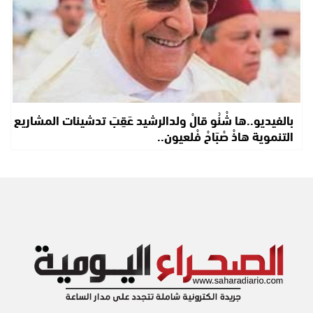
بالفيديو..ها شْنُو قالْ ولدالرشيد عَقِبَ تدشينات المشاريع
التنموية هاذْ صْبَاحْ فْلعيون..