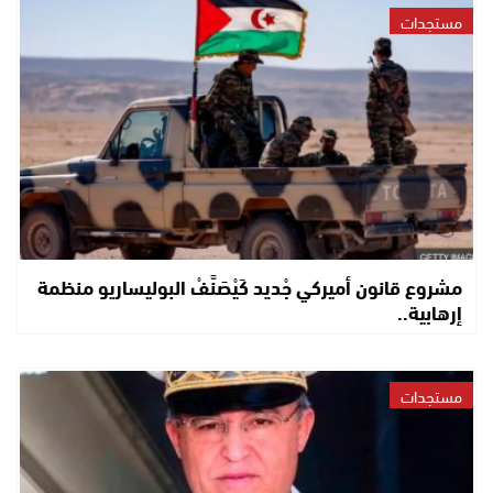
مستجدات
مشروع قانون أميركي جْديد كَيْصَنَّفْ البوليساريو منظمة
إرهابية..
مستجدات