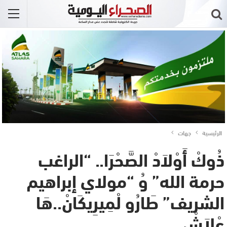
الرئيسية
جهات
ذُوكْ أَوْلاَدْ الصَّحْرَا.. “الراغب
حرمة الله” وُ “مولاي إبراهيم
الشريف” طَارُو لْمِيرِيكَانْ..هَا
عْلاَشْ..