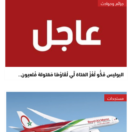
جرائم وحوادث
البوليس فَكُّو لُغْزْ الفتاة لِّي لْقَاوْهَا مَقتولة فْلعيون..
مستجدات