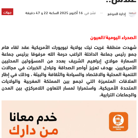
جهات
نشر في
16 أكتوبر 2025 الساعة 22 و 47 دقيقة
إدارة الموقع
الصحراء اليومية/العيون
شهدت منطقة غريت نيك بولاية نيويورك الأمريكية عقد لقاء
هام
جمع رئيس جماعة الداخلة الراغب حرمة الله مرفوقا برئيس جماعة
السمارة مولاي إبراهيم الشريف بعدد من المسؤولين المحليين
الأمريكيين، بهدف تعزيز أواصر الصداقة وتبادل الخبرات في مجالات
التنمية المحلية والاقتصاد والسياحة والثقافة والبيئة ، وذلك في إطار
العلاقات المتميزة التي تجمع بين المملكة المغربية والولايات
المتحدة الأمريكية، واستمرارا لمسار التعاون اللامركزي بين المدن
والجماعات الترابية،