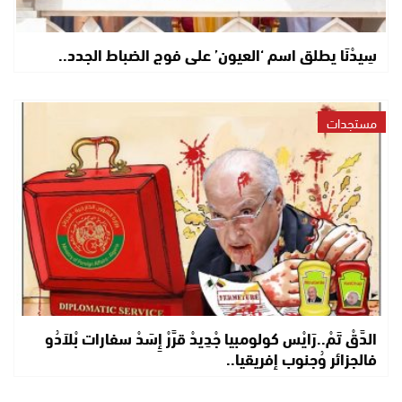
سِيدْنَا يطلق اسم ‘العيون’ على فوج الضباط الجدد..
مستجدات
الدَّقْ تَمْ..رَايْس كولومبيا جْدِيدْ قرَّرْ إِسَدْ سفارات بْلاَدُو
فالجزائر وُجنوب إفريقيا..