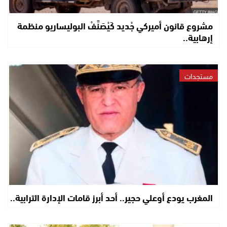
مشروع قانون أميركي جْديد كَيْصَنَّفْ البوليساريو منظمة
إرهابية..
مستجدات
المغرب يودع أوعلي حجير.. أحد أبرز قامات الإدارة الترابية..