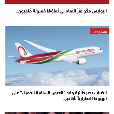
البوليس فَكُّو لُغْزْ الفتاة لِّي لْقَاوْهَا مَقتولة فْلعيون..
مستجدات
الضباب يجبر طائرة وفد “العيون الساقية الحمراء” على
الهبوط اضطرارياً بأكادير..