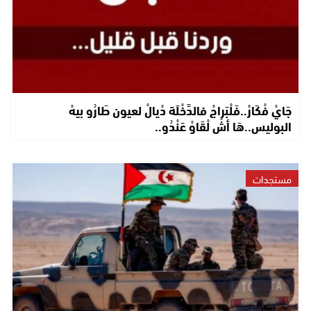
جَايْ فْكَارْ..فَلْبَراجْ فالدَّخْلَة دْيالْ لعيون طَارُو بيهْ
البوليس..هَا أشْ لْقَاوْ عَنْدُو..
مستجدات