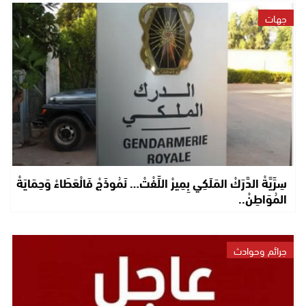
جهات
سِرِّيَّةْ الدَّرَكْ المَلَكِي بِمِيرْ اللِّفْتْ… نَمُوذَجْ فَالْعَطَاءْ وَحِمَايَةْ
المُوَاطِنْ..
جرائم وحوادث