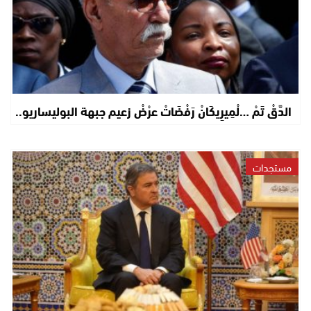
الدَّقْ تَمْ …لْمِيرِيكَانْ رَفْضَاتْ عرْضْ زعيم جبهة البوليساريو..
مستجدات