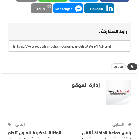
LinkedIn
Messenger
طباعة
رابط المشاركة :
الداخلة
إدارة الموقع
السابق
التالي
رئيس جماعة الداخلة تْلاَقَى
الوكالة الحضرية للعيون تنظم
لْبَارْحْ وفدْ مِرِيكَانِي مُهِمْ..هَا
ورشة موسّعة حول التأهيل