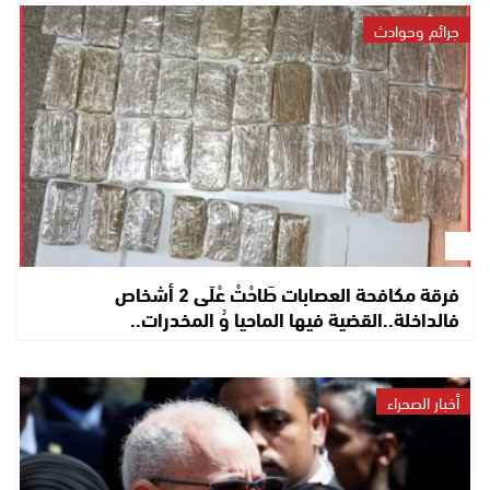
جرائم وحوادث
فرقة مكافحة العصابات طَاحْتْ عْلَى 2 أشخاص
فالداخلة..القضية فيها الماحيا وُ المخدرات..
أخبار الصحراء