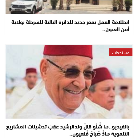
انطلاقة العمل بمقر جديد للدائرة الثالثة للشرطة بولاية
أمن العيون..
مستجدات
بالفيديو..ها شْنُو قالْ ولدالرشيد عَقِبَ تدشينات المشاريع
التنموية هاذْ صْبَاحْ فْلعيون..