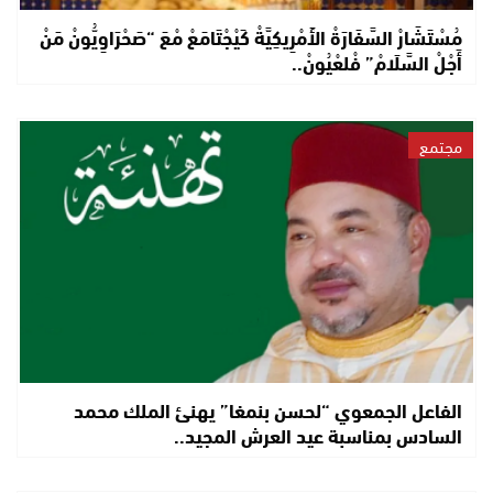
مُسْتَشَارْ السَّفَارَةْ الأَمْرِيكِيَّةْ كَيْجْتَامَعْ مْعَ “صَحْرَاوِيُّونْ مَنْ
أَجْلْ السَّلَامْ” فْلعْيُونْ..
مجتمع
الفاعل الجمعوي “لحسن بنمغا” يهنئ الملك محمد
السادس بمناسبة عيد العرش المجيد..