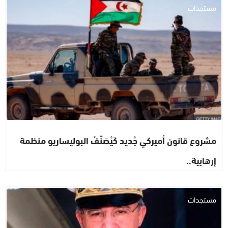
مستجدات
مشروع قانون أميركي جْديد كَيْصَنَّفْ البوليساريو منظمة
إرهابية..
مستجدات