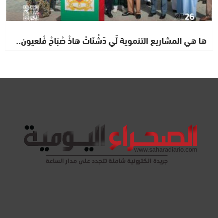
ها هي المشاريع التنموية لِّي دّشْنَاتْ هاذْ صْبَاحْ فْلعيون..