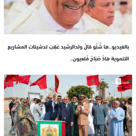
بالفيديو..ها شْنُو قالْ ولدالرشيد عَقِبَ تدشينات المشاريع
التنموية هاذْ صْبَاحْ فْلعيون..
مستجدات