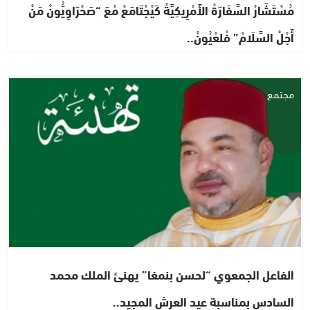
مُسْتَشَارْ السَّفَارَةْ الأَمْرِيكِيَّةْ كَيْجْتَامَعْ مْعَ “صَحْرَاوِيُّونْ مَنْ
أَجْلْ السَّلَامْ” فْلعْيُونْ..
مجتمع
الفاعل الجمعوي “لحسن بنمغا” يهنئ الملك محمد
السادس بمناسبة عيد العرش المجيد..