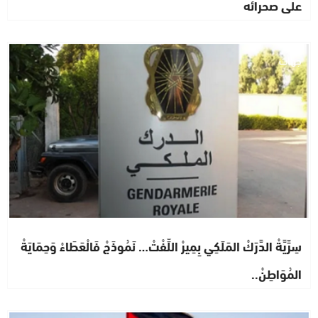
على صحرائه
جهات
سِرِّيَّةْ الدَّرَكْ المَلَكِي بِمِيرْ اللِّفْتْ… نَمُوذَجْ فَالْعَطَاءْ وَحِمَايَةْ
المُوَاطِنْ..