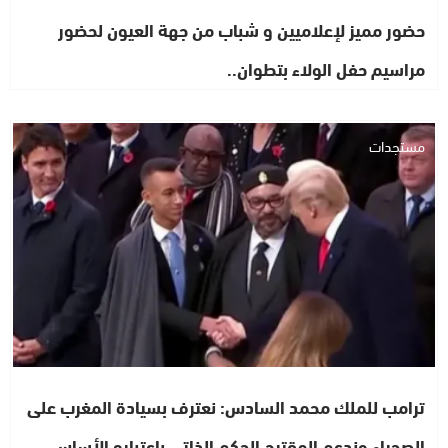
حضور مميز لإعلاميين و شباب من جهة العيون لحضور
مراسيم حفل الولاء بتطوان..
مستجدات
ترامب للملك محمد السادس: نعترف بسيادة المغرب على
الصحراء وندعم المقترح الحكم الذاتي باعتباره الأساس