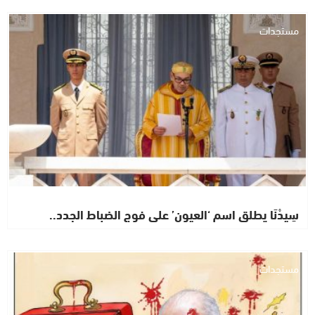
مستجدات
سِيدْنَا يطلق اسم ‘العيون’ على فوج الضباط الجدد..
مستجدات