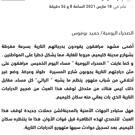
نشر في
18 مارس 2021 الساعة 8 و 34 دقيقة
الصحراء اليومية/ حميد بوفوس
أضحى مشهد مراهقون يقودون بدرجاتهم النارية بسرعة مفرطة
بشوارع مدينة كليميم، مروعا للغاية، مما يشكل خطرا على المواطنين .
و كما عاينت ” الصحراء اليومية ” مساء اليوم الخميس مراهقون على
مثن دراجتهم النارية يجوبون شارع المسيرة طولا وعرضا، وضع غير
أخلاقي من شباب متهور، ينظم ما يشبه ” الرالي” كل مساء، مقابل
ذلك ليس هناك من متدخل لوقف هذا العبث من ضجيج الدراجات
النارية الذي بات يعاني منه سكان كليميم.
فهل ستبادر الجهات الأمنية بالمدينةلشن حملات جديدة لوقف هذا
العبث للتصدي لهذه الظاهرة قبل فوات الأوان، هذا ما ينتظره سكان
كليميم، بعد تسجيل حوادث سببها متهورو الدراجات النارية.