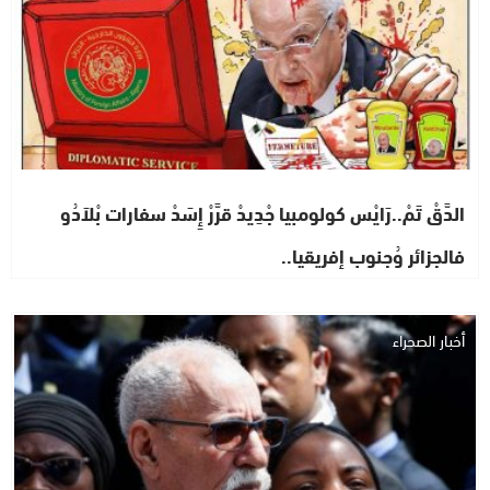
الدَّقْ تَمْ..رَايْس كولومبيا جْدِيدْ قرَّرْ إِسَدْ سفارات بْلاَدُو
فالجزائر وُجنوب إفريقيا..
أخبار الصحراء