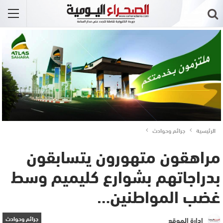
الرئيسية
جرائم وحوادث
مراهقون متهورون يتسابقون
بدراجاتهم بشوارع كليميم وسط
غضب المواطنين…
جرائم وحوادث
إدارة الموقع