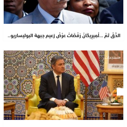
الدَّقْ تَمْ …لْمِيرِيكَانْ رَفْضَاتْ عرْضْ زعيم جبهة البوليساريو..
مستجدات