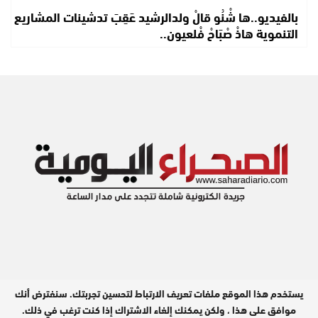
بالفيديو..ها شْنُو قالْ ولدالرشيد عَقِبَ تدشينات المشاريع
التنموية هاذْ صْبَاحْ فْلعيون..
يستخدم هذا الموقع ملفات تعريف الارتباط لتحسين تجربتك. سنفترض أنك
مدير النشر : عبد الله بيه
موافق على هذا ، ولكن يمكنك إلغاء الاشتراك إذا كنت ترغب في ذلك.