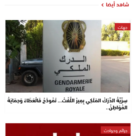
شاهد أيضا
جهات
سِرِّيَّةْ الدَّرَكْ المَلَكِي بِمِيرْ اللِّفْتْ… نَمُوذَجْ فَالْعَطَاءْ وَحِمَايَةْ
المُوَاطِنْ..
جرائم وحوادث