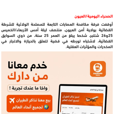
الصحراء اليومية/العيون
أوقفت فرقة مكافحة العصابات التابعة للمصلحة الولائية للشرطة
القضائية بولاية أمن العيون، منتصف ليلة أمس الأربعاء/الخميس
25و26 شتنبر، شخصا يبلغ من العمر 25 سنة، من ذوي السوابق
القضائية، لاشتباه تورطه في قضية تتعلق بالحيازة والاتجار في
المخدرات والمؤثرات العقلية.