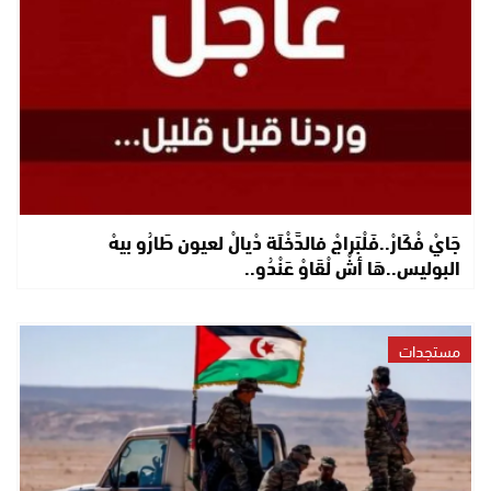
جَايْ فْكَارْ..فَلْبَراجْ فالدَّخْلَة دْيالْ لعيون طَارُو بيهْ
البوليس..هَا أشْ لْقَاوْ عَنْدُو..
مستجدات