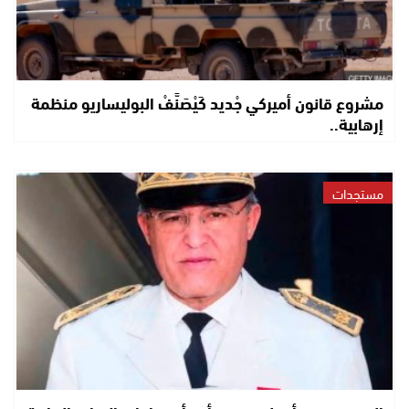
مشروع قانون أميركي جْديد كَيْصَنَّفْ البوليساريو منظمة
إرهابية..
مستجدات