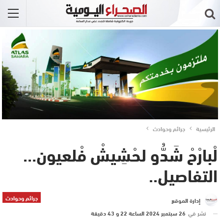
الرئيسية
جرائم وحوادث
لْبارْحْ شَدُّو لحْشِيشْ فْلعيون…
التفاصيل..
جرائم وحوادث
إدارة الموقع
نشر في
26 سبتمبر 2024 الساعة 22 و 43 دقيقة