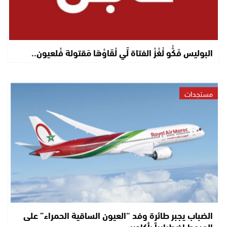
البوليس فَكُّو لُغْزْ الفتاة لِّي لْقَاوْهَا مَقتولة فْلعيون..
مستجدات
الضباب يجبر طائرة وفد “العيون الساقية الحمراء” على
الهبوط اضطرارياً بأكادير..