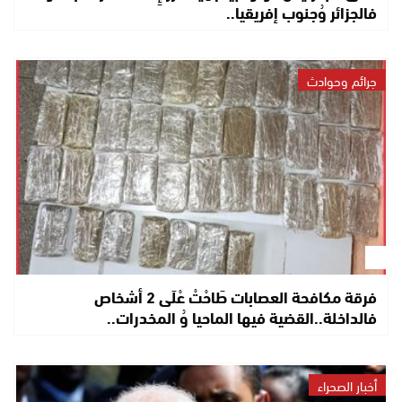
فالجزائر وُجنوب إفريقيا..
جرائم وحوادث
فرقة مكافحة العصابات طَاحْتْ عْلَى 2 أشخاص
فالداخلة..القضية فيها الماحيا وُ المخدرات..
أخبار الصحراء