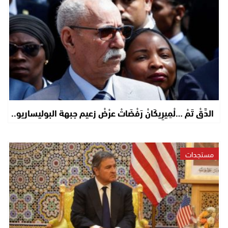
الدَّقْ تَمْ …لْمِيرِيكَانْ رَفْضَاتْ عرْضْ زعيم جبهة البوليساريو..
مستجدات