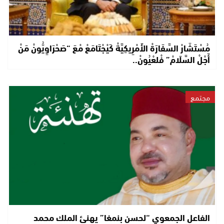
مُسْتَشَارْ السَّفَارَةْ الأَمْرِيكِيَّةْ كَيْجْتَامَعْ مْعَ “صَحْرَاوِيُّونْ مَنْ
أَجْلْ السَّلَامْ” فْلعْيُونْ..
مجتمع
الفاعل الجمعوي “لحسن بنمغا” يهنئ الملك محمد