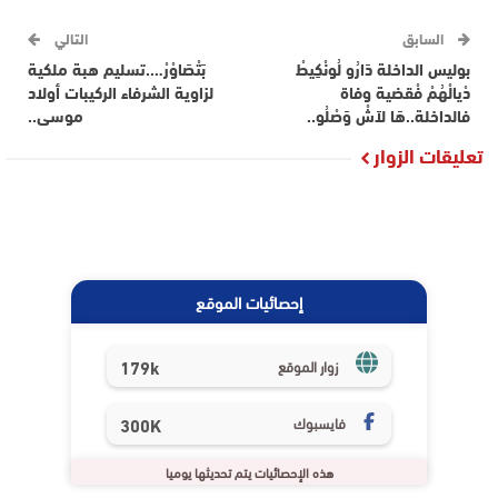
السابق
التالي
بوليس الداخلة دَارُو لُونْكِيطْ
بَتْصَاوْرْ….تسليم هبة ملكية
دْيالْهُمْ فْقضية وفاة
لزاوية الشرفاء الركيبات أولاد
فالداخلة..هَا لاَشْ وَصْلُو..
موسى..
تعليقات الزوار
إحصائيات الموقع
179k
زوار الموقع
فايسبوك
300K
هذه الإحصائيات يتم تحديثها يوميا