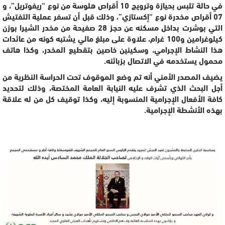
في حالة تلبس بحيازة وترويج 10 أقراص هلوسة من نوع “ريفوتريل”، و
07 أقراص مخدرة نوع “إكستازي”، وذلك قبل أن تسفر عملية التفتيش
التي بوشرت بداخل مسكنه عن حجز 28 صفيحة من مخدر الشيرا بوزن
كيلوغرامين و100 غرام، علاوة على مبلغ مالي يشتبه كونه من عائدات
هذا النشاط الإجرامي، وسكينين خاصين بتقطيع المخدر، وكذا هاتف
محمول يستخدمه في الاتصال بزبائنه.
يضيف المصدر الأمني أنه تم وضع الموقوف تحت الحراسة النظرية من
أجل البحث الذي تشرف عليه النيابة العامة المختصة، وذلك لتحديد
كافة الأفعال الإجرامية المنسوبة إليه، وكذا توقيف كل من له علاقة
بهذه الأنشطة الإجرامية.