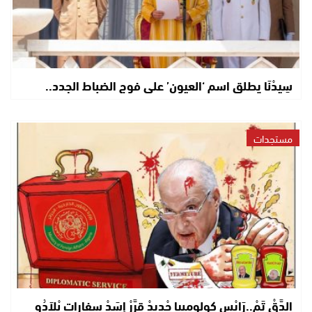
سِيدْنَا يطلق اسم ‘العيون’ على فوج الضباط الجدد..
مستجدات
الدَّقْ تَمْ..رَايْس كولومبيا جْدِيدْ قرَّرْ إِسَدْ سفارات بْلاَدُو