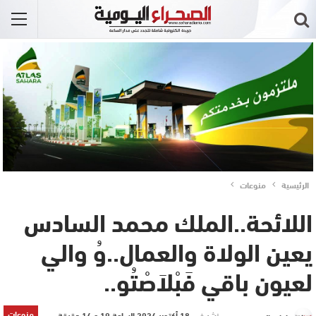
الرئيسية
منوعات
اللائحة..الملك محمد السادس
يعين الولاة والعمال..وُ والي
لعيون باقي فَبْلاَصْتُو..
منوعات
نشر في
18 أكتوبر 2024 الساعة 19 و 14 دقيقة