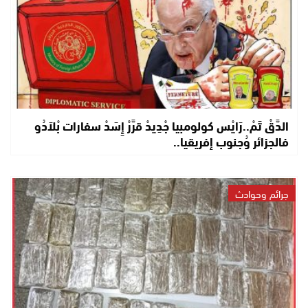
الدَّقْ تَمْ..رَايْس كولومبيا جْدِيدْ قرَّرْ إِسَدْ سفارات بْلاَدُو
فالجزائر وُجنوب إفريقيا..
جرائم وحوادث