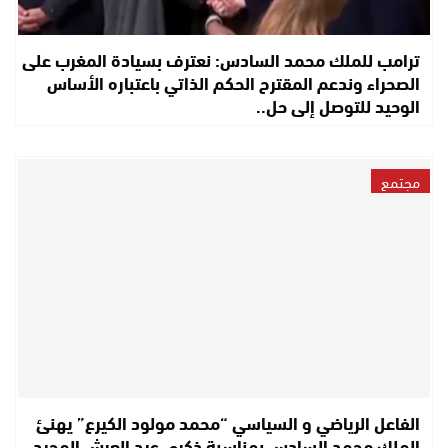
ترامب للملك محمد السادس: نعترف بسيادة المغرب على
الصحراء وندعم المقترح الحكم الذاتي باعتباره الأساس
الوحيد للتوصل إلى حل..
مجتمع
الفاعل الرياضي و السياسي “محمد مولود الكيرع” يهنئ
الملك محمد السادس بمناسبة ذكرى عيد العرش المجيد..