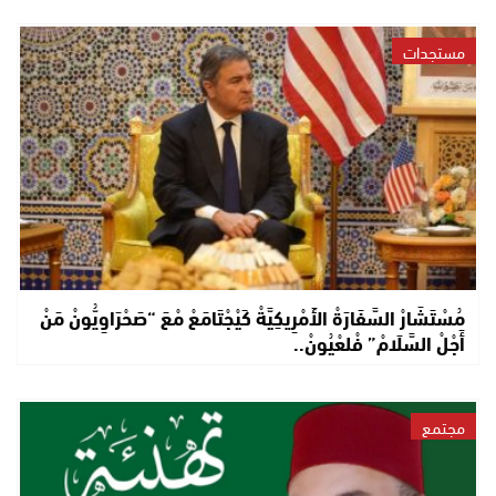
مستجدات
مُسْتَشَارْ السَّفَارَةْ الأَمْرِيكِيَّةْ كَيْجْتَامَعْ مْعَ “صَحْرَاوِيُّونْ مَنْ
أَجْلْ السَّلَامْ” فْلعْيُونْ..
مجتمع