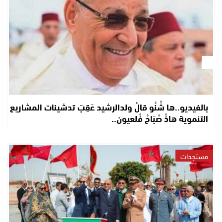
بالفيديو..ها شْنُو قالْ ولدالرشيد عَقِبَ تدشينات المشاريع
التنموية هاذْ صْبَاحْ فْلعيون..
مستجدات