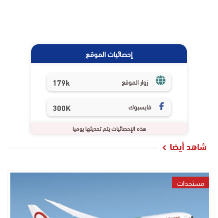
إحصائيات الموقع
179k
زوار الموقع
فايسبوك
300K
هذه الإحصائيات يتم تحديثها يوميا
شاهد أيضا
مستجدات