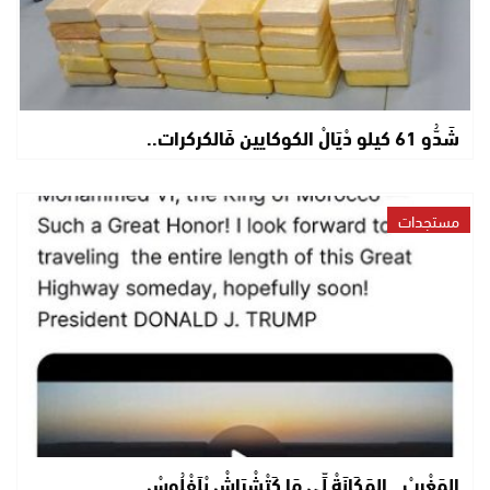
شَدُّو 61 كيلو دْيَالْ الكوكايين فَالكركرات..
مستجدات
المَغْرِبْ.. المَكَانَةْ لِّي مَا كَتْشْرَاشْ بْلَفْلُوسْ..