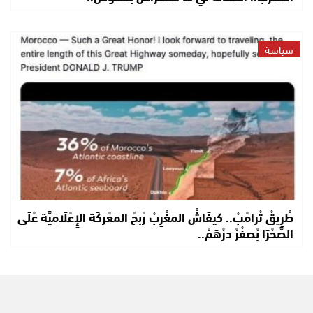
سياسة
طْرِيقْ تْرَامْبْ.. كِيفَاشْ المَغْرِبْ رْبَحْ المَعْرَكَة الإِعْلَامِيَّة عْلَى
الصَّحْرَا بْصِفْرْ دِرْهَمْ..