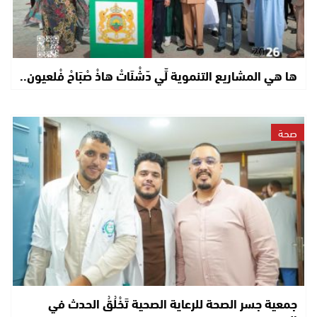
ها هي المشاريع التنموية لِّي دّشْنَاتْ هاذْ صْبَاحْ فْلعيون..
صحة
جمعية جسر الصحة للرعاية الصحية تَخْلُقُ الحدث في