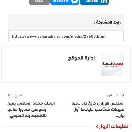
LinkedIn
Messenger
طباعة
رابط المشاركة :
إدارة الموقع
السابق
التالي
المجلس الوزاري كايْنْ دابَا ..فيه
الملك محمد السادس يعين
تعيينات فْمَنَاصب عليا..ها أول
بنموسى مندوبا ساميا
بيان..
للتخطيط بلد الحليمي..
تعليقات الزوار