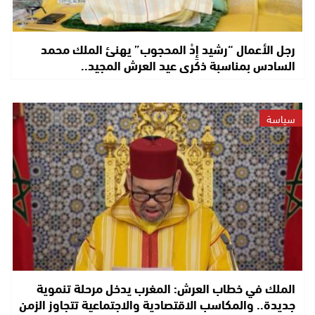
رجل الأعمال “رشيد إِدْ المحجوب” يهنئ الملك محمد
السادس بمناسبة ذكرى عيد العرش المجيد..
سياسة
الملك في خطاب العرش: المغرب يدخل مرحلة تنموية
جديدة.. والمكاسب الاقتصادية والاجتماعية تتجاوز الزمن