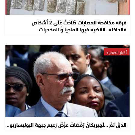
فرقة مكافحة العصابات طَاحْتْ عْلَى 2 أشخاص
فالداخلة..القضية فيها الماحيا وُ المخدرات..
أخبار الصحراء
الدَّقْ تَمْ …لْمِيرِيكَانْ رَفْضَاتْ عرْضْ زعيم جبهة البوليساريو..