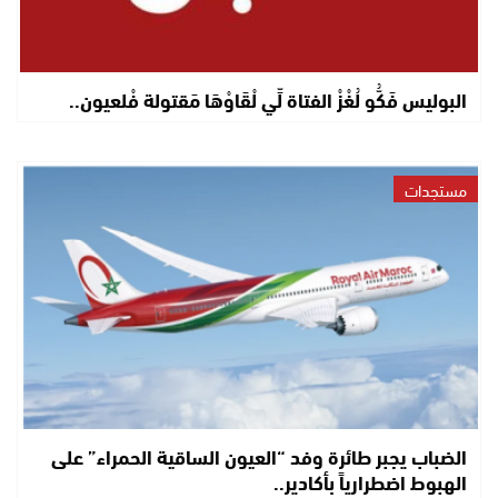
البوليس فَكُّو لُغْزْ الفتاة لِّي لْقَاوْهَا مَقتولة فْلعيون..
مستجدات
الضباب يجبر طائرة وفد “العيون الساقية الحمراء” على
الهبوط اضطرارياً بأكادير..