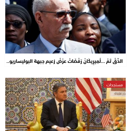
الدَّقْ تَمْ …لْمِيرِيكَانْ رَفْضَاتْ عرْضْ زعيم جبهة البوليساريو..
مستجدات