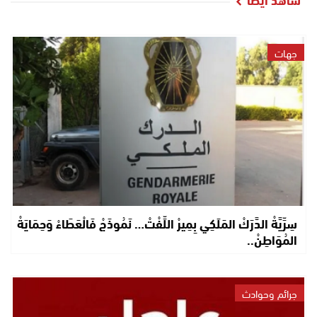
جهات
سِرِّيَّةْ الدَّرَكْ المَلَكِي بِمِيرْ اللِّفْتْ… نَمُوذَجْ فَالْعَطَاءْ وَحِمَايَةْ
المُوَاطِنْ..
جرائم وحوادث