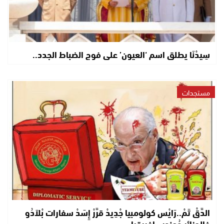
سِيدْنَا يطلق اسم ‘العيون’ على فوج الضباط الجدد..
مستجدات
الدَّقْ تَمْ..رَايْس كولومبيا جْدِيدْ قرَّرْ إِسَدْ سفارات بْلاَدُو
فالجزائر وُجنوب إفريقيا..