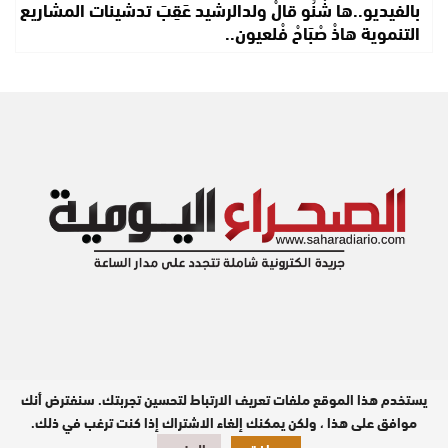
بالفيديو..ها شْنُو قالْ ولدالرشيد عَقِبَ تدشينات المشاريع
التنموية هاذْ صْبَاحْ فْلعيون..
يستخدم هذا الموقع ملفات تعريف الارتباط لتحسين تجربتك. سنفترض أنك
مدير النشر : عبد الله بيه
موافق على هذا ، ولكن يمكنك إلغاء الاشتراك إذا كنت ترغب في ذلك.
تصميم وبرمجة