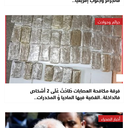
جرائم وحوادث
فرقة مكافحة العصابات طَاحْتْ عْلَى 2 أشخاص
فالداخلة..القضية فيها الماحيا وُ المخدرات..
أخبار الصحراء