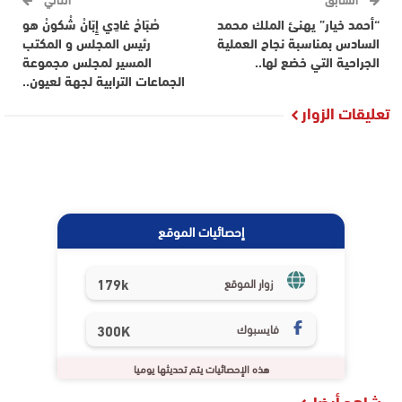
“أحمد خيار” يهنئ الملك محمد
صْبَاحْ غادِي إِبَانْ شْكونْ هو
السادس بمناسبة نجاح العملية
رئيس المجلس و المكتب
الجراحية التي خضع لها..
المسير لمجلس مجموعة
الجماعات الترابية لجهة لعيون..
تعليقات الزوار
إحصائيات الموقع
179k
زوار الموقع
فايسبوك
300K
هذه الإحصائيات يتم تحديثها يوميا
شاهد أيضا