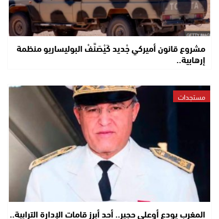
مشروع قانون أميركي جْديد كَيْصَنَّفْ البوليساريو منظمة
إرهابية..
مستجدات
المغرب يودع أوعلي حجير.. أحد أبرز قامات الإدارة الترابية..