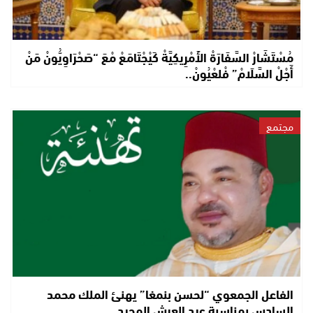
مُسْتَشَارْ السَّفَارَةْ الأَمْرِيكِيَّةْ كَيْجْتَامَعْ مْعَ “صَحْرَاوِيُّونْ مَنْ
أَجْلْ السَّلَامْ” فْلعْيُونْ..
مجتمع
الفاعل الجمعوي “لحسن بنمغا” يهنئ الملك محمد
السادس بمناسبة عيد العرش المجيد..