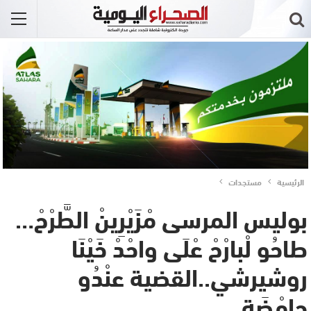
الرئيسية
مستجدات
بوليس المرسى مْزَيْرِينْ الطَّرْحْ…
طاحُو لْبارْحْ عْلَى واحْدْ خَيْنَا
روشيرشي..القضية عنْدُو
حامْضَة…