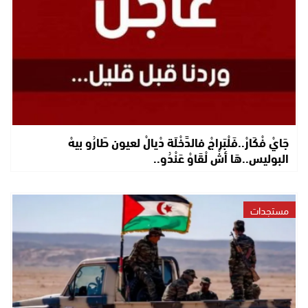
جَايْ فْكَارْ..فَلْبَراجْ فالدَّخْلَة دْيالْ لعيون طَارُو بيهْ
البوليس..هَا أشْ لْقَاوْ عَنْدُو..
مستجدات