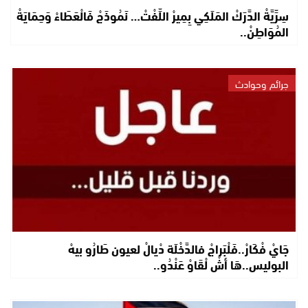
سِرِّيَّةْ الدَّرَكْ المَلَكِي بِمِيرْ اللِّفْتْ… نَمُوذَجْ فَالْعَطَاءْ وَحِمَايَةْ
المُوَاطِنْ..
جرائم وحوادث
جَايْ فْكَارْ..فَلْبَراجْ فالدَّخْلَة دْيالْ لعيون طَارُو بيهْ
البوليس..هَا أشْ لْقَاوْ عَنْدُو..