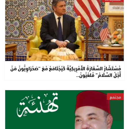
مُسْتَشَارْ السَّفَارَةْ الأَمْرِيكِيَّةْ كَيْجْتَامَعْ مْعَ “صَحْرَاوِيُّونْ مَنْ
أَجْلْ السَّلَامْ” فْلعْيُونْ..
مجتمع