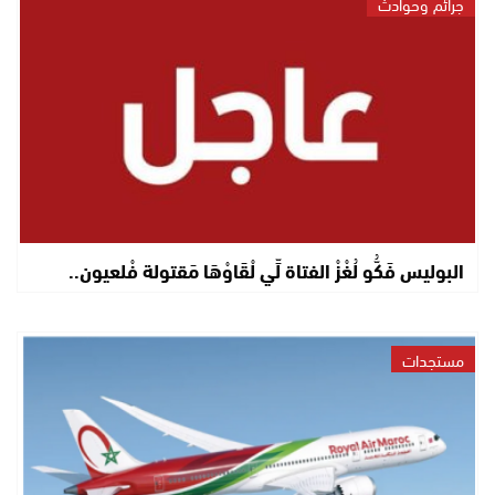
جرائم وحوادث
البوليس فَكُّو لُغْزْ الفتاة لِّي لْقَاوْهَا مَقتولة فْلعيون..
مستجدات