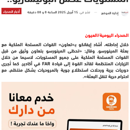
أخبار الصحراء
نشر في
15 أبريل 2025 الساعة 8 و 08 دقيقة
إدارة الموقع
الصحراء اليومية/العيون
خلال إحاطته، أشاد إيفانكو بـ«تعاون» القوات المسلحة الملكية مع
بعثة المينورسو. وقال: «تحظى المينورسو بتعاون وثيق من قبل
القوات المسلحة الملكية على جميع المستويات، لاسيما من خلال
الزيارات المنتظمة لقائد القوة إلى قيادة FAR في أكادير. كما تُجرى
دوريات برية ورحلات استطلاع جوية بالمروحيات بشكل منتظم، مع
احترام حرية تنقل البعثة».