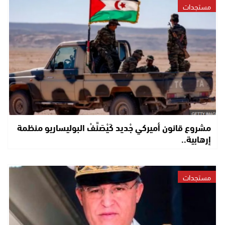
مستجدات
مشروع قانون أميركي جْديد كَيْصَنَّفْ البوليساريو منظمة
إرهابية..
مستجدات