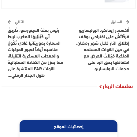
السابق
التالي
ألكسندر إيفانكو: البوليساريو
رئيس بعثة المينورسو: طْرِيقْ
مَرْدَّاتْشْ على اقتراحي بوقف
لِّي كَيْبْنِيهَا المغرب لربط
إطلاق النار خلال شهر رمضان،
السمارة بموريتانيا غَادِي تْكُونْ
في حين القوات المسلحة
مناسبة أيضاً لعبور المركبات
الملكية قَبْلاَتْ العرض مع
والمعدات العسكرية الثقيلة،
احتفاظها بحق الرد على
مما يعزز من الكفاءة العملياتية
هجمات البوليساريو…
لقوات FAR المنتشرة على
طول الجدار الرملي…
تعليقات الزوار
إحصائيات الموقع