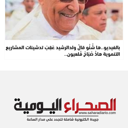
بالفيديو..ها شْنُو قالْ ولدالرشيد عَقِبَ تدشينات المشاريع
التنموية هاذْ صْبَاحْ فْلعيون..