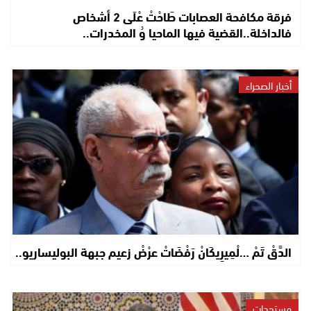
فرقة مكافحة العصابات طَاحْتْ عْلَى 2 أشخاص
فالداخلة..القضية فيها الماحيا وُ المخدرات..
أخبار الصحراء
الدَّقْ تَمْ …لْمِيرِيكَانْ رَفْضَاتْ عرْضْ زعيم جبهة البوليساريو..
مستجدات