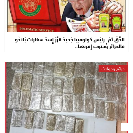
الدَّقْ تَمْ..رَايْس كولومبيا جْدِيدْ قرَّرْ إِسَدْ سفارات بْلاَدُو
فالجزائر وُجنوب إفريقيا..
جرائم وحوادث