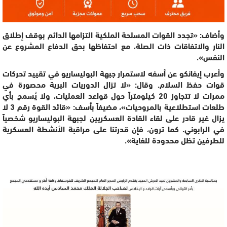
وأضاف: «تجدد القوات المسلحة الملكية التزامها الدائم بوقف إطلاق
النار والاتفاقات ذات الصلة، مع احتفاظها بحق الدفاع المشروع عن
النفس».
وأعرب إيفانكو عن أسفه لاستمرار جبهة البوليساريو في تقييد تحركات
قوات حفظ السلام. وقال: «لا تزال الدوريات البرية محصورة في
ممرات لا تتجاوز 20 كيلومتراً حول قواعد العمليات، ولا يُسمح بأي
طلعات استطلاعية بالمروحيات»، مضيفاً بأسف: «قائد القوة رقم 3 لا
يزال غير قادر على لقاء القادة العسكريين لجبهة البوليساريو شخصياً
في الرابوني. كما ترون، فإن قدرتنا على مراقبة الأنشطة العسكرية
للطرفين تظل محدودة للغاية».