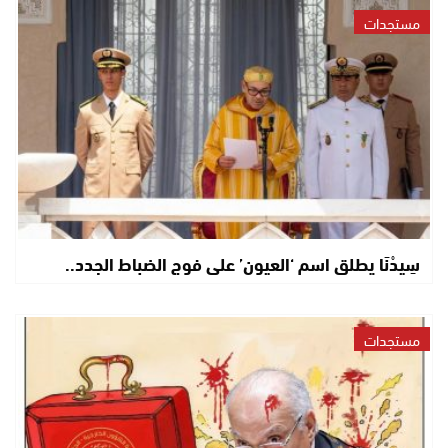
مستجدات
سِيدْنَا يطلق اسم ‘العيون’ على فوج الضباط الجدد..
مستجدات