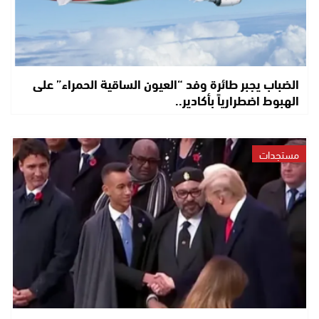
الضباب يجبر طائرة وفد “العيون الساقية الحمراء” على
الهبوط اضطرارياً بأكادير..
مستجدات