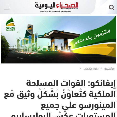
الرئيسية
أخبار الصحراء
إيفانكو: القوات المسلحة
الملكية كَتْعَاوْنْ بْشَكْلْ وثيق مْع
المينورسو على جميع
المستويات عَكْسْ البوليساريو..