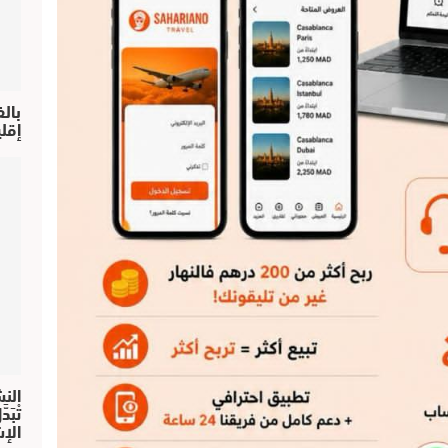
بال
إقل
النش
تْبَ
الإش