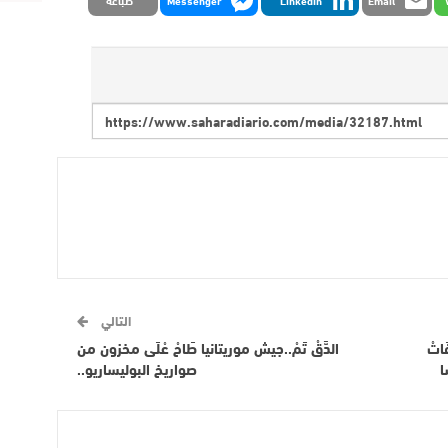
التالي
َاتْ
الدَّقْ تَمْ..جيش موريتانيا طَاحْ عْلَى مخزون من
ا
صواريخ البوليساريو..