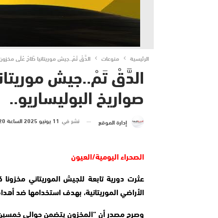
الرئيسية
منوعات
الدَّقْ تَمْ..جيش موريتانيا طَاحْ عْلَى مخز
الدَّقْ تَمْ..جيش موريتا
صواريخ البوليساريو..
نشر في
11 يونيو 2025 الساعة 20 و 13 دقيقة
إدارة الموقع
الصحراء اليومية/العيون
عثرت دورية تابعة للجيش الموريتاني مخزونا كب
الأراضي الموريتانية، بهدف استخدامها ضد أهد
وصرح مصدر أن “المخزون يتضمن حوالي خمسين صاروخا من نو