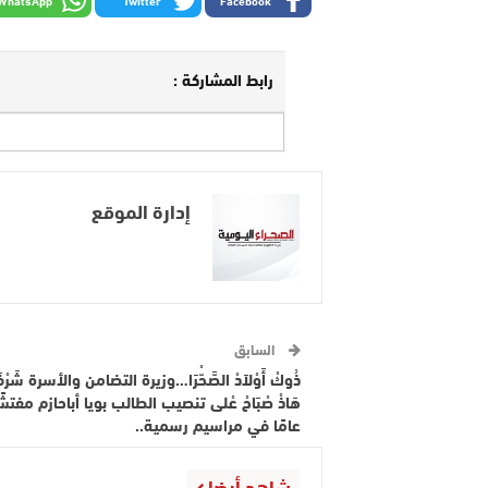
رابط المشاركة :
إدارة الموقع
السابق
ذُوكْ أَوْلاَدْ الصَّحّْرَا…وزيرة التضامن والأسرة شَرْف
هَاذْ صْبَاحْ عْلى تنصيب الطالب بويا أباحازم مفتشً
عامًا في مراسيم رسمية..
شاهد أيضا