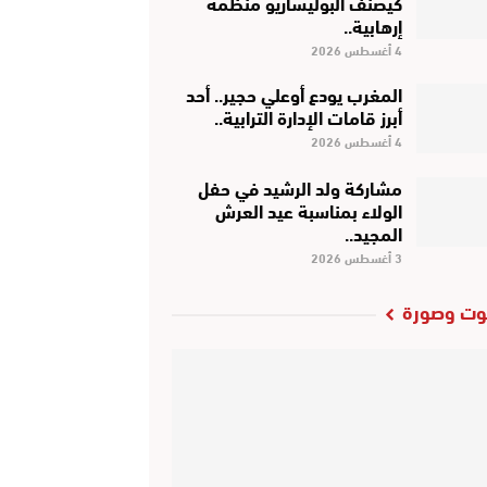
كَيْصَنَّفْ البوليساريو منظمة
إرهابية..
4 أغسطس 2026
المغرب يودع أوعلي حجير.. أحد
أبرز قامات الإدارة الترابية..
4 أغسطس 2026
مشاركة ولد الرشيد في حفل
الولاء بمناسبة عيد العرش
المجيد..
3 أغسطس 2026
ت وصورة