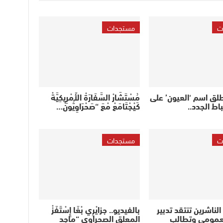
ت
مستجدات
يطلق اسم ‘العيون’ على
مُسْتَشَارْ السَّفَارَةْ الأَمْرِيكِيَّةْ
اط الجدد..
كَيْجْتَامَعْ مْعَ “صَحْرَاوِيُّونْ…
ت
مستجدات
الناشرين تنتقد تدبير
بالفيديو.. جزايْرِي بْغَا إِسْتَفَزْ
لعمومي وتطالب
المعلق الصحراوي “ماجد