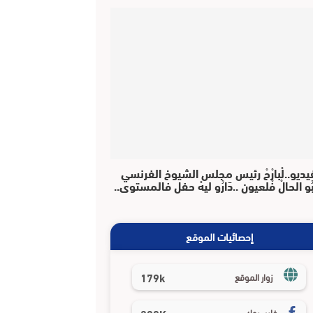
يديو..لْبارْحْ رئيس مجلس الشيوخ الفرنسي
بُو الحالْ فْلعيون ..دَارُو ليهْ حفل فالمستوى..
إحصائيات الموقع
179k
زوار الموقع
فايسبوك