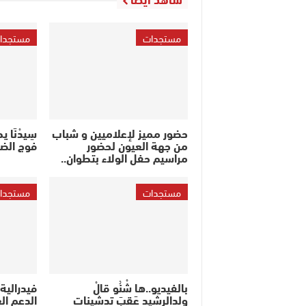
مستجدات
مستجدا
حضور مميز لإعلاميين و شباب
سِيدْنَا 
من جهة العيون لحضور
فوج الضب
مراسيم حفل الولاء بتطوان..
مستجدات
مستجدا
بالفيديو..ها شْنُو قالْ
فيدرالية 
ولدالرشيد عَقِبَ تدشينات
الدعم ا