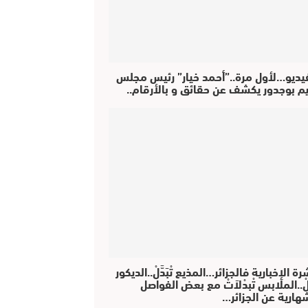
فيديو…لأول مرة..”أحمد خيار” رئيس مجلس
يم بوجدور يكشف عن حقائق و بالأرقام..
رة الإخبارية فالجزائر…المذيع تْبَدَّلْ..الديكور
دَّلْ..الملابس تْبدْلاَتْ مع بعض الفواصل
هارية عن الجزائر…