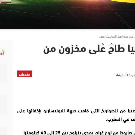
ون من صواريخ البوليساريو..
نيا طَاحْ عْلَى مخزون من
أخ
منوعات
يرا من الصواريخ التي قامت جبهة البوليساريو بإخفائها على
اف في المغرب.
ع غراد، بمدى يتراوح بين 25 إلى 40 كيلومترا.