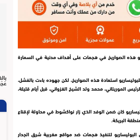
و هذه الصواريخ في هجمات على أهداف مدنية في السمارة
بالف
للبوليساريو استعادة هذه الصواريخ، لكن جهوده باءت بالفشل،
عَجْ
يس الموريتاني، محمد ولد الشيخ الغزواني، قبل أيام قليلة،
وليساريو كان ضمن الوفد الذي زار نواكشوط في محاولة لإقناع
نطقة البريكة
.
بوليساريو لتنفيذ هجمات ضد مواقع مغربية شرق الجدار