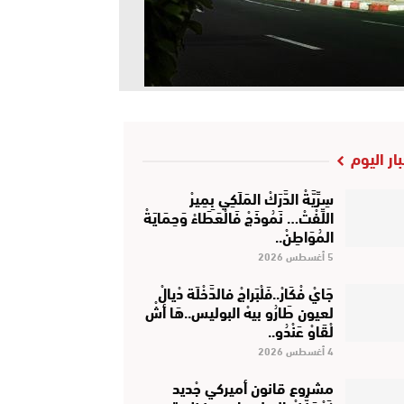
بار اليوم
سِرِّيَّةْ الدَّرَكْ المَلَكِي بِمِيرْ
اللِّفْتْ… نَمُوذَجْ فَالْعَطَاءْ وَحِمَايَةْ
المُوَاطِنْ..
5 أغسطس 2026
جَايْ فْكَارْ..فَلْبَراجْ فالدَّخْلَة دْيالْ
لعيون طَارُو بيهْ البوليس..هَا أشْ
لْقَاوْ عَنْدُو..
4 أغسطس 2026
مشروع قانون أميركي جْديد