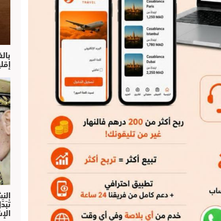
بال
إقل
النش
تْبَ
الإش