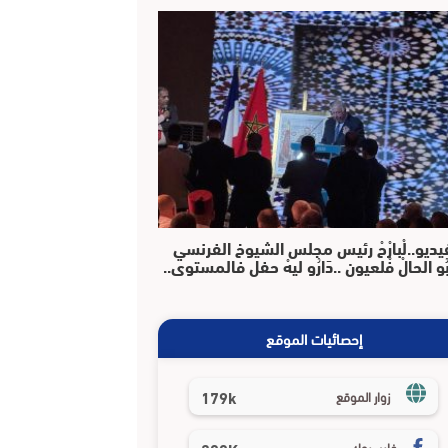
يديو..لْبارْحْ رئيس مجلس الشيوخ الفرنسي
بُو الحالْ فْلعيون ..دَارُو ليهْ حفل فالمستوى..
إحصائيات الموقع
179k
زوار الموقع
فايسبوك