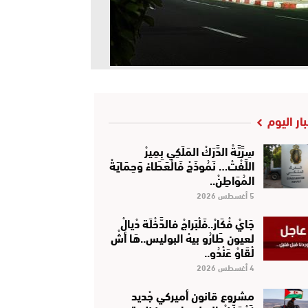
بار اليوم
سِرِّيَّةْ الدَّرَكْ المَلَكِي بِمِيرْ
اللِّفْتْ… نَمُوذَجْ فَالْعَطَاءْ وَحِمَايَةْ
المُوَاطِنْ..
5 أغسطس 2026
جَايْ فْكَارْ..فَلْبَراجْ فالدَّخْلَة دْيالْ
لعيون طَارُو بيهْ البوليس..هَا أشْ
لْقَاوْ عَنْدُو..
4 أغسطس 2026
مشروع قانون أميركي جْديد