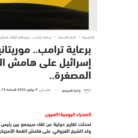
الرئيسية
أخبار الصحراء
برعاية ترامب.. موريتانيا قَرْبَاتْ ل
برعاية ترامب.. موريتانيا
إسرائيل على هامش الق
المصغرة..
نشر في
9 يوليو 2025 الساعة 19 و 39 دقيقة
إدارة الموقع
الصحراء اليومية/العيون
تحدثت تقارير دولية عن لقاء سيجمع بين رئيس ال
ولد الشيخ الغزواني، على هامش القمة الأمريكية 