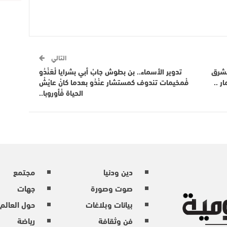
التالي
لشرق
تدوير الأسماء.. بن بطوش جابْ أبي بشرايا لْعَنْدُو
ر ..
فْمخيمات تندوف كمستشار عنْدُو بعدما كانْ عايْشْ
الحياة فْأوروبا..
دين ودنيا
مجتمع
صوت وصورة
جهات
بيانات وبلاغات
حول العالم
فن وثقافة
رياضة