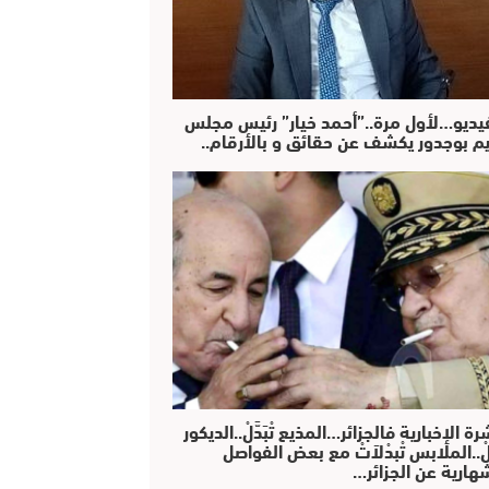
فيديو…لأول مرة..”أحمد خيار” رئيس مجلس
يم بوجدور يكشف عن حقائق و بالأرقام..
رة الإخبارية فالجزائر…المذيع تْبَدَّلْ..الديكور
دَّلْ..الملابس تْبدْلاَتْ مع بعض الفواصل
هارية عن الجزائر…