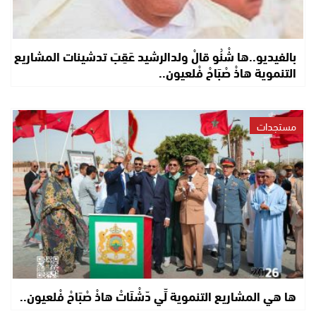
بالفيديو..ها شْنُو قالْ ولدالرشيد عَقِبَ تدشينات المشاريع
التنموية هاذْ صْبَاحْ فْلعيون..
مستجدات
ها هي المشاريع التنموية لِّي دّشْنَاتْ هاذْ صْبَاحْ فْلعيون..