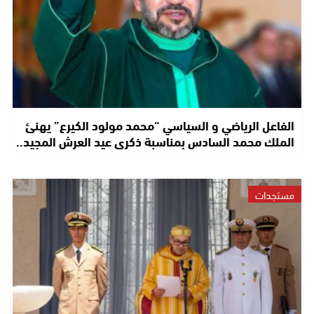
الفاعل الرياضي و السياسي “محمد مولود الكيرع” يهنئ
الملك محمد السادس بمناسبة ذكرى عيد العرش المجيد..
مستجدات