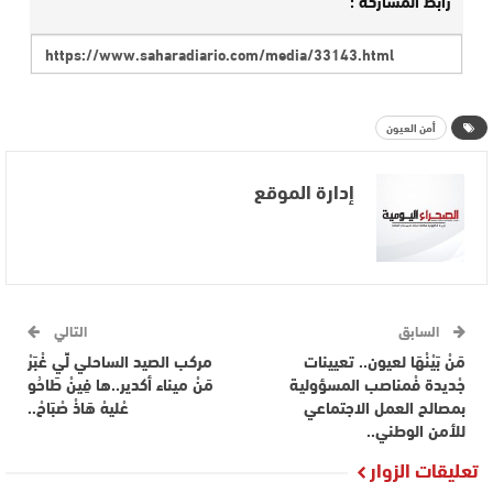
رابط المشاركة :
أمن العيون
إدارة الموقع
السابق
التالي
مَنْ بَيْنْهَا لعيون.. تعيينات
مركب الصيد الساحلي لِّي غْبَرْ
جْديدة فْمناصب المسؤولية
مَنْ ميناء أكدير..ها فِينْ طَاحُو
بمصالح العمل الاجتماعي
عْليهْ هَاذْ صْبَاحْ..
للأمن الوطني..
تعليقات الزوار