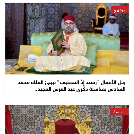
مجتمع
رجل الأعمال “رشيد إِدْ المحجوب” يهنئ الملك محمد
السادس بمناسبة ذكرى عيد العرش المجيد..
سياسة