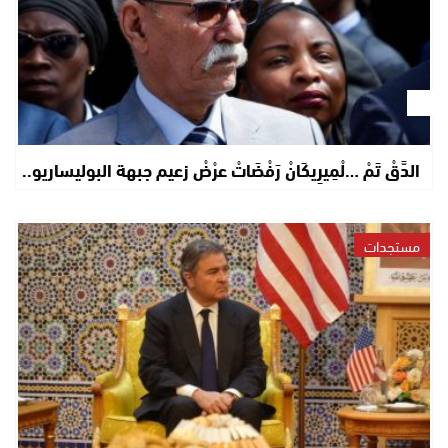
الدَّقْ تَمْ …لْمِيرِيكَانْ رَفْضَاتْ عرْضْ زعيم جبهة البوليساريو..
مستجدات