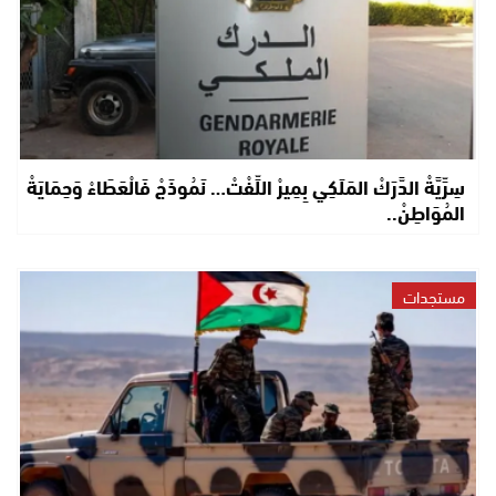
سِرِّيَّةْ الدَّرَكْ المَلَكِي بِمِيرْ اللِّفْتْ… نَمُوذَجْ فَالْعَطَاءْ وَحِمَايَةْ
المُوَاطِنْ..
مستجدات