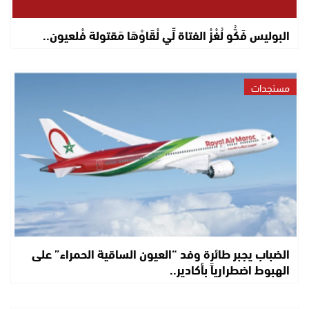
البوليس فَكُّو لُغْزْ الفتاة لِّي لْقَاوْهَا مَقتولة فْلعيون..
مستجدات
الضباب يجبر طائرة وفد “العيون الساقية الحمراء” على
الهبوط اضطرارياً بأكادير..