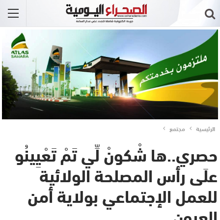
الرئيسية
مجتمع
حصري..ها شْكونْ لِّي تَمْ تَعْيِينُو
علَى رأس المصلحة الولائية
للعمل الإجتماعي بولاية أمن
العيون..