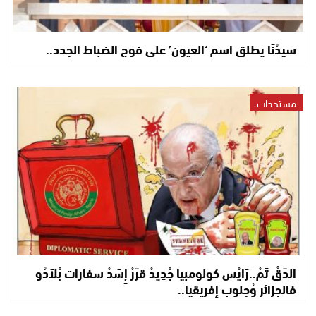
سِيدْنَا يطلق اسم ‘العيون’ على فوج الضباط الجدد..
مستجدات
الدَّقْ تَمْ..رَايْس كولومبيا جْدِيدْ قرَّرْ إِسَدْ سفارات بْلاَدُو
فالجزائر وُجنوب إفريقيا..