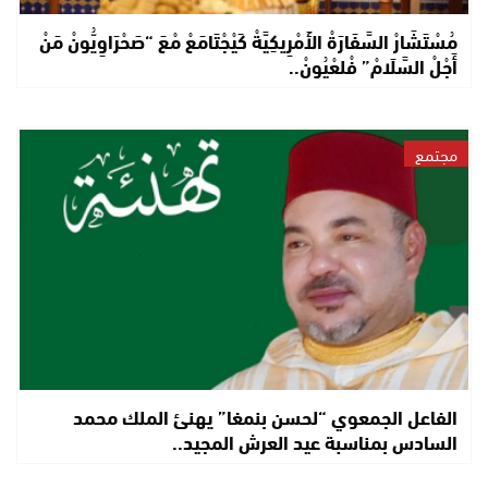
مُسْتَشَارْ السَّفَارَةْ الأَمْرِيكِيَّةْ كَيْجْتَامَعْ مْعَ “صَحْرَاوِيُّونْ مَنْ
أَجْلْ السَّلَامْ” فْلعْيُونْ..
مجتمع
الفاعل الجمعوي “لحسن بنمغا” يهنئ الملك محمد
السادس بمناسبة عيد العرش المجيد..