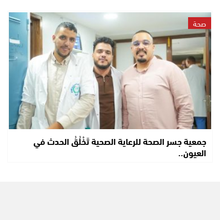
صحة
جمعية جسر الصحة للرعاية الصحية تَخْلُقُ الحدث في
العيون..