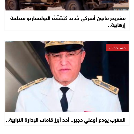
مشروع قانون أميركي جْديد كَيْصَنَّفْ البوليساريو منظمة
إرهابية..
مستجدات
المغرب يودع أوعلي حجير.. أحد أبرز قامات الإدارة الترابية..