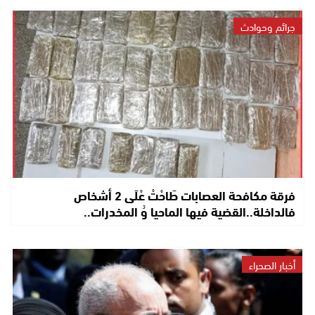
جرائم وحوادث
فرقة مكافحة العصابات طَاحْتْ عْلَى 2 أشخاص
فالداخلة..القضية فيها الماحيا وُ المخدرات..
أخبار الصحراء