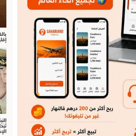
بال
إقل
النش
تْبَ
الإش