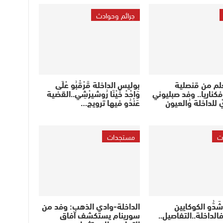
جرائم وحوادث
لم من قنصلية
بوليس الداخلة قَرْقْبُو عْلَى
كناريا.. وفد صبليوني
وَاحْدْ خَيْنَا رُوشيرْشِي..القضية
 للداخلة وُالعيون
عَنْدُو فيها ترويج…
ت
مستجدات
B)) شَدُّو الكوكايين
الداخلة-وادي الذهب: وفد من
الداخلة..التفاصيل..
سورينام يستكشف آفاق