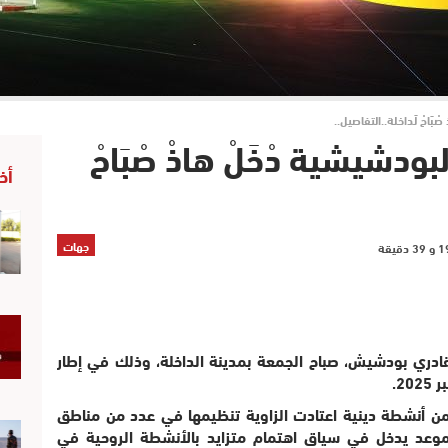
ْبَاحْ لَداخلة..التفاصيل..
ودشيشية دْخَلْ هاذْ صْبَاحْ
أخ
جهات
لقادري بودشيش، صباح الجمعة بمدينة الداخلة، وذلك في إطار
 ضمن أنشطة دينية اعتادت الزاوية تنظيمها في عدد من مناطق
الموعد يدخل في سياق اهتمام متزايد بالأنشطة الروحية في