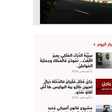
بار اليوم
سِرِّيَّةْ الدَّرَكْ المَلَكِي بِمِيرْ
اللِّفْتْ… نَمُوذَجْ فَالْعَطَاءْ وَحِمَايَةْ
المُوَاطِنْ..
5 أغسطس 2026
جَايْ فْكَارْ..فَلْبَراجْ فالدَّخْلَة دْيالْ
لعيون طَارُو بيهْ البوليس..هَا أشْ
لْقَاوْ عَنْدُو..
4 أغسطس 2026
مشروع قانون أميركي جْديد