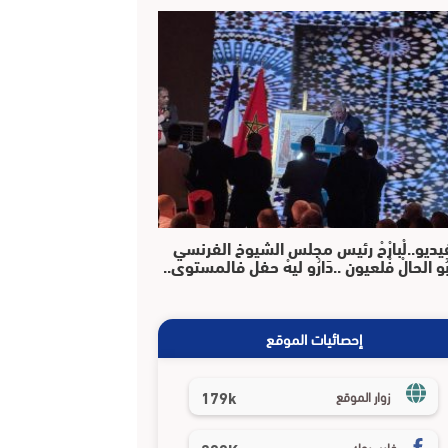
يديو..لْبارْحْ رئيس مجلس الشيوخ الفرنسي
بُو الحالْ فْلعيون ..دَارُو ليهْ حفل فالمستوى..
إحصائيات الموقع
179k
زوار الموقع
فايسبوك