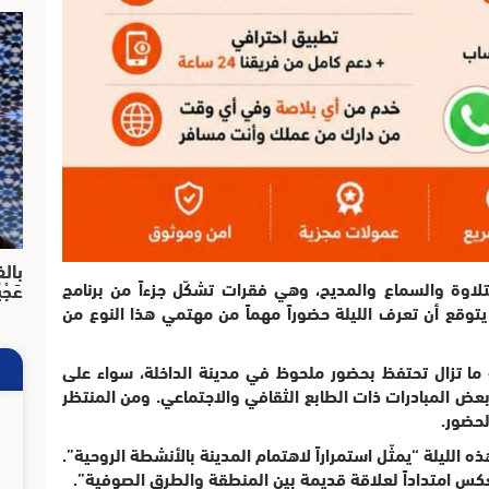
بالف
عَجْ
تلاوة والسماع والمديح، وهي فقرات تشكّل جزءاً من برنامج
يتوقع أن تعرف الليلة حضوراً مهماً من مهتمي هذا النوع من
 ما تزال تحتفظ بحضور ملحوظ في مدينة الداخلة، سواء على
ض المبادرات ذات الطابع الثقافي والاجتماعي. ومن المنتظر
لحضور.
ه الليلة “يمثّل استمراراً لاهتمام المدينة بالأنشطة الروحية”.
“تعكس امتداداً لعلاقة قديمة بين المنطقة والطرق الصوفية”.