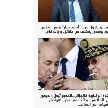
فيديو…لأول مرة..”أحمد خيار” رئيس مجلس
يم بوجدور يكشف عن حقائق و بالأرقام..
رة الإخبارية فالجزائر…المذيع تْبَدَّلْ..الديكور
دَّلْ..الملابس تْبدْلاَتْ مع بعض الفواصل
هارية عن الجزائر…