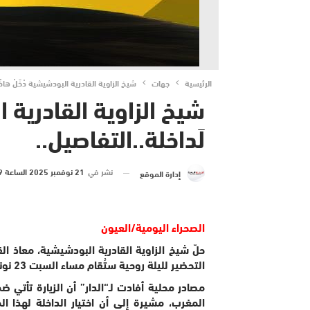
الرئيسية
جهات
شيخ الزاوية القادرية البودشيشية دْخَلْ هاذْ ص
شيخ الزاوية القادرية الب
لَداخلة..التفاصيل..
نشر في
21 نوفمبر 2025 الساعة 19 و 39 دقيقة
إدارة الموقع
الصحراء اليومية/العيون
حلّ شيخ الزاوية القادرية البودشيشية، معاذ ا
التحضير لليلة روحية ستُقام مساء السبت 23 نونبر 2025.
مصادر محلية أفادت لـ“الدار” أن الزيارة تأتي
المغرب، مشيرة إلى أن اختيار الداخلة لهذا 