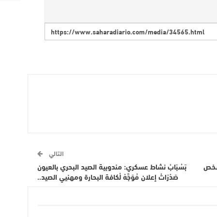
التالي
بوليس كليميم طَاحُو عْلَى 17 شخص
بَسْبَابْ نشاط عسكري: مندوبية الصيد البحري بالعيون
صَدْرَاتْ إعلان مُوَجَّهْ لْكافة البحارة ومهنيي الصيد..