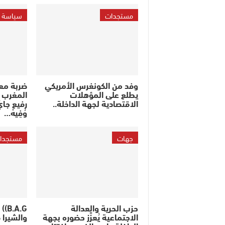
مستجدات
سياسة
وفد من الكونغرس الأمريكي
ضربة مع
يطلع على المؤهلات
المغرب ف
الاقتصادية لجهة الداخلة..
رفيع جايْ
وُفِيهْ…
جهات
مستجدا
حزب الحرية والعدالة
.A.G
الاجتماعية يُعزِّز حضوره بجهة
والشيرا ف