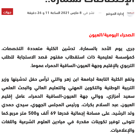
جهات
نشر في
8 مارس 2021 الساعة 11 و 26 دقيقة
إدارة الموقع
الصحراء اليومية/العيون
جرى يوم الأحد بالسمارة، تدشين الكلية متعددة التخصصات،
كمؤسسة تعليمية ذات استقطاب مفتوح قصد الاستجابة للطلب
التربوي بالإقليم وجهة العيون-الساقية الحمراء عموما.
وتقع الكلية التابعة لجامعة ابن زهر والتي ترأس حفل تدشينها وزير
التربية الوطنية والتكوين المهني والتعليم العالي والبحث العلمي
سعيد أمزازي، ووالي جهة العيون-الساقية الحمراء، عامل إقليم
العيون، عبد السلام بكرات، ورئيس المجلس الجهوي، سيدي حمدي
ولد الرشيد، على مساحة إجمالية قدرها 69 ألف و500 متر مربع.كما
تتوخى توفير تكوينات مقدرة في ميادين العلوم الشرعية واللغات
والإعلاميات.