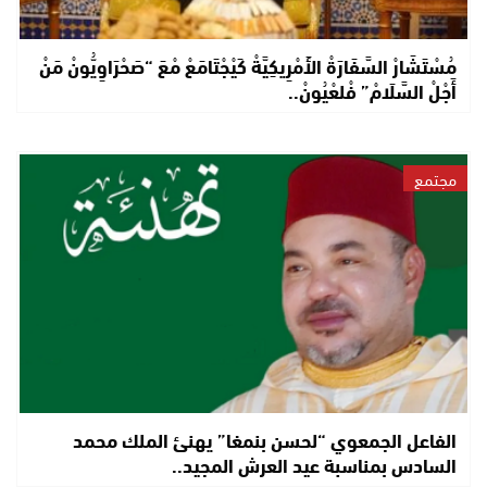
مُسْتَشَارْ السَّفَارَةْ الأَمْرِيكِيَّةْ كَيْجْتَامَعْ مْعَ “صَحْرَاوِيُّونْ مَنْ
أَجْلْ السَّلَامْ” فْلعْيُونْ..
مجتمع
الفاعل الجمعوي “لحسن بنمغا” يهنئ الملك محمد
السادس بمناسبة عيد العرش المجيد..