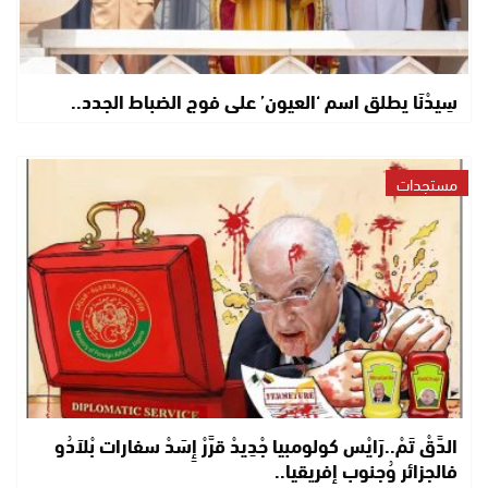
سِيدْنَا يطلق اسم ‘العيون’ على فوج الضباط الجدد..
مستجدات
الدَّقْ تَمْ..رَايْس كولومبيا جْدِيدْ قرَّرْ إِسَدْ سفارات بْلاَدُو
فالجزائر وُجنوب إفريقيا..