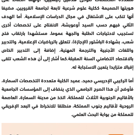
هويتها الصميمة ككلية علوم شرعية تابعة لجامعة القرويين، مضيفا
أنها تنكب على الاشتغال في مجال الدراسات الإسلامية. أما الهدف
الثاني فيهم حسب السيد أوعويشة، الانفتاح على تخصصات أخرى
تستجيب لاحتياجات الطلبة والجهة عموما، مستشهدا بارتقاب فتح
شعب، بشهادة الباشلور (الإجازة)، تتعلق بالرياضيات الإعلامية، والتدبير
واللغات الأجنبية والترجمة المهنية، إضافة إلى التدبير الخاص
بالاقتصاد التضامني السنة المقبلة.كما أشار إلى أن هذه الشعب تلقى
إقبالا متزايدا يتعين الاستجابة له.
أما الركيبي الإدريسي حميد، عميد الكلية متعددة التخصصات السمارة،
فأوضح أن هذا الصرح الجامعي الذي ينضاف إلى المؤسسات الجامعية
بالأقاليم الجنوبية الثلاث للمملكة، اتخذ من مدينة السمارة، العاصمة
الروحية لأقاليم جنوب المملكة، منطلقا للانخراط في البعد الإفريقي
للمملكة من بوابة البحث العلمي.