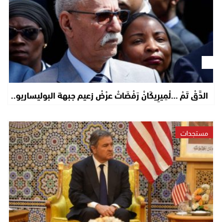
الدَّقْ تَمْ …لْمِيرِيكَانْ رَفْضَاتْ عرْضْ زعيم جبهة البوليساريو..
مستجدات