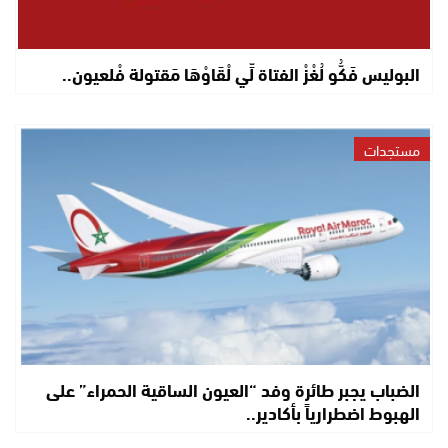
البوليس فَكُّو لُغْزْ الفتاة لِّي لْقَاوْهَا مَقتولة فْلعيون..
مستجدات
الضباب يجبر طائرة وفد “العيون الساقية الحمراء” على
الهبوط اضطرارياً بأكادير..