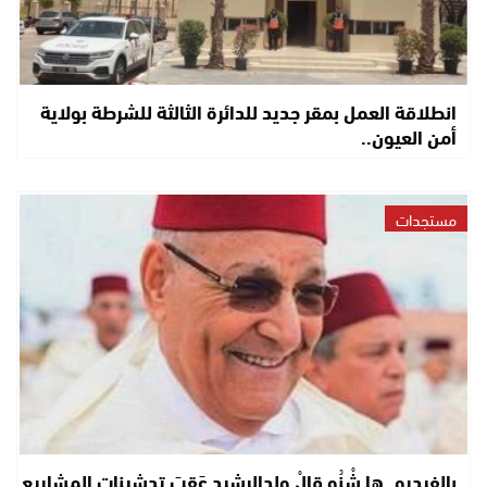
انطلاقة العمل بمقر جديد للدائرة الثالثة للشرطة بولاية
أمن العيون..
مستجدات
بالفيديو..ها شْنُو قالْ ولدالرشيد عَقِبَ تدشينات المشاريع