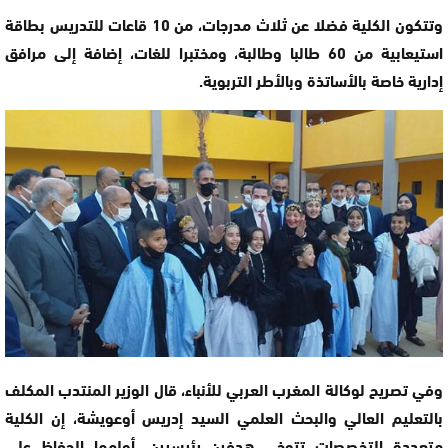
وتتكون الكلية فضلا عن ثلاث مدرجات، من 10 قاعات للتدريس بطاقة
استيعابية من 60 طالبا وطالبة، ومختبرا للغات، إضافة إلى مرافق
إدارية خاصة بالأساتذة وبالأطر التربوية.
وفي تصريح لوكالة المغرب العربي للأنباء، قال الوزير المنتدب المكلف
بالتعليم العالي والبحث العلمي السيد إدريس أوعويشة، إن الكلية
متعددة التخصصات تتوخى هدفين رئيسيين، أولهما الحفاظ على