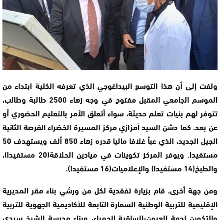
ولفت إلى أن هذا التوسع البيداغوجي الذي تعرفه الكلية ابتداء من
الموسم الجامعي المقبل مفتوح في وجه زهاء 2500 طالبة وطالب،
تتوفر لهم بنيات تعلم حديثة، سواء أتعلق الأمر بالتعليم الحضوري أو
عن بعد. كما دشن السيد أمزازي مركز المسيرة الخضراء الفرصة الثانية
الجيل الجديد، الذي عبأ غلافا ماليا قدره زهاء 850 ألف ويستهدف 50
مستفيدا. ويوفر المركز تكوينات في ميادين الحلاقة(20 مستفيدا)،
والطبخ(14 مستفيدا) والإعلاميات(16 مستفيدا).
ومن جهة أخرى، قام بزيارة تفقدية لكل من ورشي بناء مقر المديرية
الإقليمية للتربية الوطنية السمارة التابعة للأكاديمية الجهوية للتربية
والتكوين لجهة العيون-الساقية الحمراء، وبناء مدرسة الشيخ سيدي