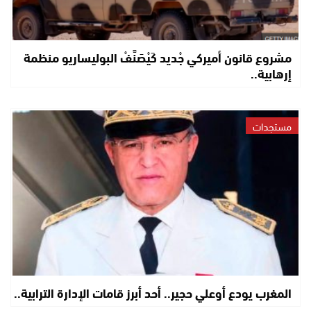
مشروع قانون أميركي جْديد كَيْصَنَّفْ البوليساريو منظمة
إرهابية..
مستجدات
المغرب يودع أوعلي حجير.. أحد أبرز قامات الإدارة الترابية..