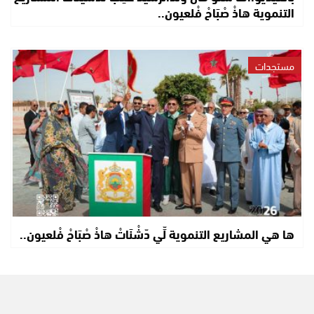
التنموية هاذْ صْبَاحْ فْلعيون..
مستجدات
ها هي المشاريع التنموية لِّي دّشْنَاتْ هاذْ صْبَاحْ فْلعيون..