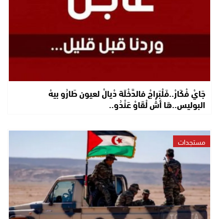
جَايْ فْكَارْ..فَلْبَراجْ فالدَّخْلَة دْيالْ لعيون طَارُو بيهْ
البوليس..هَا أشْ لْقَاوْ عَنْدُو..
مستجدات