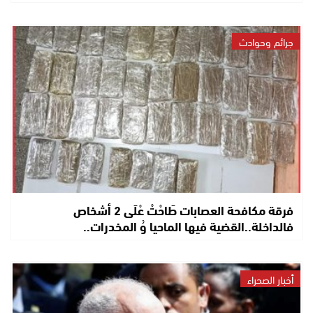
جرائم وحوادث
فرقة مكافحة العصابات طَاحْتْ عْلَى 2 أشخاص
فالداخلة..القضية فيها الماحيا وُ المخدرات..
أخبار الصحراء