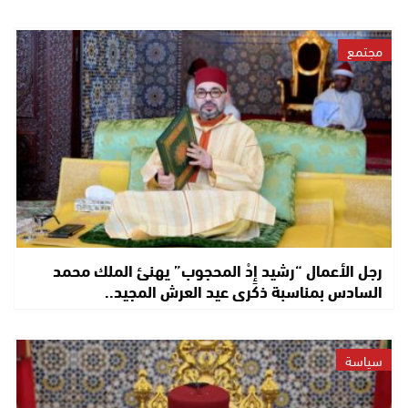
مجتمع
رجل الأعمال “رشيد إِدْ المحجوب” يهنئ الملك محمد
السادس بمناسبة ذكرى عيد العرش المجيد..
سياسة