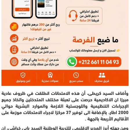
وأضاف السيد كريطى، أن هذه الامتحانات انطلقت في ظروف عادية
مبرزا ان الاكاديمية حرصت على تعبئة مختلف المتدخلين واتخاذ جميع
الإجراءات التنظيمية واللوجستية اللازمة والموارد البشرية حوالي
2000 اطار، بالإضافة الى توفير 37 مركزا لاجراء الامتحانات موزعة على
الأقاليم الأربعة بالجهة .
ومن جهته أبرز المدير الإقليمي للتربية الوطنية السيد بابي خراشي، ان