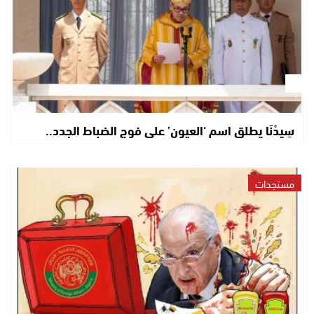
سِيدْنَا يطلق اسم ‘العيون’ على فوج الضباط الجدد..
مستجدات