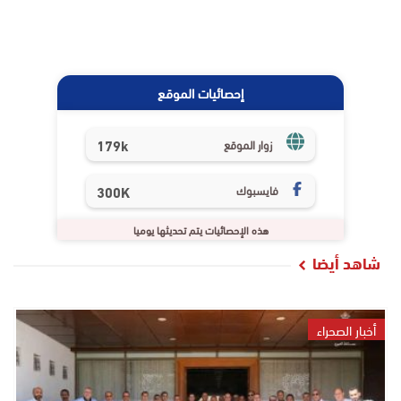
إحصائيات الموقع
179k
زوار الموقع
فايسبوك
300K
هذه الإحصائيات يتم تحديثها يوميا
شاهد أيضا
أخبار الصحراء