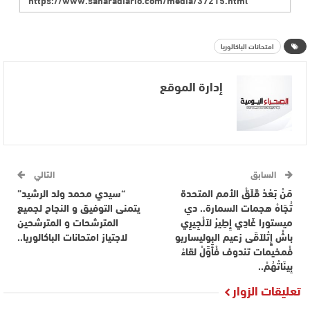
امتحانات الباكالوريا
إدارة الموقع
السابق
التالي
مَنْ بَعْدْ قَلَقْ الأمم المتحدة
“سيدي محمد ولد الرشيد”
تُجَاهْ هجمات السمارة.. دي
يتمنى التوفيق و النجاح لجميع
ميستورا غَادِي إِطِيرْ لاَلْجِيرِي
المترشحات و المترشحين
باشْ إٍتْلاَقَى زعيم البوليساريو
لاجتياز امتحانات الباكالوريا..
فْمخيمات تندوف فْأَوَّلْ لقاءْ
بِينَاتْهُمْ..
تعليقات الزوار