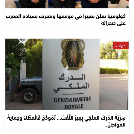
كولومبيا تعلن تغييرا في موقفها وتعترف بسيادة المغرب
على صحرائه
جهات
سِرِّيَّةْ الدَّرَكْ المَلَكِي بِمِيرْ اللِّفْتْ… نَمُوذَجْ فَالْعَطَاءْ وَحِمَايَةْ
المُوَاطِنْ..