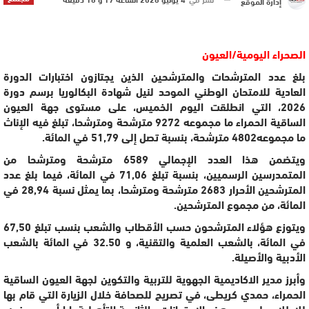
إدارة الموقع
الصحراء اليومية/العيون
بلغ عدد المترشحات والمترشحين الذين يجتازون اختبارات الدورة
العادية للامتحان الوطني الموحد لنيل شهادة البكالوريا برسم دورة
2026، التي انطلقت اليوم الخميس، على مستوى جهة العيون
الساقية الحمراء ما مجموعه 9272 مترشحة ومترشحا، تبلغ فيه الإناث
ما مجموعه4802 مترشحة، بنسبة تصل إلى 51,79 في المائة.
ويتضمن هذا العدد الإجمالي 6589 مترشحة ومترشحا من
المتمدرسين الرسميين، بنسبة تبلغ 71,06 في المائة، فيما بلغ عدد
المترشحين الأحرار 2683 مترشحة ومترشحا، بما يمثل نسبة 28,94 في
المائة، من مجموع المترشحين.
ويتوزع هؤلاء المترشحون حسب الأقطاب والشعب بنسب تبلغ 67,50
في المائة، بالشعب العلمية والتقنية، و 32.50 في المائة بالشعب
الأدبية والأصيلة.
وأبرز مدير الاكاديمية الجهوية للتربية والتكوين لجهة العيون الساقية
الحمراء، حمدي كريطى، في تصريح للصحافة خلال الزيارة التي قام بها
للاطلاع على سير هذه الامتحانات، بالثانوية التأهيلية بابا أحمد يحضيه،