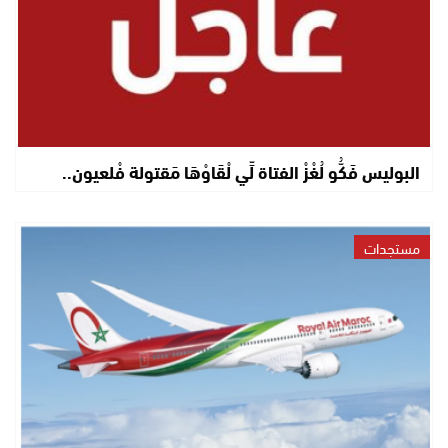
البوليس فَكُّو لُغْزْ الفتاة لِّي لْقَاوْهَا مَقتولة فْلعيون..
مستجدات