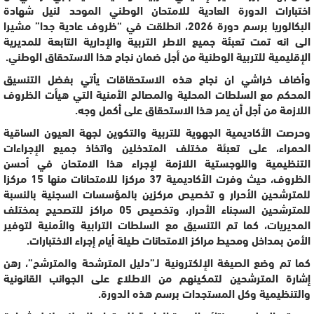
اختبارات الدورة العادية للامتحان الوطني الموحد لنيل شهادة
البكالوريا برسم دورة 2026، انطلقت في “ظروف عادية جدا” مشيرا
الى انه تمت تعبئة جميع الاطر التربية والإدارية التابعة للمديرية
الإقليمية للتربية الوطنية من أجل ضمان نجاح هذا الاستحقاق الوطني.
وأضاف خراشي ان نجاح هذه الاستحقاقات يأتي بفضل التنسيق
المحكم مع السلطات المحلية والمصالح الأمنية التي هيأت الظروف
اللازمة من أجل أن يمر هذا الاستحقاق على أكمل وجه.
وحرصت الأكاديمية الجهوية للتربية والتكوين لجهة العيون الساقية
الحمراء، على تعبئة مختلف المتدخلين واتخاذ جميع الإجراءات
التنظيمية واللوجستية اللازمة لإجراء هذا الامتحان في أحسن
الظروف، حيث وفرت الأكاديمية 37 مركزا للامتحانات منها 15 مركزا
للمترشحين الأحرار و تخصيص مركزين بالمؤسسات السجنية بالنسبة
للمترشحين السجناء الأحرار، وتخصيص 05 مراكز للتصحيح بمختلف
المديريات، كما تم التنسيق مع السلطات الترابية والأمنية لتوفير
الأمن بمداخل ومحيط مراكز الامتحانات طيلة أيام إجراء الاختبارات.
كما تم وضع الصيغة الإلكترونية لـ”دليل المترشحة والمترشح”، رهن
إشارة المترشحين لتمكينهم من الاطلاع على الجوانب القانونية
والتنظيمية وكل المستجدات برسم هذه الدورة.