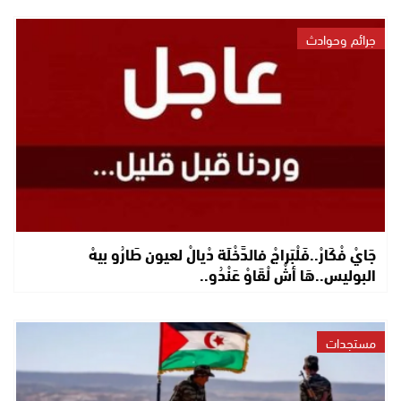
جرائم وحوادث
جَايْ فْكَارْ..فَلْبَراجْ فالدَّخْلَة دْيالْ لعيون طَارُو بيهْ
البوليس..هَا أشْ لْقَاوْ عَنْدُو..
مستجدات