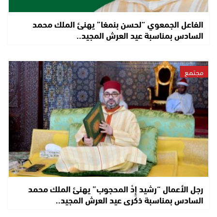
الفاعل الجمعوي “لحسن بنمغا” يهنئ الملك محمد
السادس بمناسبة عيد العرش المجيد..
مجتمع
رجل الأعمال “رشيد إِدْ المحجوب” يهنئ الملك محمد
السادس بمناسبة ذكرى عيد العرش المجيد..