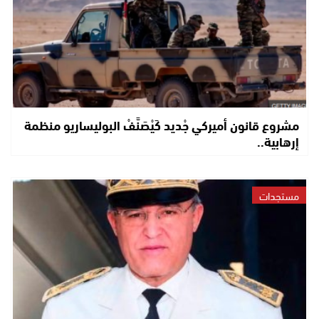
مشروع قانون أميركي جْديد كَيْصَنَّفْ البوليساريو منظمة
إرهابية..
مستجدات