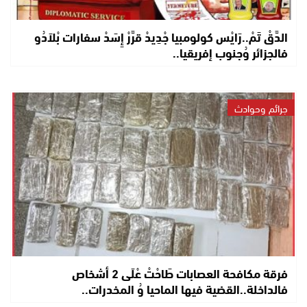
الدَّقْ تَمْ..رَايْس كولومبيا جْدِيدْ قرَّرْ إِسَدْ سفارات بْلاَدُو
فالجزائر وُجنوب إفريقيا..
جرائم وحوادث
فرقة مكافحة العصابات طَاحْتْ عْلَى 2 أشخاص
فالداخلة..القضية فيها الماحيا وُ المخدرات..