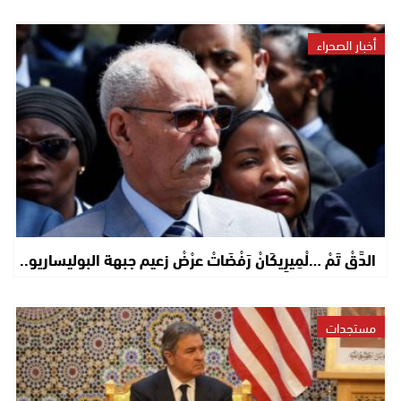
أخبار الصحراء
الدَّقْ تَمْ …لْمِيرِيكَانْ رَفْضَاتْ عرْضْ زعيم جبهة البوليساريو..
مستجدات