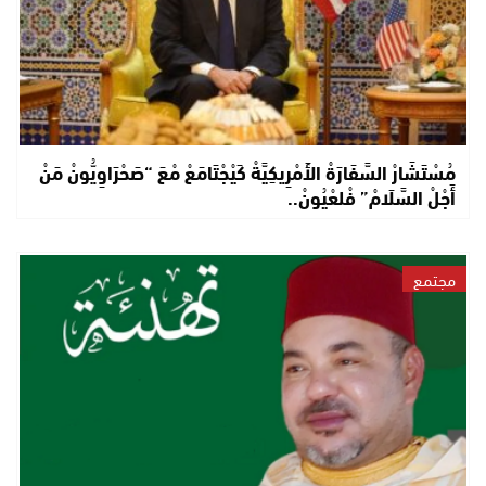
مُسْتَشَارْ السَّفَارَةْ الأَمْرِيكِيَّةْ كَيْجْتَامَعْ مْعَ “صَحْرَاوِيُّونْ مَنْ
أَجْلْ السَّلَامْ” فْلعْيُونْ..
مجتمع