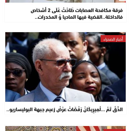
فرقة مكافحة العصابات طَاحْتْ عْلَى 2 أشخاص
فالداخلة..القضية فيها الماحيا وُ المخدرات..
أخبار الصحراء
الدَّقْ تَمْ …لْمِيرِيكَانْ رَفْضَاتْ عرْضْ زعيم جبهة البوليساريو..