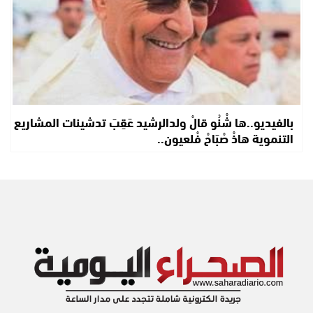
بالفيديو..ها شْنُو قالْ ولدالرشيد عَقِبَ تدشينات المشاريع
التنموية هاذْ صْبَاحْ فْلعيون..