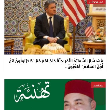
مستجدات
مُسْتَشَارْ السَّفَارَةْ الأَمْرِيكِيَّةْ كَيْجْتَامَعْ مْعَ “صَحْرَاوِيُّونْ مَنْ
أَجْلْ السَّلَامْ” فْلعْيُونْ..
مجتمع