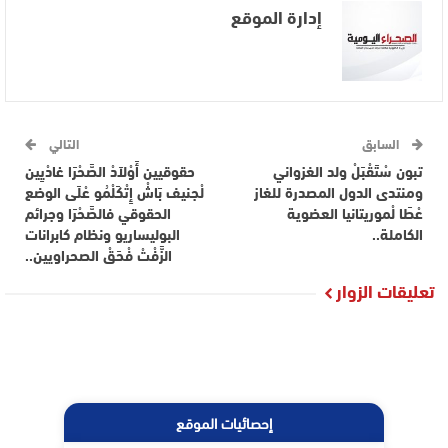
إدارة الموقع
السابق
التالي
تبون سْتَقْبَلْ ولد الغزواني
حقوقيين أَوْلاَدْ الصَّحْرَا غادْيِين
ومنتدى الدول المصدرة للغاز
لْجنيف بَاشْ إِتْكَلْمُو عْلَى الوضع
عْطَا لْموريتانيا العضوية
الحقوقي فالصَّحْرَا وجرائم
الكاملة..
البوليساريو ونظام كابرانات
الزَّفْتْ فْحَقْ الصحراويين..
تعليقات الزوار
إحصائيات الموقع