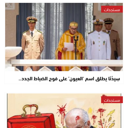
مستجدات
سِيدْنَا يطلق اسم ‘العيون’ على فوج الضباط الجدد..
مستجدات