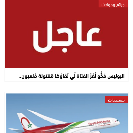
جرائم وحوادث
البوليس فَكُّو لُغْزْ الفتاة لِّي لْقَاوْهَا مَقتولة فْلعيون..
مستجدات