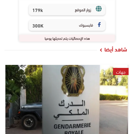
179k
زوار الموقع
فايسبوك
300K
هذه الإحصائيات يتم تحديثها يوميا
شاهد أيضا
جهات