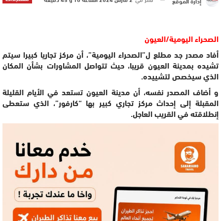
إدارة الموقع
الصحراء اليومية/العيون
أفاد مصدر جد مطلع ل”الصحراء اليومية”، أن مركز تجاريا كبيرا سيتم
تشيده بمدينة العيون قريبا، حيث تتواصل المشاورات بشأن المكان
الذي سيخصص لتشييده.
و أضاف المصدر نفسه، أن مدينة العيون تستعد في الأيام القليلة
المقبلة إلى إحداث مركز تجاري كبير بها “كارفور”، الذي ستعطى
إنطلاقته في القريب العاجل.