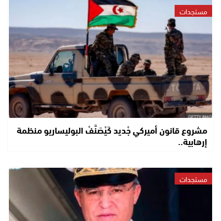
مستجدات
مشروع قانون أميركي جْديد كَيْصَنَّفْ البوليساريو منظمة
إرهابية..
مستجدات