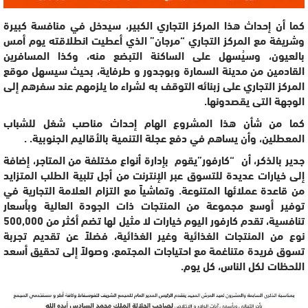
كما أن إحداث هذا المركز التجاري الكبير، سيدخل في منافسة كبيرة
وشريفة مع المركز التجاري “مرجان” الذي أعطيت انطلاقته يوم أمس
بالعيون، وسيُسهل على الساكنة التبضع منه، وكذا المسافرين
القادمين من مدينة السمارة وبوجدور و طرفاية، بحيث سيسهل موقع
المركز التجاري على زبنائه التوقف به لشراء ما يلزمهم عند سفرهم إلى
الوجهة التى يقصدونها.
كما من شأن هذا المشروع الهام إحداث مناصب شغل للشباب
المعطلين، وأن يساهم في دفع عجلة التنمية بالأقاليم الجنوبية. .
جدير بالذكر، أن “كارفور”يقوم بإدارة أنواع مختلفة من المتاجر، إضافة
إلى خيارات عديدة للتسوق عبر الإنترنت من أجل تلبية الطلب المتزايد
من قاعدة عملائها المتنوعة. وتماشياً مع التزام العلامة التجارية في
توفير أوسع مجموعة من المنتجات ذات الجودة العالية وبأسعار
تنافسية، تقدم كارفور اليوم خيارات لا مثيل لها تضم أكثر من 500,000
نوع من المنتجات الغذائية وغير الغذائية، فضلاً عن تقديم تجربة
تسوق فريدة متناغمة مع احتياجات المجتمع، وصولاً إلى تحقيق أسعد
اللحظات لكل الناس، كل يوم.