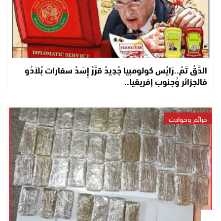
الدَّقْ تَمْ..رَايْس كولومبيا جْدِيدْ قرَّرْ إِسَدْ سفارات بْلاَدُو
فالجزائر وُجنوب إفريقيا..
جرائم وحوادث