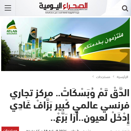
الرئيسية
مستجدات
الدَّقْ تَمْ وُبَسْكَاتْ.. مركز تجاري
فرنسي عالمي كْبير بَزَّافْ غَادِي
إِدْخَلْ لعيون..أَرَا بَرَّعْ..
مستجدات
نشر في
2 مارس 2024 الساعة 18 و 45 دقيقة