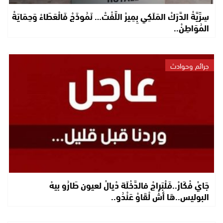
سِرِّيَّةْ الدَّرَكْ المَلَكِي بِمِيرْ اللِّفْتْ… نَمُوذَجْ فَالْعَطَاءْ وَحِمَايَةْ
المُوَاطِنْ..
جرائم وحوادث
جَايْ فْكَارْ..فَلْبَراجْ فالدَّخْلَة دْيالْ لعيون طَارُو بيهْ
البوليس..هَا أشْ لْقَاوْ عَنْدُو..