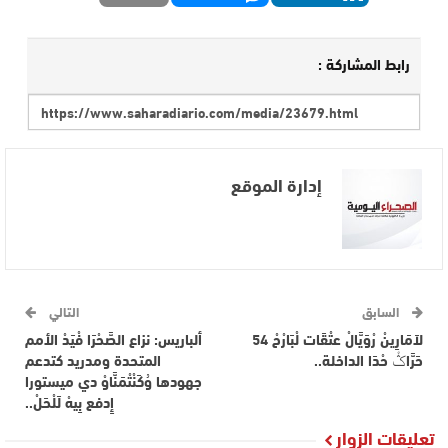
رابط المشاركة :
إدارة الموقع
السابق
التالي
لاَمَارِينْ رْوَيَّالْ عتْقَات لْبَارْحْ 54
ألباريس: نزاع الصَّحْرَا فْيَدْ الأمم
حَرَّاݣْ حْدَا الداخلة..
المتحدة ومدريد كتدعم
جهودها وُكَنْتْمَنَّاوْ دي ميستورا
إِدفع بِيهْ لَلْحَلْ..
تعليقات الزوار