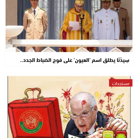
سِيدْنَا يطلق اسم ‘العيون’ على فوج الضباط الجدد..
مستجدات