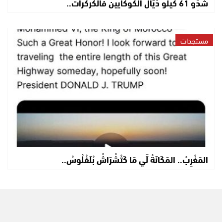
شَدُّو 61 كيلو دْيَالْ الكوكايين فَالكركرات..
مستجدات
المَغْرِبْ.. المَكَانَةْ لِّي مَا كَتْشْرَاشْ بْلَفْلُوسْ..