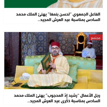
الفاعل الجمعوي “لحسن بنمغا” يهنئ الملك محمد
السادس بمناسبة عيد العرش المجيد..
مجتمع
رجل الأعمال “رشيد إِدْ المحجوب” يهنئ الملك محمد
السادس بمناسبة ذكرى عيد العرش المجيد..