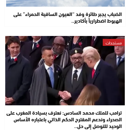
الضباب يجبر طائرة وفد “العيون الساقية الحمراء” على
الهبوط اضطرارياً بأكادير..
مستجدات
ترامب للملك محمد السادس: نعترف بسيادة المغرب على
الصحراء وندعم المقترح الحكم الذاتي باعتباره الأساس
الوحيد للتوصل إلى حل..