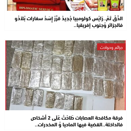
الدَّقْ تَمْ..رَايْس كولومبيا جْدِيدْ قرَّرْ إِسَدْ سفارات بْلاَدُو
فالجزائر وُجنوب إفريقيا..
جرائم وحوادث
فرقة مكافحة العصابات طَاحْتْ عْلَى 2 أشخاص
فالداخلة..القضية فيها الماحيا وُ المخدرات..