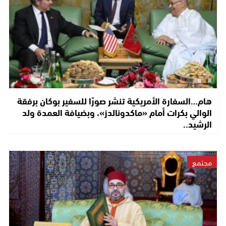
هام…السفارة الأمريكية تنشر صورًا للسفير بوكان برفقة
الوالي بكرات أمام «ماكدونالدز»، وبضيافة العمدة ولد
الرشيد..
مجتمع