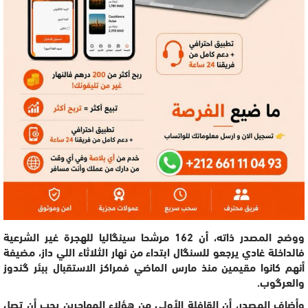
ووضح المصدر ذاته، أن 162 مرشحا سينگاليا للهجرة غير الشرعية
فالداخلة غادي يرجعو للسنگال ابتداء من نهار الثلاثاء اللي داز، مضيفة
أنهم كانوا مقيمين منذ مارس الماضي فمراكز الاستقبال ببئر گندوز
والعرگوب.
وأضاف المصدر، أن القافلة الأولى من هؤلاء المهاجرين يجب أن تصل