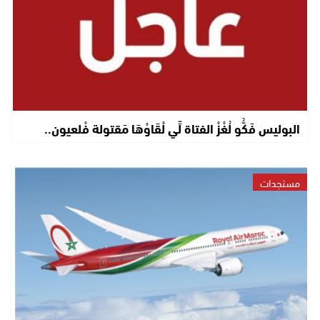
البوليس فَكُّو لُغْزْ الفتاة لِّي لْقَاوْهَا مَقتولة فْلعيون..
مستجدات