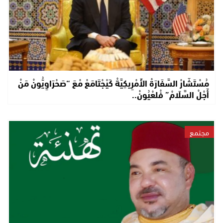
مُسْتَشَارْ السَّفَارَةْ الأَمْرِيكِيَّةْ كَيْجْتَامَعْ مْعَ “صَحْرَاوِيُّونْ مَنْ
أَجْلْ السَّلَامْ” فْلعْيُونْ..
مجتمع