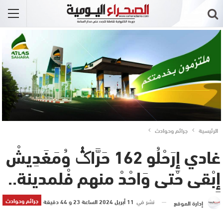
الرئيسية
جرائم وحوادث
غادي إِرَحْلُو 162 حَرَّاݣْ وُمَغَدِيشْ
إِبْقى حْتى وَاحْدْ منهم فْلمدينة..
جرائم وحوادث
نشر في
11 أبريل 2024 الساعة 23 و 44 دقيقة
إدارة الموقع