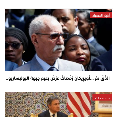
أخبار الصحراء
الدَّقْ تَمْ …لْمِيرِيكَانْ رَفْضَاتْ عرْضْ زعيم جبهة البوليساريو..
مستجدات