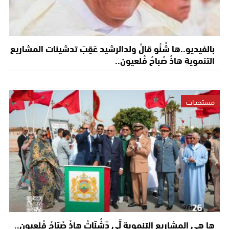
بالفيديو..ها شْنُو قالْ ولدالرشيد عَقِبَ تدشينات المشاريع
التنموية هاذْ صْبَاحْ فْلعيون..
مستجدات
ها هي المشاريع التنموية لِّي دّشْنَاتْ هاذْ صْبَاحْ فْلعيون..