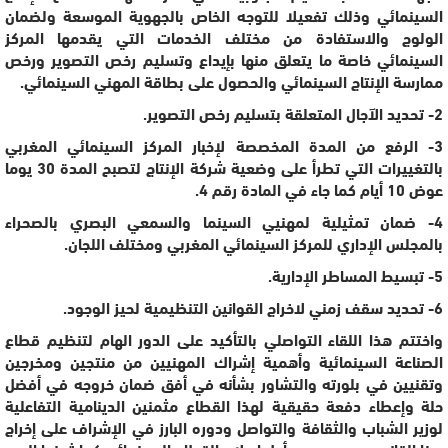
السينمائي وذلك تفعيلا للتوجه الخاص بالجهوية الموسعة ولضمان
الولوج والاستفادة من مختلف الخدمات التي يقدمها المركز
السينمائي خاصة ما يتعلق منها بإيداع وتسليم رخص التصوير ورخص
ممارسة الإنتاج السينمائي والحصول على بطاقة المهني السينمائي.
2- تحديد الآجال المتعلقة بتسليم رخص التصوير.
3- الرفع من المدة المخصصة لإخبار المركز السينمائي المغربي
بالتغييرات التي تطرأ على وضعية شركة الإنتاج لتصبح المدة 30 يوما
عوض 10 أيام كما جاء في المادة رقم 4.
4- ضمان تمثيلية لمهنيي السينما والسمعي البصري بالصحراء
بالمجلس الإداري للمركز السينمائي المغربي ومختلف اللجان.
5- تبسيط المساطر الإدارية.
6- تحديد سقف زمني لاخراج القوانين التنظيمية لحيز الوجود.
واختتم هذا اللقاء التواصلي بالتأكيد على الدور الهام لتنظيم قطاع
الصناعة السينمائية وأهمية إشراك المهنيين من منتجين ومخرجين
وتقنيين في بلورته والتشاور بشأنه في أفق ضمان خروجه في أفضل
حلة وإعطاء دفعة حقيقية لهذا القطاع مثمنين الدينامية التفاعلية
لوزير الشباب والثقافة والتواصل ودوره البارز في الإشراف على إخراج