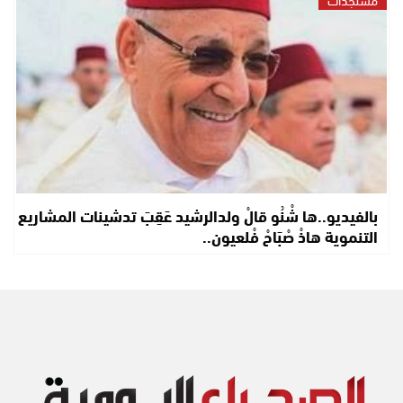
بالفيديو..ها شْنُو قالْ ولدالرشيد عَقِبَ تدشينات المشاريع
التنموية هاذْ صْبَاحْ فْلعيون..