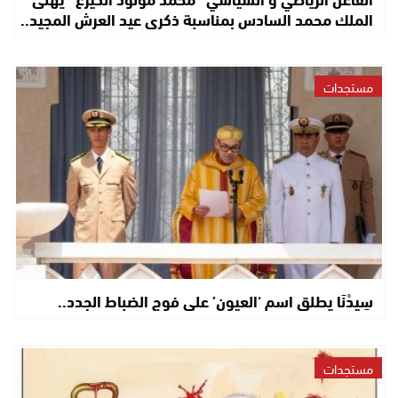
الملك محمد السادس بمناسبة ذكرى عيد العرش المجيد..
مستجدات
سِيدْنَا يطلق اسم ‘العيون’ على فوج الضباط الجدد..
مستجدات