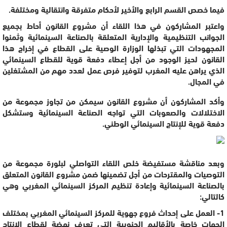
فيما خصص القسم الرابع والأخير لأحكام متفرقة وانتقالية ومختلفة.
واعتبر المشاركون في هذا اللقاء أن مشروع القانون أحاط بجميع
الجوانب التنظيمية والإدارية المتعلقة بالصناعة السينمائية وثمنوا
المجهودات التي تبذلها الوزارة الوصية على القطاع في إخراج هذا
القانون لحيز الوجود من أجل إعطاء دفعة قوية للقطاع السينمائي
الذي يراهن عليه المغرب لتوفير فرص عمل لعدد مهم من المشتغلين
في المجال.
وأكد المشاركون أن مشروع القانون سيمكن من تجاوز مجموعة من
الاختلالات والصعوبات التي تواجه الصناعة السينمائية وستشكل
دفعة قوية للإنتاج السينمائي الوطني.
وبعد مناقشة مستفيضة خلص اللقاء التواصلي لبلورة مجموعة من
التوصيات والمقترحات من أجل تضمينها ضمن مشروع القانون المتعلق
بالصناعة السينمائية وإعادة تنظيم المركز السينمائي المغربي وهي
كالتالي:
1- العمل على إحداث فروع جهوية للمركز السينمائي المغربي بمختلف
الجهات خاصة بالأقاليم الجنوبية التي تعرف نهضة لقطاع الإنتاج