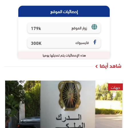
إحصائيات الموقع
179k
زوار الموقع
فايسبوك
300K
هذه الإحصائيات يتم تحديثها يوميا
شاهد أيضا
جهات