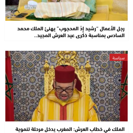
رجل الأعمال “رشيد إِدْ المحجوب” يهنئ الملك محمد
السادس بمناسبة ذكرى عيد العرش المجيد..
سياسة
الملك في خطاب العرش: المغرب يدخل مرحلة تنموية