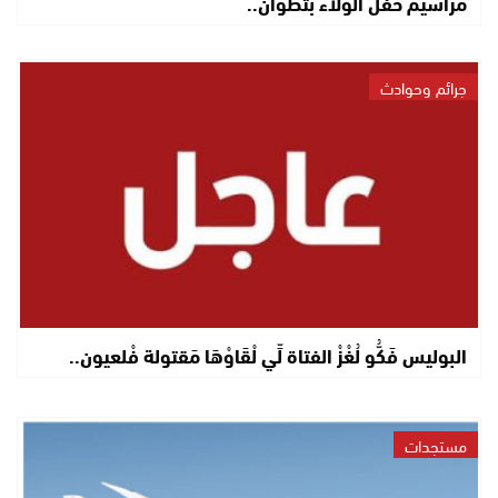
مراسيم حفل الولاء بتطوان..
جرائم وحوادث
البوليس فَكُّو لُغْزْ الفتاة لِّي لْقَاوْهَا مَقتولة فْلعيون..
مستجدات