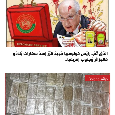
الدَّقْ تَمْ..رَايْس كولومبيا جْدِيدْ قرَّرْ إِسَدْ سفارات بْلاَدُو
فالجزائر وُجنوب إفريقيا..
جرائم وحوادث