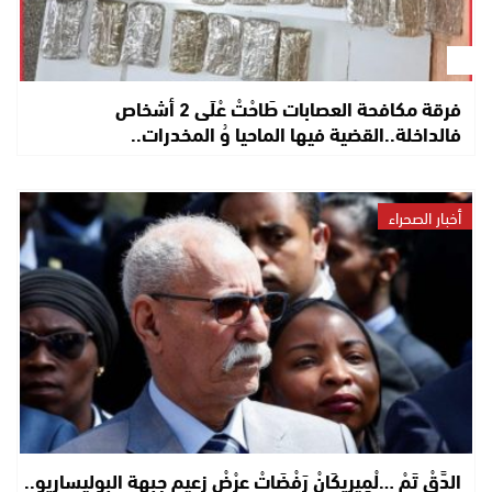
فرقة مكافحة العصابات طَاحْتْ عْلَى 2 أشخاص
فالداخلة..القضية فيها الماحيا وُ المخدرات..
أخبار الصحراء
الدَّقْ تَمْ …لْمِيرِيكَانْ رَفْضَاتْ عرْضْ زعيم جبهة البوليساريو..