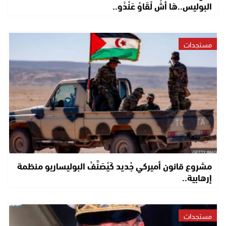
البوليس..هَا أشْ لْقَاوْ عَنْدُو..
مستجدات
مشروع قانون أميركي جْديد كَيْصَنَّفْ البوليساريو منظمة
إرهابية..
مستجدات