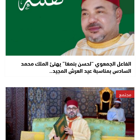
الفاعل الجمعوي “لحسن بنمغا” يهنئ الملك محمد
السادس بمناسبة عيد العرش المجيد..
مجتمع