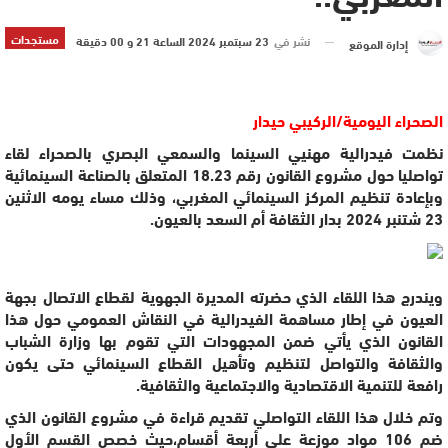
مستجدات
نشر في
23 سبتمبر 2024 الساعة 21 و 00 دقيقة
إدارة الموقع
الصحراء اليومية/الركيبي حيدار
نظمت فيدرالية مهنيي السينما والسمعي البصري بالصحراء لقاء
تواصليا حول مشروع القانون رقم 18.23 المتعلق بالصناعة السينمائية
وبإعادة تنظيم المركز السينمائي المغربي، وذلك مساء يومه الاثنين
23 شتنبر 2024 بدار الثقافة أم السعد بالعيون.
ويندرج هذا اللقاء الذي حضرته المديرة الجهوية لقطاع الاتصال بجهة
العيون في إطار مساهمة الفيدرالية في النقاش العمومي حول هذا
القانون الذي يأتي ضمن المجهودات التي تقوم بها وزارة الشباب
والثقافة والتواصل لتنظيم وتأهيل القطاع السينمائي حتى يكون
رافعة للتنمية الاقتصادية والاجتماعية والثقافية.
وتم خلال هذا اللقاء التواصلي تقديم قراءة في مشروع القانون الذي
ضم 106 مواد موزعة على أربعة أقسام،
حيث خصص القسم الأول