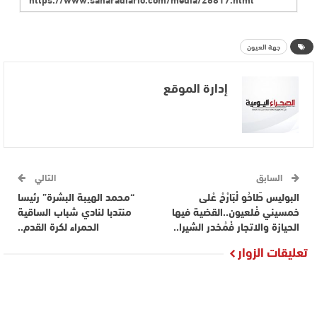
جهة العيون
إدارة الموقع
السابق
التالي
البوليس طَاحُو لْبَارْحْ عْلى
“محمد الهيبة البشرة” رئيسا
خمسيني فْلعيون..القضية فيها
منتدبا لنادي شباب الساقية
الحيازة والاتجار فْمُخدر الشيرا..
الحمراء لكرة القدم..
تعليقات الزوار