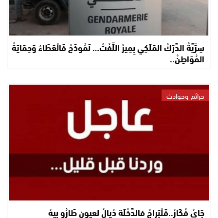
سِرِّيَّةْ الدَّرَكْ المَلَكِي بِمِيرْ اللِّفْتْ… نَمُوذَجْ فَالْعَطَاءْ وَحِمَايَةْ
المُوَاطِنْ..
جرائم وحوادث
جَايْ فْكَارْ..فَلْبَراجْ فالدَّخْلَة دْيالْ لعيون طَارُو بيهْ