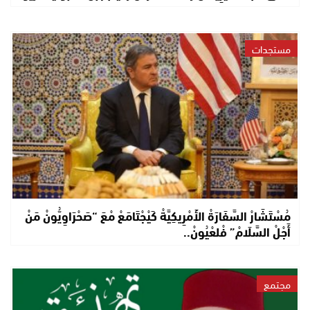
مستجدات
مُسْتَشَارْ السَّفَارَةْ الأَمْرِيكِيَّةْ كَيْجْتَامَعْ مْعَ “صَحْرَاوِيُّونْ مَنْ
أَجْلْ السَّلَامْ” فْلعْيُونْ..
مجتمع