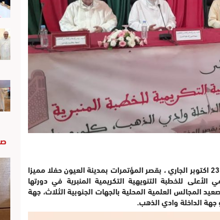
صو
نظم المجلس العلمي الأعلى صباح يوم الاربعاء 23 اكتوبر الجاري ، بقصر المؤتمرات بمدينة العيون حفلا مميزا
مي الأعلى للخطبة التنويهية التكريمية المنبرية في دورتها
رية، و ذلك على صعيد المجالس العلمية المحلية بالجهات الجنوبية الثلاث، جهة
 جهة الداخلة وادي الذهب.