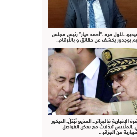
فيديو…لأول مرة..”أحمد خيار” رئيس مجلس
يم بوجدور يكشف عن حقائق و بالأرقام..
رة الإخبارية فالجزائر…المذيع تْبَدَّلْ..الديكور
دَّلْ..الملابس تْبدْلاَتْ مع بعض الفواصل
هارية عن الجزائر…