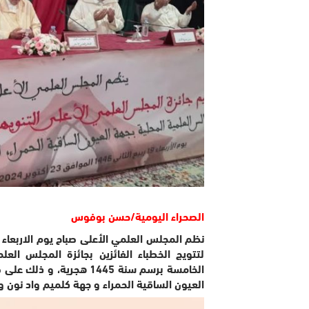
الصحراء اليومية/حسن بوفوس
لتتويج الخطباء الفائزين بجائزة المجلس العل
الخامسة برسم سنة 1445 هج
العيون الساقية الحمراء و جهة كلميم واد نون و