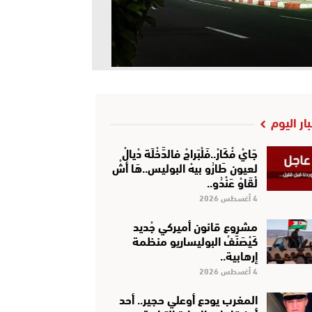
بار اليوم
جَايْ فْكَارْ..فَلْبَراجْ فالدَّخْلَة دْيالْ
لعيون طَارُو بيهْ البوليس..هَا أشْ
لْقَاوْ عَنْدُو..
4 أغسطس 2026
مشروع قانون أميركي جْديد
كَيْصَنَّفْ البوليساريو منظمة
إرهابية..
4 أغسطس 2026
المغرب يودع أوعلي حجير.. أحد