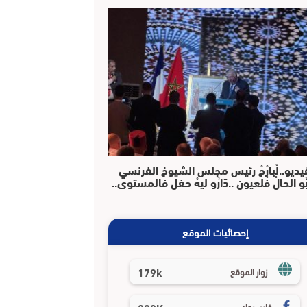
يديو..لْبارْحْ رئيس مجلس الشيوخ الفرنسي
بُو الحالْ فْلعيون ..دَارُو ليهْ حفل فالمستوى..
إحصائيات الموقع
179k
زوار الموقع
فايسبوك