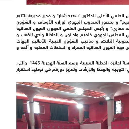
 العلمي الأعلى الدكتور “سعيد شبار” و مدير مديرية التتبع
جيم” و بحضور المندوب الجهوي لوزارة الأوقاف و الشؤون
مد عماري” و رئيس المجلس العلمي الجهوي العيون الساقية
ي المجلس الجهوي كلميم واد نون و الداخلة وادي الذهب و
جنوبية الثلاث، و مناديب الشؤون الدينية للأقاليم الجهات
س جهة العيون الساقية الحمراء و السلطات المحلية و أئمة و
يأتي هذا الحفل في إطار الاحتفاء بالدورة الخامسة لجائزة الخطبة المنبرية برسم السنة الهجرية 1445، والتي
 التوجيه والوعظ والإرشاد، وتعزيز دورهم في توطيد استقرار