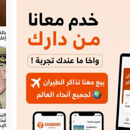
بال
إقل
النش
تْبَ
الإش