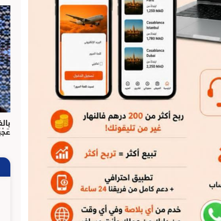
بالف
عَجْ