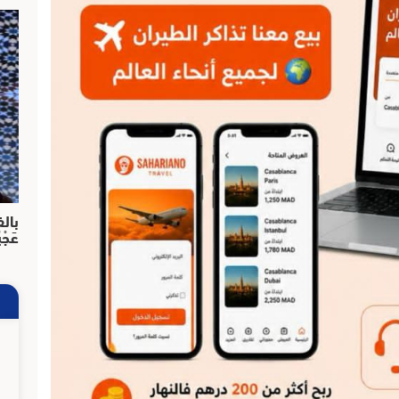
بالف
عَجْ