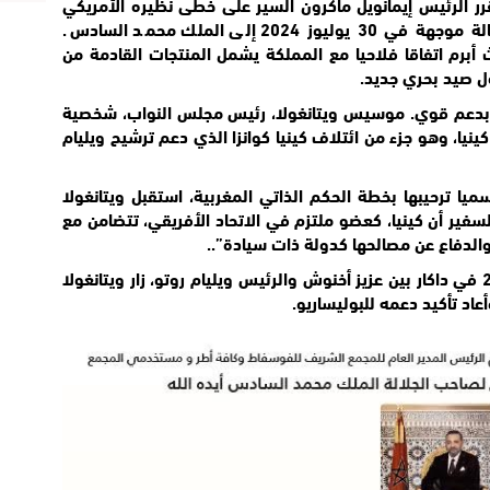
رر الرئيس إيمانويل ماكرون السير على خطى نظيره الأمريكي
دونالد ترامب، معبرا عن هذا الموقف في رسالة موجهة في 30 يوليوز 2024 إلى الملك محمد السادس.
ث أبرم اتفاقا فلاحيا مع المملكة يشمل المنتجات القادمة من
ل صيد بحري جديد.
ئر بدعم قوي. موسيس ويتانغولا، رئيس مجلس النواب، شخصية
ؤثرة في السياسة الكينية وزعيم حزب FORD كينيا، وهو جزء من ائتلاف كينيا كوانزا الذي دعم ترشيح ويليام
ميا ت
رحيبها بخطة الحكم الذاتي المغربية، استقبل ويتانغولا
فير أن كينيا، كعضو ملتزم في الاتحاد الأفريقي، تتضامن مع
لدفاع عن مصالحها كدولة ذات سيادة”..
يذكر أنه بعد اللقاء الذي جرى في 26 يناير 2023 في داكار بين عزيز أخنوش والرئيس ويليام روتو، زار ويتانغولا
عاد تأكيد دعمه للبوليساريو.