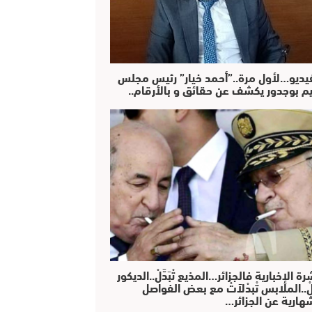
فيديو…لأول مرة..”أحمد خيار” رئيس مجلس
يم بوجدور يكشف عن حقائق و بالأرقام..
رة الإخبارية فالجزائر…المذيع تْبَدَّلْ..الديكور
دَّلْ..الملابس تْبدْلاَتْ مع بعض الفواصل
هارية عن الجزائر…