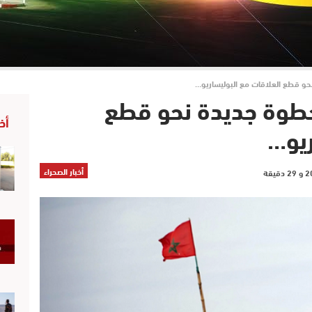
ة نحو قطع العلاقات مع البوليساريو…
طو خطوة جديدة نحو قطع
أخ
ريو…
أخبار الصحراء