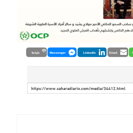
Email
LinkedIn
Messenger
طباعة