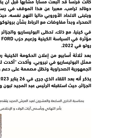
كانت فرنسا قد اتبعت مسارا مشابها قبل أن يق
ويتبنى الاتحاد الأوروبي حاليا النهج نفسه، حي
الصحراء وبدأ مفاوضات مع الرباط بشأن بروتوكو
في كينيا، مع ذلك، تحظى البوليساريو والجزا
م
روتو في 2022.
بعد ثلاثة أسابيع من
إعلان الحكومة الكينية رس
ممثل البوليساريو في نيروبي، وأكدت “أكدت للس
الجمهورية الصحراوية وتظل مصممة على دعم وا
الجزائر، حيث استقبله الرئيس عبد المجيد تبون وأ