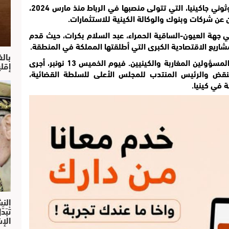
قامت السفيرة الكينية في المغرب، جيسيكا موثوني جاكينيا، التي تتولى منصبها في الرباط منذ مارس 2024،
 عن شركات وبنوك والوكالة الكينية للاستثمارات.
 جهة العيون-الساقية الحمراء، عبد السلام بكرات، حيث قدم
شاريع الاقتصادية الكبرى التي أطلقتها المملكة في المنطقة.
بال
تأتي هذه الزيارة في سياق تزايد اللقاءات بين المسؤولين المغاربة والكينيين. فيوم الخميس 13 نونبر، أجرى
إقل
لنقض والرئيس المنتدب للمجلس الأعلى للسلطة القضائية،
ة في كينيا.
النش
تْبَ
الإش