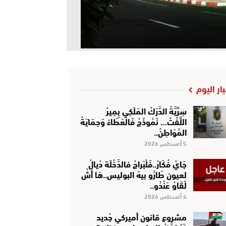
بار اليوم
سِرِّيَّةْ الدَّرَكْ المَلَكِي بِمِيرْ
اللِّفْتْ… نَمُوذَجْ فَالْعَطَاءْ وَحِمَايَةْ
المُوَاطِنْ..
5 أغسطس 2026
جَايْ فْكَارْ..فَلْبَراجْ فالدَّخْلَة دْيالْ
لعيون طَارُو بيهْ البوليس..هَا أشْ
لْقَاوْ عَنْدُو..
4 أغسطس 2026
مشروع قانون أميركي جْديد