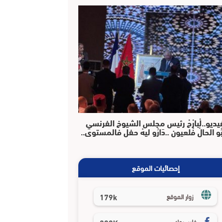
يديو..لْبارْحْ رئيس مجلس الشيوخ الفرنسي
بُو الحالْ فْلعيون ..دَارُو ليهْ حفل فالمستوى..
إحصائيات الموقع
179k
زوار الموقع
فايسبوك