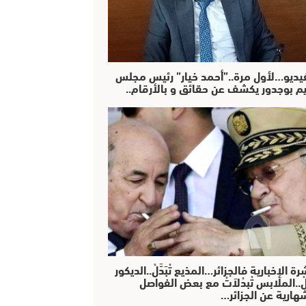
فيديو…لأول مرة..”أحمد خيار” رئيس مجلس
يم بوجدور يكشف عن حقائق و بالأرقام..
رة الإخبارية فالجزائر…المذيع تْبَدَّلْ..الديكور
دَّلْ..الملابس تْبدْلاَتْ مع بعض الفواصل
هارية عن الجزائر…