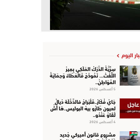
بار اليوم
سِرِّيَّةْ الدَّرَكْ المَلَكِي بِمِيرْ
اللِّفْتْ… نَمُوذَجْ فَالْعَطَاءْ وَحِمَايَةْ
المُوَاطِنْ..
5 أغسطس 2026
جَايْ فْكَارْ..فَلْبَراجْ فالدَّخْلَة دْيالْ
لعيون طَارُو بيهْ البوليس..هَا أشْ
لْقَاوْ عَنْدُو..
4 أغسطس 2026
مشروع قانون أميركي جْديد