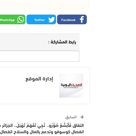
WhatsApp
Twitter
Facebook
رابط المشاركة :
إدارة الموقع
السابق
النفاق فْأبْشَعْ صُوَّرُو.. تْجِي تَفْهَمْ تَهْبَلْ.. الجزائر
انفصال كوسوفو وتدعم بالمال والسلاح انفصال