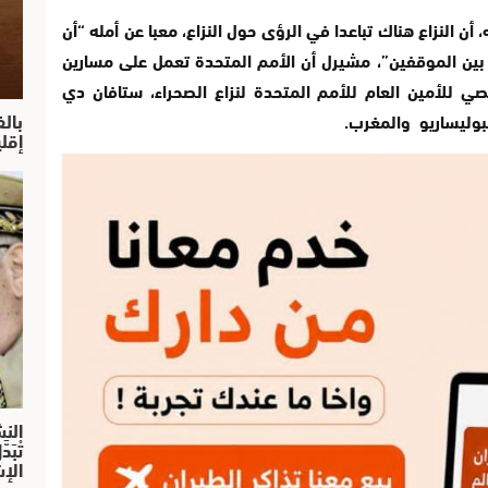
 النزاع هناك تباعدا في الرؤى حول النزاع، معبا عن أمله “أن
ب بين الموقفين”، مشيرل أن الأمم المتحدة تعمل على مسارين
 للأمين العام للأمم المتحدة لنزاع الصحراء، ستافان دي
بال
لبوليساريو والمغرب.
إقل
النش
تْبَ
الإش