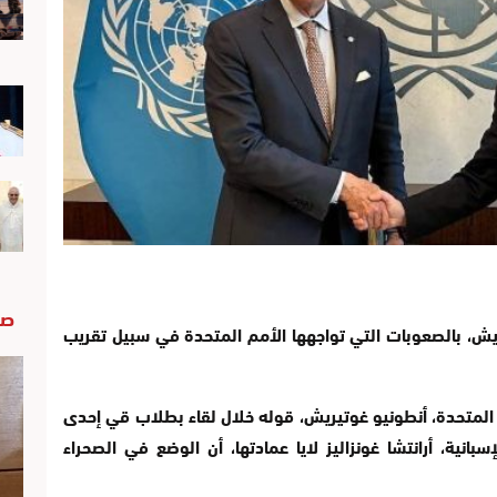
صو
يريش، بالصعوبات التي تواجهها الأمم المتحدة في سبيل تقريب
م المتحدة، أنطونيو غوتيريش، قوله خلال لقاء بطلاب قي إحدى
انية، أرانتشا غونزاليز لايا عمادتها، أن الوضع في الصحراء