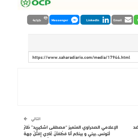
Email
LinkedIn
Messenger
طباعة
التالي
 ضد
الإعلامي الصحراوي المتميز “مصطفى اشكيريد” طَارْ
لْتونس..بيني و بينكم أنا مَطْمَاَنْ غَادِي إِمَثَّلْ جهة