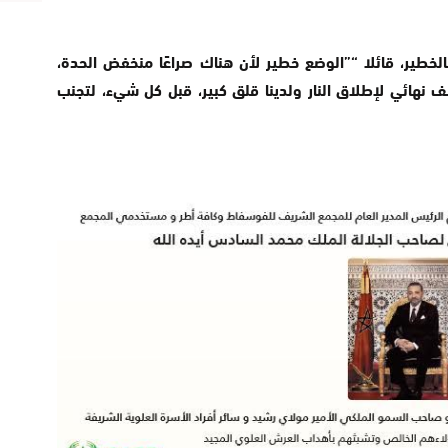
طير، قائلا “”الوضع خطير لأن هناك صراعًا منخفض الحدة،
 نهائي لإطلاق النار ولدينا قلق كبير، قبل كل شيء، لتجنب