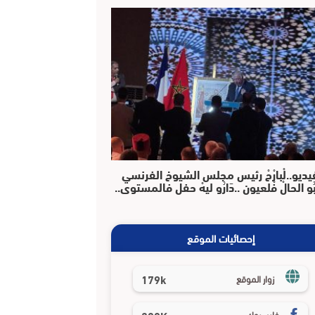
يديو..لْبارْحْ رئيس مجلس الشيوخ الفرنسي
بُو الحالْ فْلعيون ..دَارُو ليهْ حفل فالمستوى..
إحصائيات الموقع
179k
زوار الموقع
فايسبوك