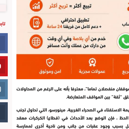
تاب
وقفان منفصلان تماما”، معترفا بأنه على الرغم من المحاولات
لق “ثقة” بين المواقف المتعارضة.
مة الاستفتاء في الصحراء الغربية، مينورسو، التي تحاول تجنب
الحظ ، فإن الوضع بعد الأحداث في (قطاع) الكركرات معقد
ل بسبب وجود عقبات من جانب ومن ناحية أخرى لممارسة