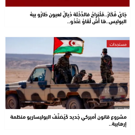
جَايْ فْكَارْ..فَلْبَراجْ فالدَّخْلَة دْيالْ لعيون طَارُو بيهْ
البوليس..هَا أشْ لْقَاوْ عَنْدُو..
مستجدات
مشروع قانون أميركي جْديد كَيْصَنَّفْ البوليساريو منظمة
إرهابية..