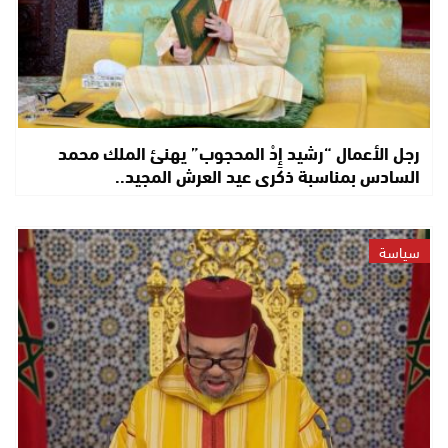
رجل الأعمال “رشيد إِدْ المحجوب” يهنئ الملك محمد
السادس بمناسبة ذكرى عيد العرش المجيد..
سياسة