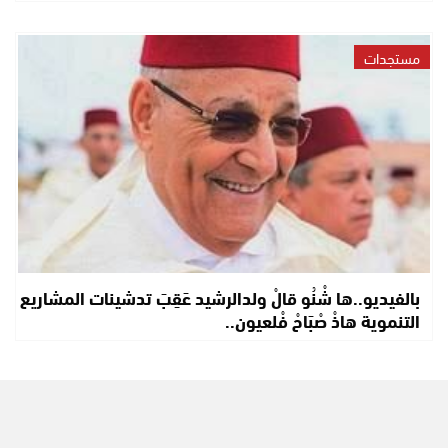
مستجدات
بالفيديو..ها شْنُو قالْ ولدالرشيد عَقِبَ تدشينات المشاريع
التنموية هاذْ صْبَاحْ فْلعيون..