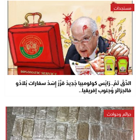
مستجدات
الدَّقْ تَمْ..رَايْس كولومبيا جْدِيدْ قرَّرْ إِسَدْ سفارات بْلاَدُو
فالجزائر وُجنوب إفريقيا..
جرائم وحوادث