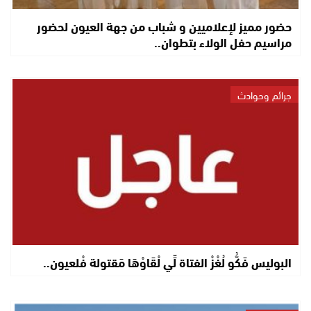
حضور مميز لإعلاميين و شباب من جهة العيون لحضور
مراسيم حفل الولاء بتطوان..
جرائم وحوادث
البوليس فَكُّو لُغْزْ الفتاة لِّي لْقَاوْهَا مَقتولة فْلعيون..