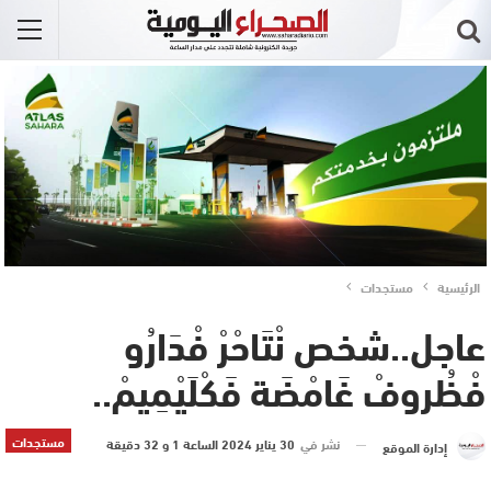
الرئيسية
مستجدات
عاجل..شخص نْتَاحْرْ فْدَارُو
فْظُروفْ غَامْضَة فَكْلَيْمِيمْ..
مستجدات
نشر في
30 يناير 2024 الساعة 1 و 32 دقيقة
إدارة الموقع