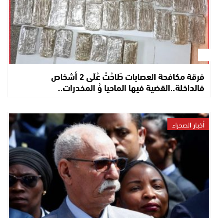
فرقة مكافحة العصابات طَاحْتْ عْلَى 2 أشخاص
فالداخلة..القضية فيها الماحيا وُ المخدرات..
أخبار الصحراء