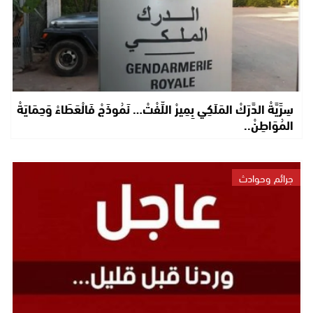
سِرِّيَّةْ الدَّرَكْ المَلَكِي بِمِيرْ اللِّفْتْ… نَمُوذَجْ فَالْعَطَاءْ وَحِمَايَةْ
المُوَاطِنْ..
جرائم وحوادث