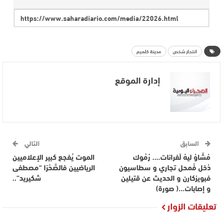
انتحار شخص
مدينة كلميم
إدارة الموقع
السابق
التالي
مْشَاوْ ليهْ لَفرانات…. رْمُوك
الموت يُفجع كبير الإعلاميين
دْخل فْمحل تجاري و سطاسيون
الرياضيين فالصَّحْرَا “مصطفى
فبويزكارن و الحديث عن قتيلين
شكيريد”..
و إصابات…( صورة)
تعليقات الزوار