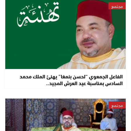
مجتمع
الفاعل الجمعوي “لحسن بنمغا” يهنئ الملك محمد
السادس بمناسبة عيد العرش المجيد..
مجتمع