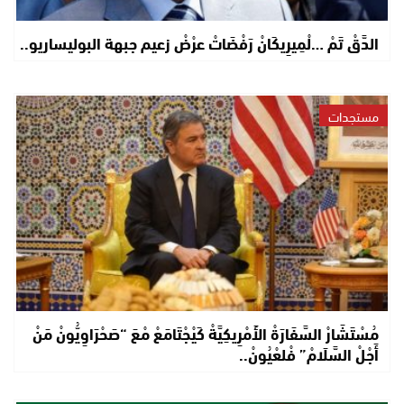
الدَّقْ تَمْ …لْمِيرِيكَانْ رَفْضَاتْ عرْضْ زعيم جبهة البوليساريو..
مستجدات
مُسْتَشَارْ السَّفَارَةْ الأَمْرِيكِيَّةْ كَيْجْتَامَعْ مْعَ “صَحْرَاوِيُّونْ مَنْ
أَجْلْ السَّلَامْ” فْلعْيُونْ..