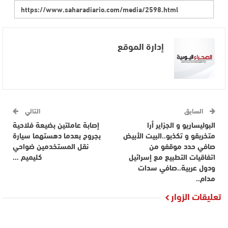
إدارة الموقع
السابق
التالي
البوليساريو و الجزاير أرا
إصابة عاملتين بضيعة فلاحية
متخربقو و تكذبو..البيت الأبيض
بجروح بعدما دهستهما سيارة
صافي حدد موقفو من
نقل المستخدمين ضواحي
اتفاقيات التطبيع مع إسرائيل
كليميم …
ودول عربية..صافي سدات
مدام..
تعليقات الزوار