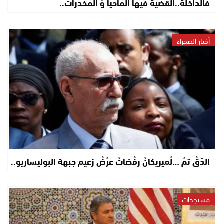
فالداخلة..القضية فيها الماحيا وُ المخدرات..
أخبار الصحراء
الدَّقْ تَمْ …لْمِيرِيكَانْ رَفْضَاتْ عرْضْ زعيم جبهة البوليساريو..
مستجدات