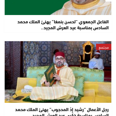
الفاعل الجمعوي “لحسن بنمغا” يهنئ الملك محمد
السادس بمناسبة عيد العرش المجيد..
مجتمع
رجل الأعمال “رشيد إِدْ المحجوب” يهنئ الملك محمد
السادس بمناسبة ذكرى عيد العرش المجيد..