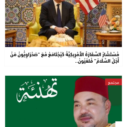
مُسْتَشَارْ السَّفَارَةْ الأَمْرِيكِيَّةْ كَيْجْتَامَعْ مْعَ “صَحْرَاوِيُّونْ مَنْ
أَجْلْ السَّلَامْ” فْلعْيُونْ..
مجتمع