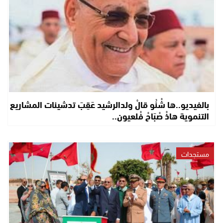
بالفيديو..ها شْنُو قالْ ولدالرشيد عَقِبَ تدشينات المشاريع
التنموية هاذْ صْبَاحْ فْلعيون..
مستجدات