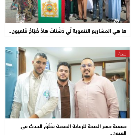
ها هي المشاريع التنموية لِّي دّشْنَاتْ هاذْ صْبَاحْ فْلعيون..
صحة
جمعية جسر الصحة للرعاية الصحية تَخْلُقُ الحدث في
العيون..