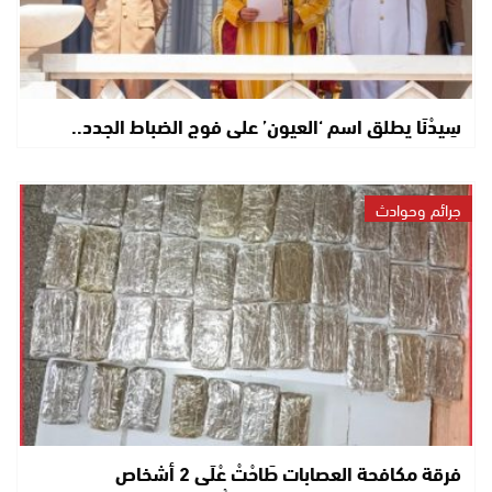
سِيدْنَا يطلق اسم ‘العيون’ على فوج الضباط الجدد..
جرائم وحوادث
فرقة مكافحة العصابات طَاحْتْ عْلَى 2 أشخاص