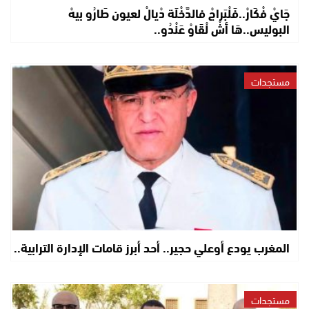
جَايْ فْكَارْ..فَلْبَراجْ فالدَّخْلَة دْيالْ لعيون طَارُو بيهْ
البوليس..هَا أشْ لْقَاوْ عَنْدُو..
مستجدات
المغرب يودع أوعلي حجير.. أحد أبرز قامات الإدارة الترابية..
مستجدات