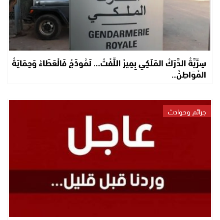
سِرِّيَّةْ الدَّرَكْ المَلَكِي بِمِيرْ اللِّفْتْ… نَمُوذَجْ فَالْعَطَاءْ وَحِمَايَةْ
المُوَاطِنْ..
جرائم وحوادث