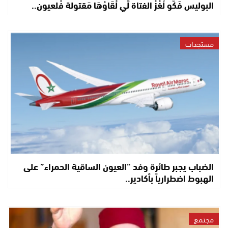
البوليس فَكُّو لُغْزْ الفتاة لِّي لْقَاوْهَا مَقتولة فْلعيون..
مستجدات
الضباب يجبر طائرة وفد “العيون الساقية الحمراء” على
الهبوط اضطرارياً بأكادير..
مجتمع