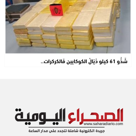
شَدُّو 61 كيلو دْيَالْ الكوكايين فَالكركرات..