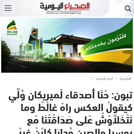
الرئيسية
أخبار الصحراء
تبون: حْنَا أصدقاء لْميريكان وُلِّي
كيقولْ العكس راهْ غالْطْ وما
نَتْخَلاَّوْشْ عْلى صَدَاقْتْنَا مْع
روسيا والصين وُدابَا كايْنْ غِيرْ