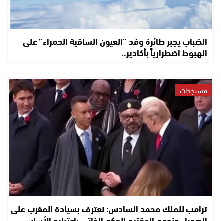
الضباب يجبر طائرة وفد “العيون الساقية الحمراء” على
الهبوط اضطرارياً بأكادير..
مستجدات
ترامب للملك محمد السادس: نعترف بسيادة المغرب على
الصحراء وندعم المقترح الحكم الذاتي باعتباره الأساس