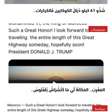
شَدُّو 61 كيلو دْيَالْ الكوكايين فَالكركرات..
مستجدات
المَغْرِبْ.. المَكَانَةْ لِّي مَا كَتْشْرَاشْ بْلَفْلُوسْ..
سياسة