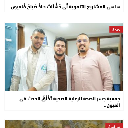
ها هي المشاريع التنموية لِّي دّشْنَاتْ هاذْ صْبَاحْ فْلعيون..
صحة
جمعية جسر الصحة للرعاية الصحية تَخْلُقُ الحدث في
العيون..
سياسة