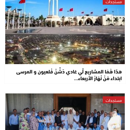
مستجدات
هذَا هُمَا المشاريع لِّي غادي دّشَّنْ فْلعيون و المرسى
ابتداء مَنْ نْهَارْ الأربعاء…
مستجدات