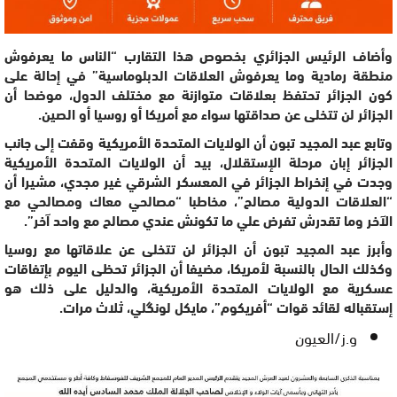
وأضاف الرئيس الجزائري بخصوص هذا التقارب “الناس ما يعرفوش
منطقة رمادية وما يعرفوش العلاقات الدبلوماسية” في إحالة على
كون الجزائر تحتفظ بعلاقات متوازنة مع مختلف الدول، موضحا أن
الجزائر لن تتخلى عن صداقتها سواء مع أمريكا أو روسيا أو الصين.
وتابع عبد المجيد تبون أن الولايات المتحدة الأمريكية وقفت إلى جانب
الجزائر إبان مرحلة الإستقلال، بيد أن الولايات المتحدة الأمريكية
وجدت في إنخراط الجزائر في المعسكر الشرقي غير مجدي، مشيرا أن
“العلاقات الدولية مصالح”، مخاطبا “مصالحي معاك ومصالحي مع
الآخر وما تقدرش تفرض علي ما تكونش عندي مصالح مع واحد آخر”.
وأبرز عبد المجيد تبون أن الجزائر لن تتخلى عن علاقاتها مع روسيا
وكذلك الحال بالنسبة لأمريكا، مضيفا أن الجزائر تحظى اليوم بإتفاقات
عسكرية مع الولايات المتحدة الأمريكية، والدليل على ذلك هو
إستقباله لقائد قوات “أفريكوم”، مايكل لونگلي، ثلاث مرات.
و.ز/العيون