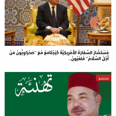
مُسْتَشَارْ السَّفَارَةْ الأَمْرِيكِيَّةْ كَيْجْتَامَعْ مْعَ “صَحْرَاوِيُّونْ مَنْ
أَجْلْ السَّلَامْ” فْلعْيُونْ..
مجتمع