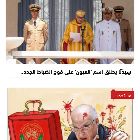
سِيدْنَا يطلق اسم ‘العيون’ على فوج الضباط الجدد..
مستجدات