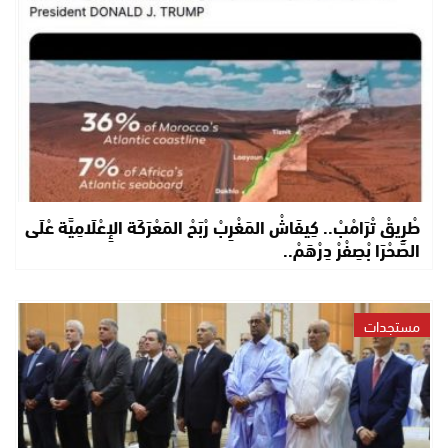
طْرِيقْ تْرَامْبْ.. كِيفَاشْ المَغْرِبْ رْبَحْ المَعْرَكَة الإِعْلَامِيَّة عْلَى
الصَّحْرَا بْصِفْرْ دِرْهَمْ..
مستجدات