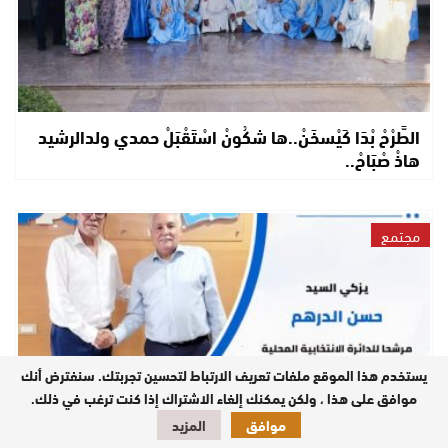
الطَّرْحْ بْدَا كَيْسخَنْ..ها شكُونْ اسْتَقْبَلْ حمدي ولدالرشيد
هاذْ صْبَاحْ..
مجتمع
يستخدم هذا الموقع ملفات تعريف الارتباط لتحسين تجربتك. سنفترض أنك
موافق على هذا ، ولكن يمكنك إلغاء الاشتراك إذا كنت ترغب في ذلك.
موافق
المزيد