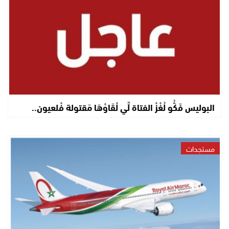
البوليس فَكُّو لُغْزْ الفتاة لِّي لْقَاوْهَا مَقتولة فْلعيون..
مستجدات