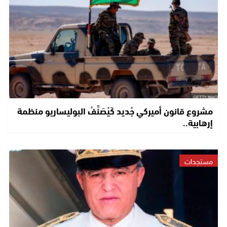
مشروع قانون أميركي جْديد كَيْصَنَّفْ البوليساريو منظمة
إرهابية..
مستجدات