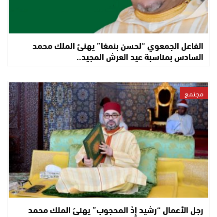
الفاعل الجمعوي “لحسن بنمغا” يهنئ الملك محمد
السادس بمناسبة عيد العرش المجيد..
مجتمع
رجل الأعمال “رشيد إِدْ المحجوب” يهنئ الملك محمد