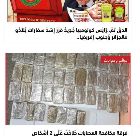
الدَّقْ تَمْ..رَايْس كولومبيا جْدِيدْ قرَّرْ إِسَدْ سفارات بْلاَدُو
فالجزائر وُجنوب إفريقيا..
جرائم وحوادث
فرقة مكافحة العصابات طَاحْتْ عْلَى 2 أشخاص