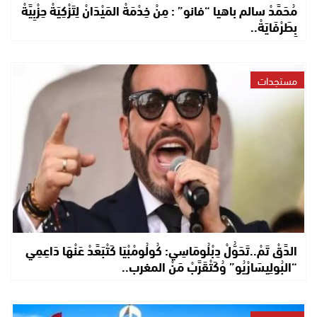
مُحَمَّدْ سالم باهيا “فانو” : مِنْ خِدْمَةْ المَيْدَانْ لِتَزْكِيَةْ حِزْبِيَّةْ
بِطَرْفَايَةْ..
مستجدات
الدَّقْ تَمْ..تَحَوُّلْ دِبْلُومَاسِي: كُولُومْبْيَا كَتْبَعَّدْ عَنْهَا دَاعِمِي
“البُولِيسَارْيُو” وُكَتْقَرَّبْ مَنْ المغرب..