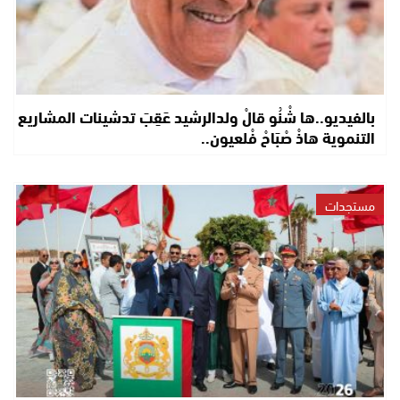
بالفيديو..ها شْنُو قالْ ولدالرشيد عَقِبَ تدشينات المشاريع
التنموية هاذْ صْبَاحْ فْلعيون..
مستجدات