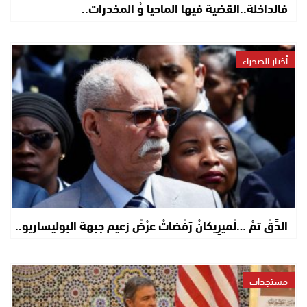
فالداخلة..القضية فيها الماحيا وُ المخدرات..
أخبار الصحراء
الدَّقْ تَمْ …لْمِيرِيكَانْ رَفْضَاتْ عرْضْ زعيم جبهة البوليساريو..
مستجدات