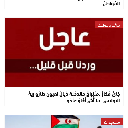
المُوَاطِنْ..
جرائم وحوادث
جَايْ فْكَارْ..فَلْبَراجْ فالدَّخْلَة دْيالْ لعيون طَارُو بيهْ
البوليس..هَا أشْ لْقَاوْ عَنْدُو..
مستجدات