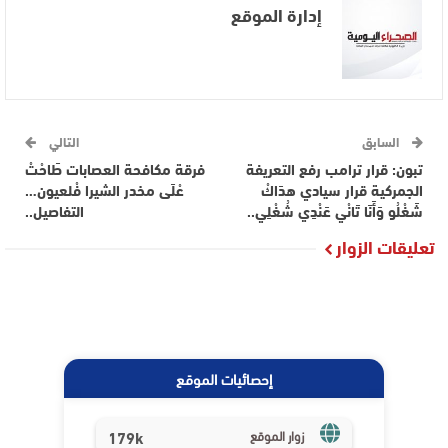
إدارة الموقع
السابق
التالي
تبون: قرار ترامب رفع التعريفة
فرقة مكافحة العصابات طَاحْتْ
الجمركية قرار سيادي هدَاكْ
عْلَى مخدر الشيرا فْلعيون…
شَغْلُو وَأَنَا تَانْي عَنْدِي شُغْلِي..
التفاصيل..
تعليقات الزوار
إحصائيات الموقع
179k
زوار الموقع