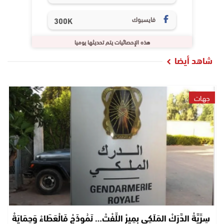
فايسبوك
300K
هذه الإحصائيات يتم تحديثها يوميا
شاهد أيضا
جهات
سِرِّيَّةْ الدَّرَكْ المَلَكِي بِمِيرْ اللِّفْتْ… نَمُوذَجْ فَالْعَطَاءْ وَحِمَايَةْ