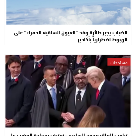
الضباب يجبر طائرة وفد “العيون الساقية الحمراء” على
الهبوط اضطرارياً بأكادير..
مستجدات
ترامب للملك محمد السادس: نعترف بسيادة المغرب على