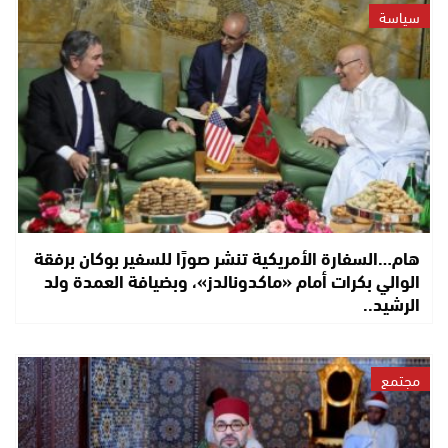
سياسة
هام…السفارة الأمريكية تنشر صورًا للسفير بوكان برفقة
الوالي بكرات أمام «ماكدونالدز»، وبضيافة العمدة ولد
الرشيد..
مجتمع