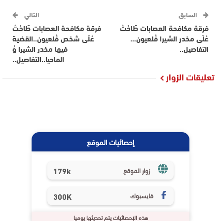
السابق
التالي
فرقة مكافحة العصابات طَاحْتْ
فرقة مكافحة العصابات طَاحْتْ
عْلَى مخدر الشيرا فْلعيون…
عْلَى شخص فْلعيون..القضية
التفاصيل..
فيها مخدر الشيرا وُ
الماحيا..التفاصيل..
تعليقات الزوار
إحصائيات الموقع
179k
زوار الموقع
فايسبوك
300K
هذه الإحصائيات يتم تحديثها يوميا