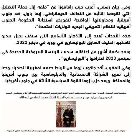
وفي بيان رسمي،
أعرب حزب رامافوزا
عن “قلقه إزاء حملة التضليل
التي تقودها النائبة عن التحالف الديمقراطي، إيما باول، ضد جنوب
أفريقيا، ومحاولاتها الواضحة لتقويض استجابة الحكومة الجنوب
أفريقية للنظام التعريفي الجديد للولايات المتحدة”.
هذه الأحداث تعيد إلى الأذهان الأسابيع التي سبقت رحيل بيدرو
كاستيو، الحليف السابق للبوليساريو في بيرو، في دجنبر 2022.
وبعد بضعة أشهر من اعتقاله،
سحبت الرئيسة البيروفية الجديدة في
سبتمبر 2023 اعترافها بـ”البوليساريو” .
وفي المغرب، أكد جاكوب زوما من الرباط دعمه لمغربية الصحراء ودعا
إلى تعزيز الشراكة الاقتصادية والدبلوماسية بين جنوب أفريقيا
والمملكة، ويعد حزب زوما القوة السياسية الثالثة في جنوب أفريقيا.