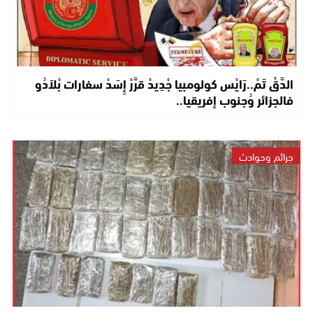
الدَّقْ تَمْ..رَايْس كولومبيا جْدِيدْ قرَّرْ إِسَدْ سفارات بْلاَدُو
فالجزائر وُجنوب إفريقيا..
جرائم وحوادث