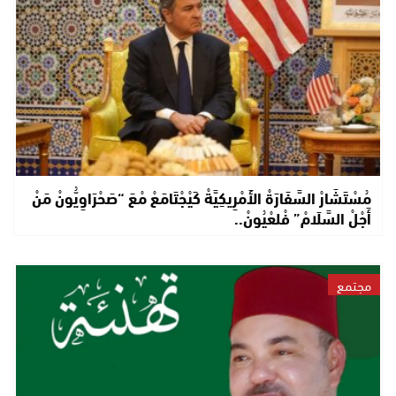
مُسْتَشَارْ السَّفَارَةْ الأَمْرِيكِيَّةْ كَيْجْتَامَعْ مْعَ “صَحْرَاوِيُّونْ مَنْ
أَجْلْ السَّلَامْ” فْلعْيُونْ..
مجتمع