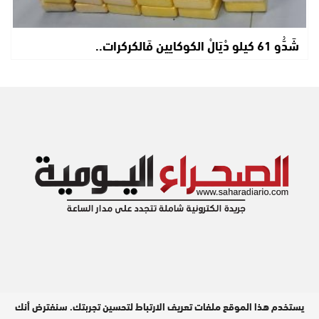
شَدُّو 61 كيلو دْيَالْ الكوكايين فَالكركرات..
يستخدم هذا الموقع ملفات تعريف الارتباط لتحسين تجربتك. سنفترض أنك