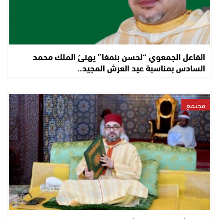
الفاعل الجمعوي “لحسن بنمغا” يهنئ الملك محمد
السادس بمناسبة عيد العرش المجيد..
مجتمع