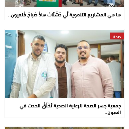
ها هي المشاريع التنموية لِّي دّشْنَاتْ هاذْ صْبَاحْ فْلعيون..
صحة
جمعية جسر الصحة للرعاية الصحية تَخْلُقُ الحدث في
العيون..