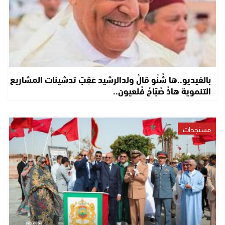
بالفيديو..ها شْنُو قالْ ولدالرشيد عَقِبَ تدشينات المشاريع
التنموية هاذْ صْبَاحْ فْلعيون..
مستجدات