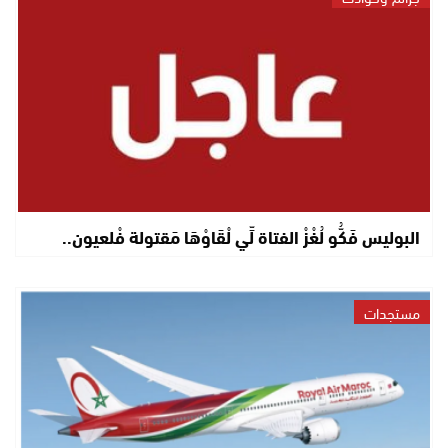
البوليس فَكُّو لُغْزْ الفتاة لِّي لْقَاوْهَا مَقتولة فْلعيون..
مستجدات