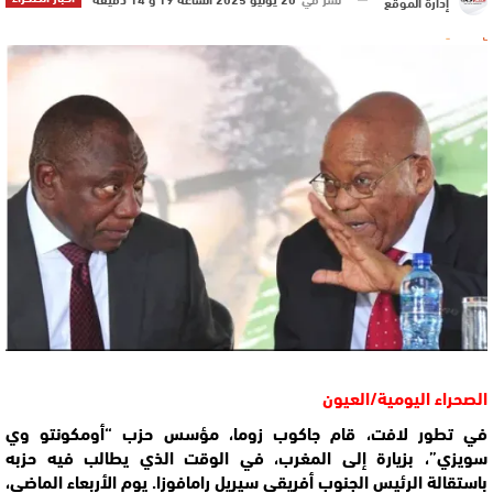
إدارة الموقع
الصحراء اليومية/العيون
في تطور لافت، قام جاكوب زوما، مؤسس حزب “أومكونتو وي
سويزي”، بزيارة إلى المغرب، في الوقت الذي يطالب فيه حزبه
باستقالة الرئيس الجنوب أفريقي سيريل رامافوزا. يوم الأربعاء الماضي،