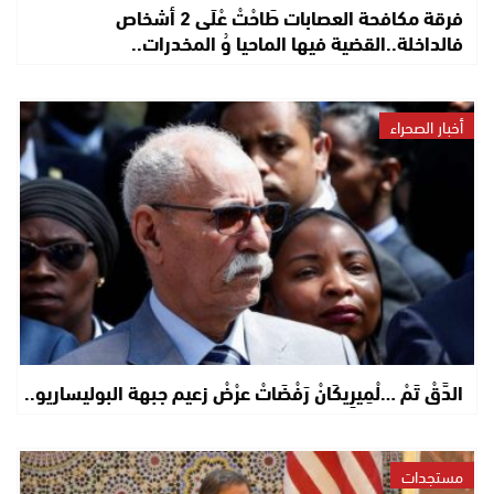
فرقة مكافحة العصابات طَاحْتْ عْلَى 2 أشخاص
فالداخلة..القضية فيها الماحيا وُ المخدرات..
أخبار الصحراء
الدَّقْ تَمْ …لْمِيرِيكَانْ رَفْضَاتْ عرْضْ زعيم جبهة البوليساريو..
مستجدات