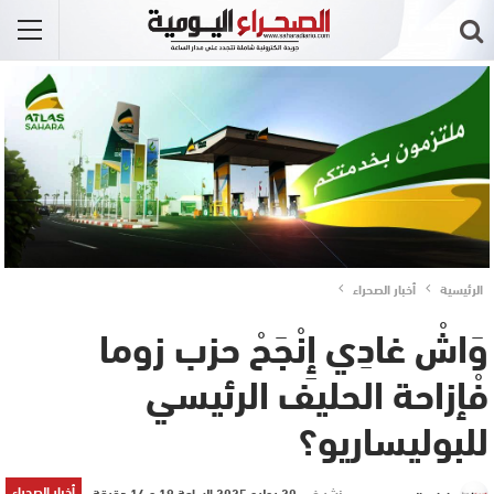
الرئيسية
أخبار الصحراء
وَاشْ غادِي إِنْجَحْ حزب زوما
فْإزاحة الحليف الرئيسي
للبوليساريو؟
أخبار الصحراء
نشر في
20 يوليو 2025 الساعة 19 و 14 دقيقة