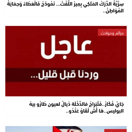
سِرِّيَّةْ الدَّرَكْ المَلَكِي بِمِيرْ اللِّفْتْ… نَمُوذَجْ فَالْعَطَاءْ وَحِمَايَةْ
المُوَاطِنْ..
جرائم وحوادث
جَايْ فْكَارْ..فَلْبَراجْ فالدَّخْلَة دْيالْ لعيون طَارُو بيهْ
البوليس..هَا أشْ لْقَاوْ عَنْدُو..