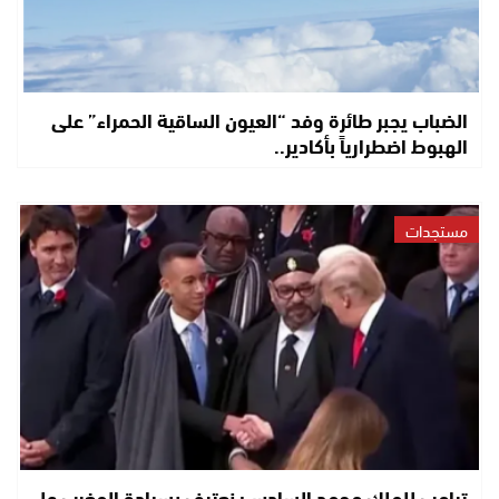
الضباب يجبر طائرة وفد “العيون الساقية الحمراء” على
الهبوط اضطرارياً بأكادير..
مستجدات
ترامب للملك محمد السادس: نعترف بسيادة المغرب على