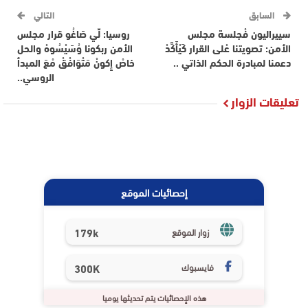
السابق
التالي
سييراليون فْجلسة مجلس
روسيا: لِّي صَاغُو قرار مجلس
الأمن: تصويتنا عْلى القرار كَيْأَكَّدْ
الأمن ربكونا وُسَيْسُوهْ والحل
دعمنا لمبادرة الحكم الذاتي ..
خاصْ إِكونْ مَتْوَافْقْ مْعَ المبدأ
الروسي..
تعليقات الزوار
إحصائيات الموقع
179k
زوار الموقع
فايسبوك
300K
هذه الإحصائيات يتم تحديثها يوميا