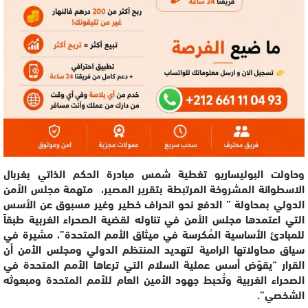
وحاولت البوليساريو تغطية شمس مبادرة الحكم الذاتي بغربال
الاسطوانة المشروخة المرتبطة بتقرير المصير، متهمة مجلس الأمن
الدولي بمحاولة ” الدفع نحو انحراف خطير وغير مسبوق عن الأسس
التي اعتمدها مجلس الأمن في تناوله لقضية الصحراء الغربية طبقاً
للمبادئ الأساسية المُكرسة في ميثاق الأمم المتحدة”، مشيرة في
سياق محاولاتها الرامية لتهديد المنتظم الدولي ومجلس الأمن أن
القرار “يقوّض أسس عملية السلام التي ترعاها الأمم المتحدة في
الصحراء الغربية وتُحبط جهود الأمين العام للأمم المتحدة ومبعوثه
الشخصي”.