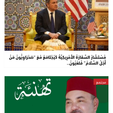
مُسْتَشَارْ السَّفَارَةْ الأَمْرِيكِيَّةْ كَيْجْتَامَعْ مْعَ “صَحْرَاوِيُّونْ مَنْ
أَجْلْ السَّلَامْ” فْلعْيُونْ..
مجتمع