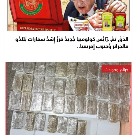
الدَّقْ تَمْ..رَايْس كولومبيا جْدِيدْ قرَّرْ إِسَدْ سفارات بْلاَدُو
فالجزائر وُجنوب إفريقيا..
جرائم وحوادث