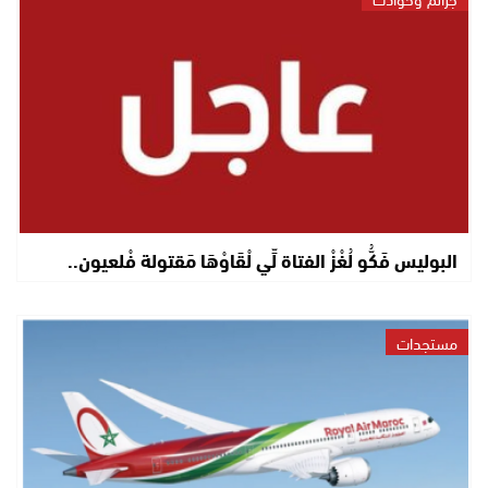
البوليس فَكُّو لُغْزْ الفتاة لِّي لْقَاوْهَا مَقتولة فْلعيون..
مستجدات