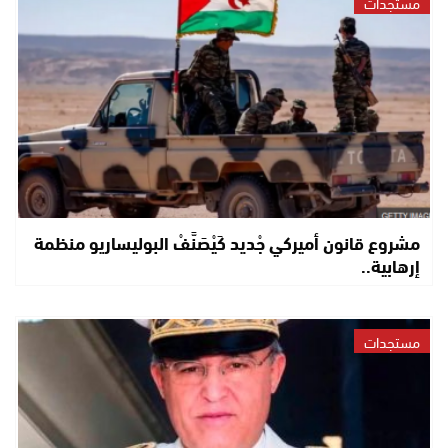
مستجدات
مشروع قانون أميركي جْديد كَيْصَنَّفْ البوليساريو منظمة
إرهابية..
مستجدات