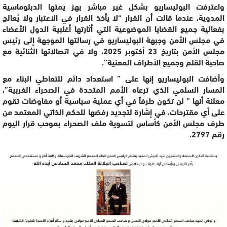
واعترفت البوليساريو بشكل غير مباشر بهز يمتها الدبلوماسية
المدوية، عندما قالت أن القرار “لا يأخذ القرار في الاعتبار ولا يُعالج
بفعالية جميع القضايا الموضوعية التي أثارتها أغلبية الدول الأعضاء
في مجلس الأمن وجبهة البوليساريو في رسالتها الموجهة إلى رئيس
مجلس الأمن بتاريخ 23 أكتوبر 2025، ولا في اتصالاتها الثنائية مع
صاحبة القلم وجميع الأطراف المعنية”.
وأضافت البوليساريو إنها على ” استعداد دائم للتعاطي البناء مع
المسار السلمي الذي ترعاه الأمم المتحدة في الصحراء الغربية”،
معلنة أنها ” لن تكون طرفاً في أي عملية سياسية أو مفاوضات تقوم
على أي مقترحات، في إشارة لتجديد رفضها للحكم الذاتي المعتمد من
طرف مجلس الأمن كأساس لتسوية ملف الصحراء بموحب قرار اليوم
رقم 2797.