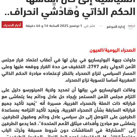
الحكم الذاتي وُهَادْشِّي انحراف..
أخبار الصحراء
نشر في
1 نوفمبر 2025 الساعة 16 و 46 دقيقة
إدارة الموقع
الصحراء اليومية/العيون
حاولت جبهة البوليساريو في بيان لها في أعقاب اعتماد قرار مجلس
الأمن الدولي رقم 2797، التخفيف من حدة القرار ووقعه عليها وعلى
المسار السياسي لنزاع الصحراء بالنظر لإعتماده مبادرة الحكم الذاتي
المغربية أساسا لتسوية نزاع الصحراء.
وقالت البوليساريو في بيانها أن تمديد ولاية المينورسو دليل على
التزام مجلس الأمن المستمر بإيجاد حل عادل ودائم بما يتماشى مع
قراراته ذات الصلة بالصحراء الغربية، مسيرة أنه “يُعيد تأكيد جميع
قراراته السابقة بشأن الصحراء الغربية، ويُعيد تأكيد التزامه بمساعدة
الطرفين على التوصل إلى حل سياسي عادل ودائم ومقبول للطرفين،
يتماشى مع مبادئ وأهداف ميثاق الأمم المتحدة”، كما يدعو الطرفين
إلى “المشاركة في المناقشات دون شروط مسبقة وتَركَ الباب
مفتوحاً لنقاش كل المقترحات لدعم الحل النهائي المقبول للطرفين”.