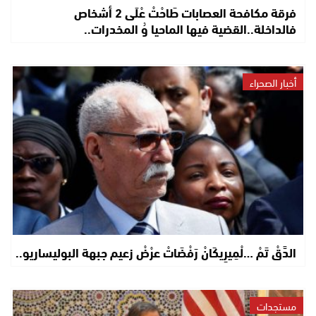
فرقة مكافحة العصابات طَاحْتْ عْلَى 2 أشخاص
فالداخلة..القضية فيها الماحيا وُ المخدرات..
أخبار الصحراء
الدَّقْ تَمْ …لْمِيرِيكَانْ رَفْضَاتْ عرْضْ زعيم جبهة البوليساريو..
مستجدات