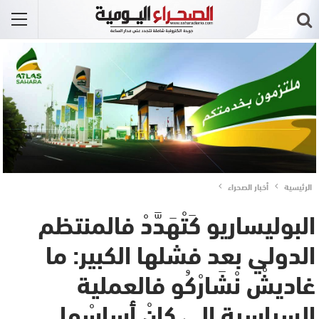
الرئيسية
أخبار الصحراء
البوليساريو كَتْهَدَّدْ فالمنتظم
الدولي بعد فشلها الكبير: ما
غاديشْ نْشَارْكُو فالعملية
السياسية إلى كانْ أساسْها