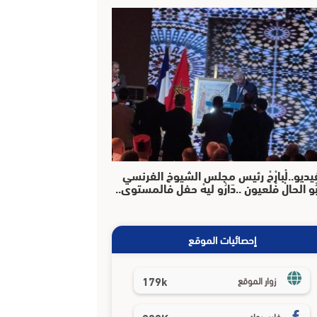
يديو..لْبارْحْ رئيس مجلس الشيوخ الفرنسي
بُو الحالْ فْلعيون ..دَارُو ليهْ حفل فالمستوى..
إحصائيات الموقع
179k
زوار الموقع
فايسبوك