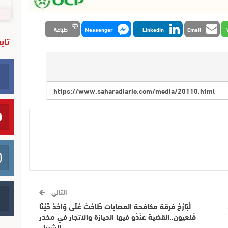
Email
LinkedIn
Messenger
طباعة
تاب
التالي
لْبَارْحْ فرقة مكافحة العصابات طَاحْتْ عْلَى وَاحْدْ خَيْنَا
فْلعيون..القضية عَنْدُو فيها الحيازة والاتجار في مخدر
الشيرا..