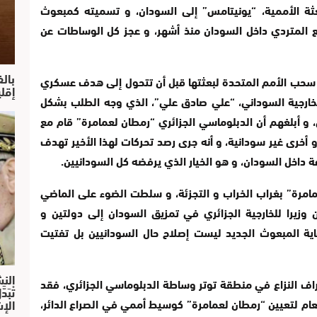
عثة الأممية، “يونيتامس” إلى السودان، و تسميته كمبعوث
 المتردي داخل السودان منذ أشهر، و عجز كل الوساطات عن
بال
ة سحب الأمم المتحدة لبعثتها قبل أن تتحول إلى هدف عسكري
إقل
الخارجية السوداني، “علي صادق علي”، الذي وجه الطلب بشكل
و أبلغهم أن الدبلوماسي الجزائري “رمطان لعمامرة” قام مع
خرى غير سودانية، و أنه جرى رصد تحركات لهذا الأخير تهدف
داخل السودان، و هو الخيار الذي يرفضه كل السودانيين.
امرة” بغراب الخراب و التجزئة، و سلطت الضوء على الماضي
 وزيرا للخارجية الجزائري في تمزيق السودان إلى دولتين و
اية المبعوث الجديد ليست إصلاح حال السودانيين بل تفتيت
النش
اف النزاع في منطقة توتر وساطة الدبلوماسي الجزائري، فقد
تْبَ
الإش
لعام لتعيين “رمطان لعمامرة” كوسيط أممي في الصراع الدائر،