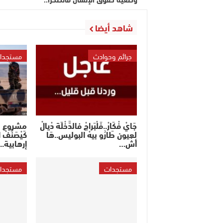
شاهد أيضا
جرائم وحوادث
مستجدا
جَايْ فْكَارْ..فَلْبَراجْ فالدَّخْلَة دْيالْ
مشروع قا
لعيون طَارُو بيهْ البوليس..هَا
كَيْصَنَّ
أشْ…
إرهابية..
مستجدات
مستجدا