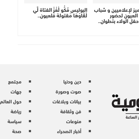
ز لإعلاميين و شباب
البوليس فَكُّو لُغْزْ الفتاة لِّي
العيون لحضور
لْقَاوْهَا مَقتولة فْلعيون..
فل الولاء بتطوان..
دين ودنيا
مجتمع
صوت وصورة
جهات
بيانات وبلاغات
حول العالم
فن وثقافة
رياضة
منوعات
سياسة
أخبار الصحراء
صحة