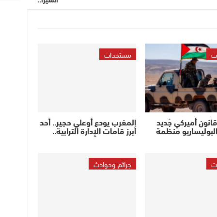
ت
مستجدات
نون أميركي جْديد
المغرب يودع أوعلي حجير.. أحد
فْ البوليساريو منظمة
أبرز قامات الإدارة الترابية..
ت
جرائم وحوادث