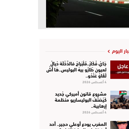
بار اليوم
جَايْ فْكَارْ..فَلْبَراجْ فالدَّخْلَة دْيالْ
لعيون طَارُو بيهْ البوليس..هَا أشْ
لْقَاوْ عَنْدُو..
4 أغسطس 2026
مشروع قانون أميركي جْديد
كَيْصَنَّفْ البوليساريو منظمة
إرهابية..
4 أغسطس 2026
المغرب يودع أوعلي حجير.. أحد