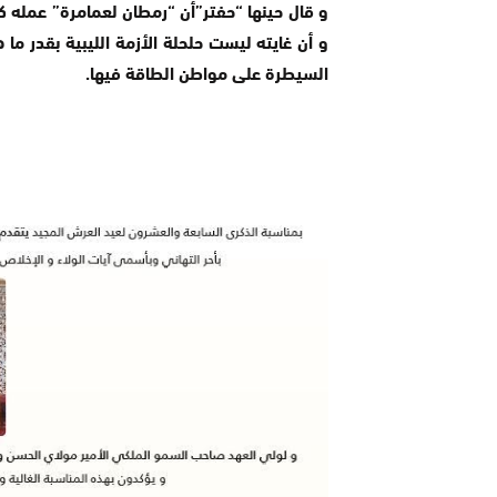
و قال حينها “حفتر”أن “رمطان لعمامرة” عمله كم
و أن غايته ليست حلحلة الأزمة الليبية بقدر ما
السيطرة على مواطن الطاقة فيها.