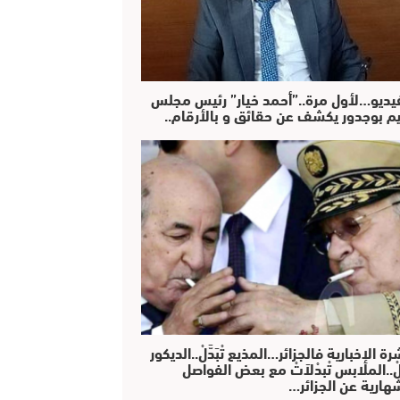
فيديو…لأول مرة..”أحمد خيار” رئيس مجلس
يم بوجدور يكشف عن حقائق و بالأرقام..
رة الإخبارية فالجزائر…المذيع تْبَدَّلْ..الديكور
دَّلْ..الملابس تْبدْلاَتْ مع بعض الفواصل
هارية عن الجزائر…