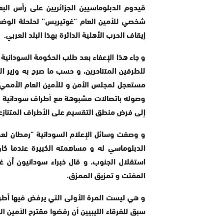
قيدوم الدبلوماسيين الجزائريين على رأس الب
شخصي للأمين العام “غوتيريس” لحلحلة الوضع
إيقاف الحرب الأهلية الدائرة بهذا البلد العربي.
و جاء هذا الإعفاء بعد طلب الحكومة السوداني
للطرفين المتناحرين، و حسب ما صرح به وزير 
مستعجل لمجلس الأمن و للأمين العام الأممي، 
وصوله باتصالات مشبوهة مع أطراف سودانية و أ
إلى فرض منطق التقسيم على الأطراف المتنازعة 
و وصفت وسائل الإعلام السودانية “رمطان لعم
الدبلوماسي له و مساهمته الكبيرة عندما كان
استقلال الجنوب، و قال خبراء سودانيون أن غ
المفتت و تمزيق الممزق.
و هي ليست المرة الأولى التي يرفض فيها أطر
سبق للفرقاء الليبيين أن رفضوا مقترح الأمين ا