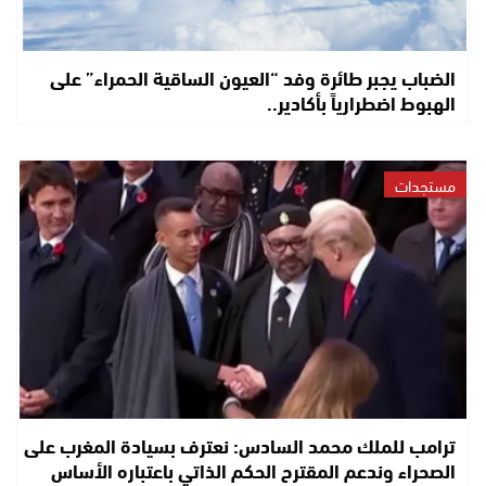
الضباب يجبر طائرة وفد “العيون الساقية الحمراء” على
الهبوط اضطرارياً بأكادير..
مستجدات
ترامب للملك محمد السادس: نعترف بسيادة المغرب على
الصحراء وندعم المقترح الحكم الذاتي باعتباره الأساس