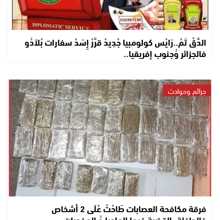
الدَّقْ تَمْ..رَايْس كولومبيا جْدِيدْ قرَّرْ إِسَدْ سفارات بْلاَدُو
فالجزائر وُجنوب إفريقيا..
جرائم وحوادث
فرقة مكافحة العصابات طَاحْتْ عْلَى 2 أشخاص
فالداخلة..القضية فيها الماحيا وُ المخدرات..