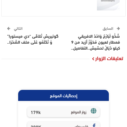
السابق
التالي
شَدُّو لْبَارْحْ وَاحْدْ الافريقي
گوتيريش تْلاَقَى “دي ميستورا”
فمطار لعيون مْدَوَّزْ أزيد من 9
وُ تْكَلْمُو عْلَى ملف الصَّحْرَا..
كيلو دْيَالْ لحشيش..التفاصيل..
تعليقات الزوار
إحصائيات الموقع
179k
زوار الموقع
فايسبوك
300K