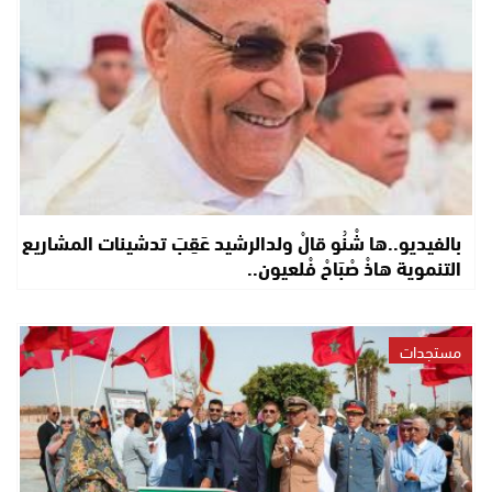
بالفيديو..ها شْنُو قالْ ولدالرشيد عَقِبَ تدشينات المشاريع
التنموية هاذْ صْبَاحْ فْلعيون..
مستجدات