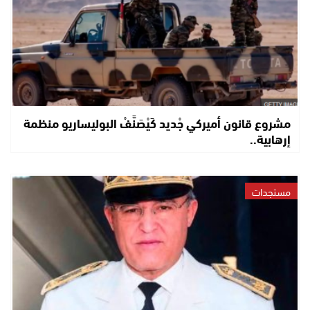
مشروع قانون أميركي جْديد كَيْصَنَّفْ البوليساريو منظمة
إرهابية..
مستجدات