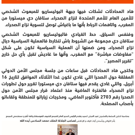
هاد المحادثات تشكات فيها جبهة البوليساريو للمبعوث الشخصي
للأمين العام للأمم المتحدة لنزاع الصحراء، ستافان دي ميستورا من
المغرب، واتاهمات الرباط بأنها ما باغياش توصل لتسوية نزاع الصحراء.
وفنفس السياق، حط القيادي فالبوليساريو للمبعوث الشخصي
ستافان دي مجموعة من الشروط باش تنخارط فالعملية السياسية ديال
نزاع الصحراء، ومن ضمنها أن العملية السياسية تكون على شكل
“مفاوضات مباشرة” مع المغرب، وأنها ما غاديش تقبل بأي حل خارج
“تقرير المصير”.
وكتجي هاد المحادثات قبل ساعات من جلسة مجلس الأمن الدولي
المغلقة حول الصحرا اللي غادي تكون غدا الثلاثاء الموافق لتاريخ 16
أبريل، واللي غادي يقدم فيها ستافان دي ميستورا تقرير حول تطورات
نزاع الصحراء فالفترة الماضية منذ اعتماد قرار مجلس الأمن حول
الصحرا رقم 2703 فأكتوبر الماضي، ومخرجات زياراتو للمنطقة ولقاءاتو
بأصحاب المصلحة.