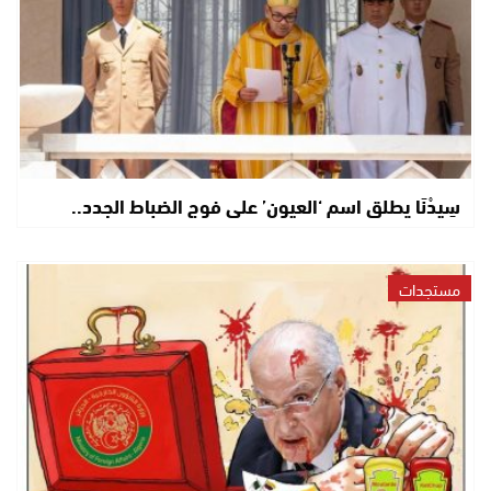
سِيدْنَا يطلق اسم ‘العيون’ على فوج الضباط الجدد..
مستجدات