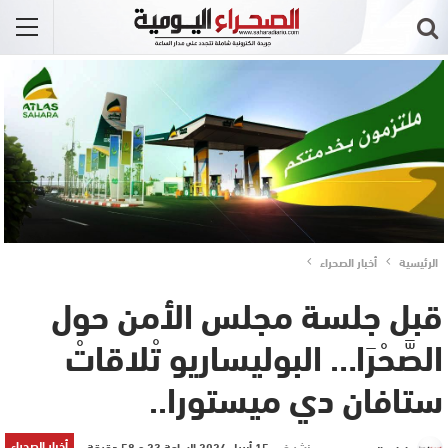
الرئيسية
أخبار الصحراء
قبل جلسة مجلس الأمن حول
الصَّحْرَا… البوليساريو تْلاقاتْ
ستافان دي ميستورا..
أخبار الصحراء
نشر في
15 أبريل 2024 الساعة 23 و 58 دقيقة