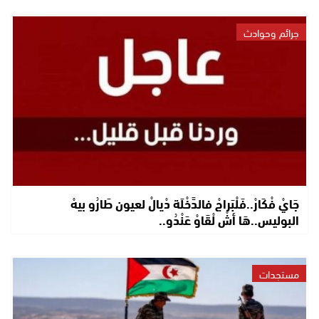
جرائم وحوادث
جَايْ فْكَارْ..فَلْبَراجْ فالدَّخْلَة دْيالْ لعيون طَارُو بيهْ
البوليس..هَا أشْ لْقَاوْ عَنْدُو..
مستجدات