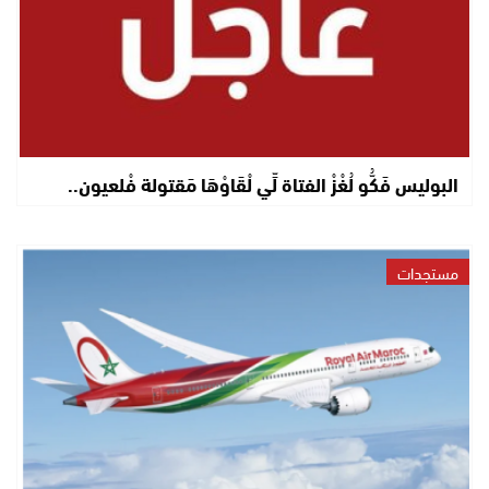
البوليس فَكُّو لُغْزْ الفتاة لِّي لْقَاوْهَا مَقتولة فْلعيون..
مستجدات