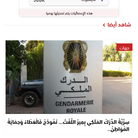
هذه الإحصائيات يتم تحديثها يوميا
شاهد أيضا
جهات
سِرِّيَّةْ الدَّرَكْ المَلَكِي بِمِيرْ اللِّفْتْ… نَمُوذَجْ فَالْعَطَاءْ وَحِمَايَةْ
المُوَاطِنْ..