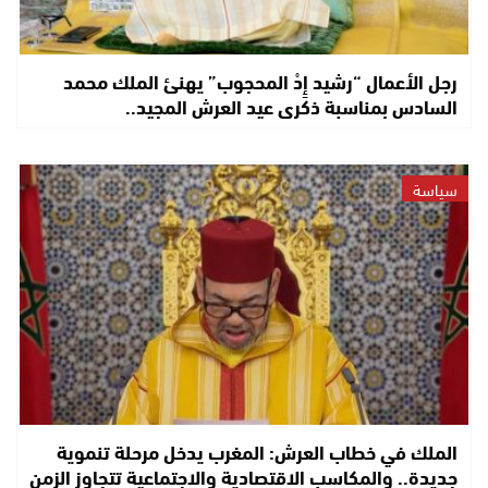
رجل الأعمال “رشيد إِدْ المحجوب” يهنئ الملك محمد
السادس بمناسبة ذكرى عيد العرش المجيد..
سياسة
الملك في خطاب العرش: المغرب يدخل مرحلة تنموية
جديدة.. والمكاسب الاقتصادية والاجتماعية تتجاوز الزمن