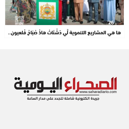
ها هي المشاريع التنموية لِّي دّشْنَاتْ هاذْ صْبَاحْ فْلعيون..