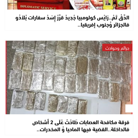
الدَّقْ تَمْ..رَايْس كولومبيا جْدِيدْ قرَّرْ إِسَدْ سفارات بْلاَدُو
فالجزائر وُجنوب إفريقيا..
جرائم وحوادث
فرقة مكافحة العصابات طَاحْتْ عْلَى 2 أشخاص
فالداخلة..القضية فيها الماحيا وُ المخدرات..