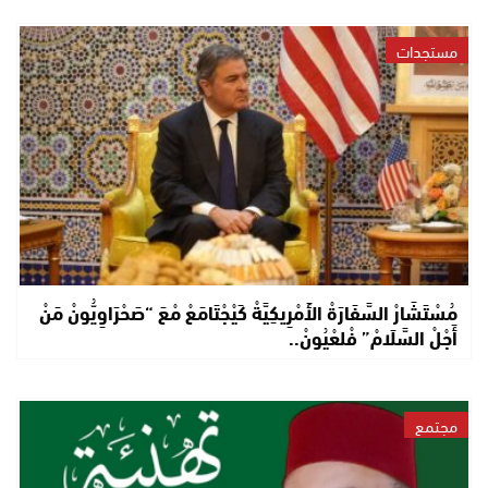
مستجدات
مُسْتَشَارْ السَّفَارَةْ الأَمْرِيكِيَّةْ كَيْجْتَامَعْ مْعَ “صَحْرَاوِيُّونْ مَنْ
أَجْلْ السَّلَامْ” فْلعْيُونْ..
مجتمع