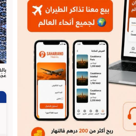
بالف
عَجْ