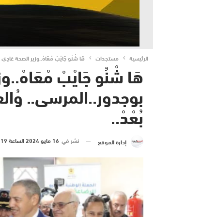
الرئيسية
مستجدات
هَا شْنُو جَايْبْ مْعَاهْ..وزير الصحة غادِي
هَا شْنُو جَايْبْ مْعَاهْ..و
بوجدور..المرسى.. وُال
بُعْدْ..
نشر في
16 مايو 2024 الساعة 19 و 20 دقيقة
إدارة الموقع