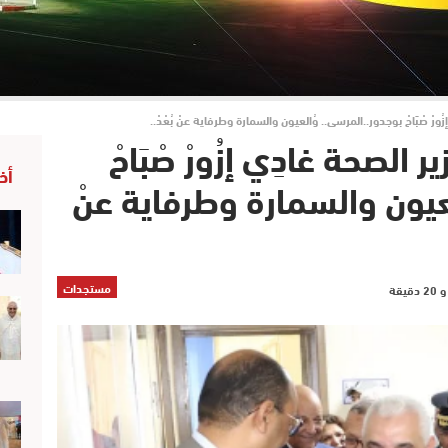
 إزُورْ صْبَاحْ بوجدور..المرسى.. وُالعيون والسمارة وطرفاية عنْ بُعْدْ..
زير الصحة غادِي إزُورْ صْبَاحْ
أخ
عيون والسمارة وطرفاية عنْ
مستجدات