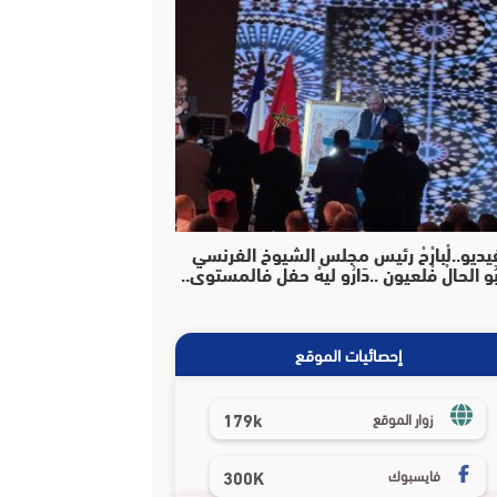
يديو..لْبارْحْ رئيس مجلس الشيوخ الفرنسي
بُو الحالْ فْلعيون ..دَارُو ليهْ حفل فالمستوى..
إحصائيات الموقع
179k
زوار الموقع
فايسبوك
300K