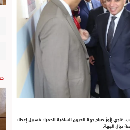
صو
ب، غادِي إِزُورْ صباح جهة العيون الساقية الحمراء فسبيل إعطاء
عة ديال الجهة.