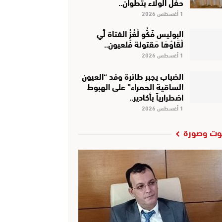
حفل الولاء بتطوان..
1 أغسطس 2026
البوليس فَكُّو لُغْزْ الفتاة لِّي
لْقَاوْهَا مَقتولة فْلعيون..
1 أغسطس 2026
الضباب يجبر طائرة وفد “العيون
الساقية الحمراء” على الهبوط
اضطرارياً بأكادير..
1 أغسطس 2026
ت وصورة