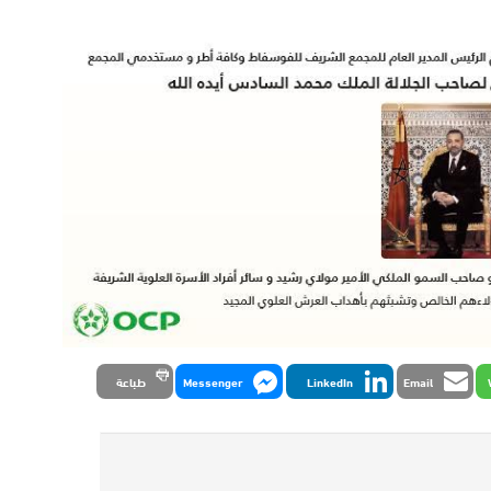
Email
LinkedIn
Messenger
طباعة