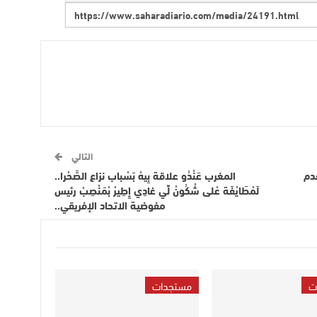
التالي
دم
المغرب عَنْدُو علاقة بِيهْ بَسْباب نزاع الصَّحْرا..
لَمْطَايْفَة عْلى شْكُونْ لِّي غادِي إِطِيرْ بْمَنْصِبْ رئيس
مفوضية الاتحاد الإفريقي..
ت
مستجدات