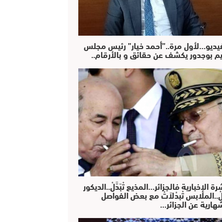
فيديو…لأول مرة..”أحمد خيار” رئيس مجلس
يم بوجدور يكشف عن حقائق و بالأرقام..
رة الإخبارية فالجزائر…المذيع تْبَدَّلْ..الديكور
دَّلْ..الملابس تْبدْلاَتْ مع بعض الفواصل
هارية عن الجزائر…