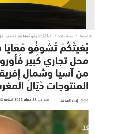
الرئيسية
مستجدات
بْغِيتْكُمْ تْشُوفُو مْعَايَا هاذْ الفيديو..
بْغِيتْكُمْ تْشُوفُو مْعَايَ
محل تجاري كْبير فْأوروب
من آسيا وشمال إفريقيا مَت
المنتوجات دْيَالْ المغرب..ش
نشر في
22 فبراير 2025 الساعة 23 و 53 دقيقة
إدارة الموقع