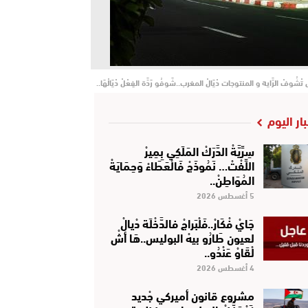
وفْ الرَّاية و المنتوجات دْيَالْ المغرب..شَوفُو رَدَّة الفِعْلْ دْيَالْهَا..
بار اليوم
سِرِّيَّةْ الدَّرَكْ المَلَكِي بِمِيرْ
اللِّفْتْ… نَمُوذَجْ فَالْعَطَاءْ وَحِمَايَةْ
المُوَاطِنْ..
5 أغسطس 2026
جَايْ فْكَارْ..فَلْبَراجْ فالدَّخْلَة دْيالْ
لعيون طَارُو بيهْ البوليس..هَا أشْ
لْقَاوْ عَنْدُو..
4 أغسطس 2026
مشروع قانون أميركي جْديد