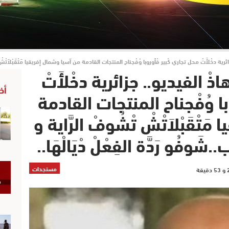
 جزائرية دخْلأَتْ محل تجاري كْبير فْأوروبا وُفْجناح المنتجات القادمة من آسيا وشمال إفريقيا مَتْقَبْلاَتْشْ تْشُ
ا هاذْ الفيديو.. جزائرية دخْلأَتْ
أخ
ا وُفْجناح المنتجات القادمة
ْقَبْلاَتْشْ تْشُوفْ الرَّاية و
َوفُو رَدَّة الفِعْلْ دْيَالْهَا..
مستجدات