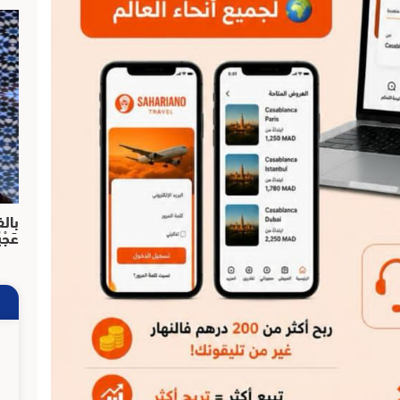
بالف
عَجْ