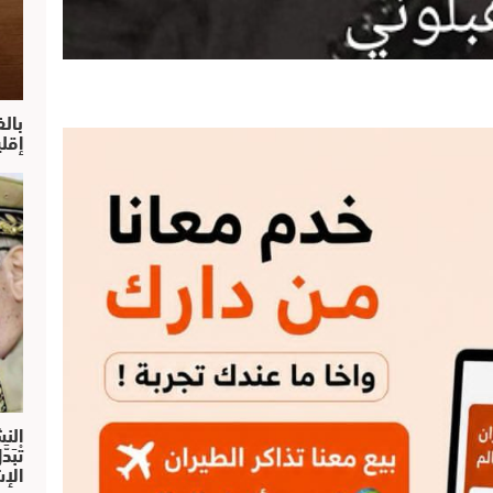
بال
إقل
النش
تْبَ
الإش