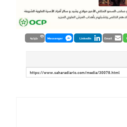
Email
LinkedIn
Messenger
طباعة