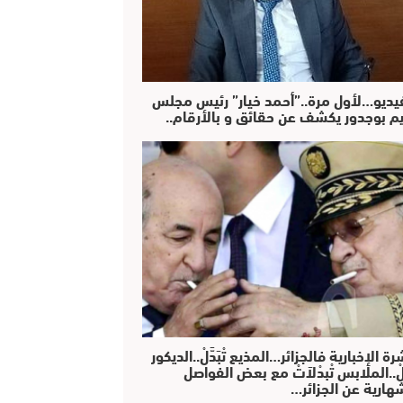
فيديو…لأول مرة..”أحمد خيار” رئيس مجلس
يم بوجدور يكشف عن حقائق و بالأرقام..
رة الإخبارية فالجزائر…المذيع تْبَدَّلْ..الديكور
دَّلْ..الملابس تْبدْلاَتْ مع بعض الفواصل
هارية عن الجزائر…