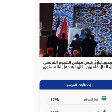
يديو..لْبارْحْ رئيس مجلس الشيوخ الفرنسي
بُو الحالْ فْلعيون ..دَارُو ليهْ حفل فالمستوى..
إحصائيات الموقع
179k
زوار الموقع
فايسبوك