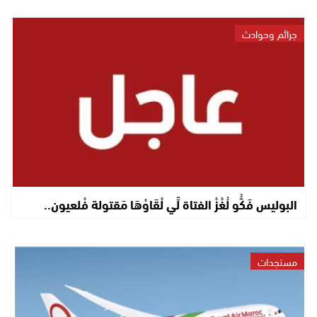
جرائم وحوادث
البوليس فَكُّو لُغْزْ الفتاة لِّي لْقَاوْهَا مَقتولة فْلعيون..
مستجدات