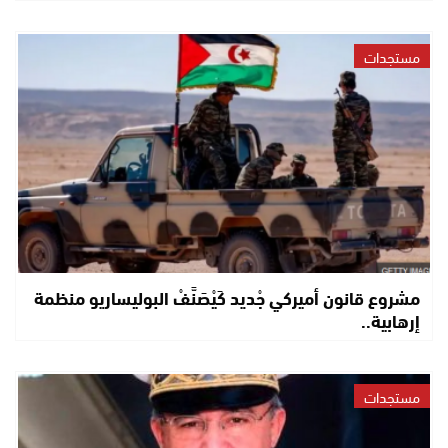
مستجدات
مشروع قانون أميركي جْديد كَيْصَنَّفْ البوليساريو منظمة
إرهابية..
مستجدات