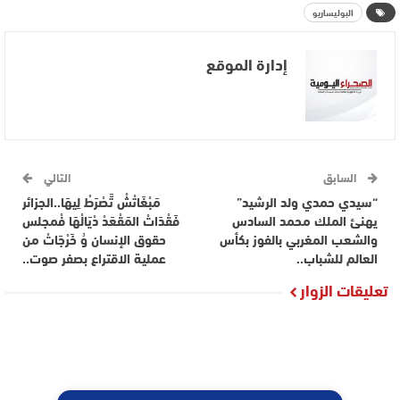
البوليساريو
إدارة الموقع
السابق
التالي
“سيدي حمدي ولد الرشيد”
مَبْغَاتْشْ تَّصْرَطْ لِيهَا..الجزائر
يهنئ الملك محمد السادس
فَقْدَاتْ المَقْعَدْ دْيَالْهَا فْمجلس
والشعب المغربي بالفوز بكأس
حقوق الإنسان وُ خَرْجَاتْ من
العالم للشباب..
عملية الاقتراع بصفر صوت..
تعليقات الزوار