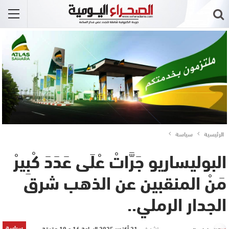
الرئيسية
سياسة
البوليساريو جَرَّاتْ عْلَى عَدَدَ كْبِيرْ
مَنْ المنقبين عن الذهب شرق
الجدار الرملي..
سياسة
نشر في
21 أكتوبر 2025 الساعة 16 و 10 دقيقة