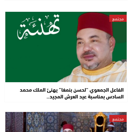
مجتمع
الفاعل الجمعوي “لحسن بنمغا” يهنئ الملك محمد
السادس بمناسبة عيد العرش المجيد..
مجتمع