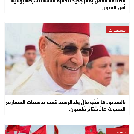
انطلاقة العمل بمقر جديد للدائرة الثالثة للشرطة بولاية
أمن العيون..
مستجدات
بالفيديو..ها شْنُو قالْ ولدالرشيد عَقِبَ تدشينات المشاريع
التنموية هاذْ صْبَاحْ فْلعيون..
مستجدات