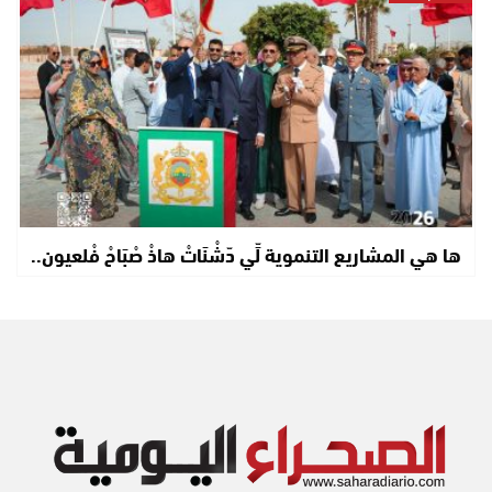
ها هي المشاريع التنموية لِّي دّشْنَاتْ هاذْ صْبَاحْ فْلعيون..