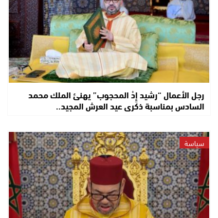
رجل الأعمال “رشيد إِدْ المحجوب” يهنئ الملك محمد
السادس بمناسبة ذكرى عيد العرش المجيد..
سياسة