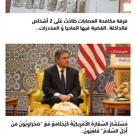
فرقة مكافحة العصابات طَاحْتْ عْلَى 2 أشخاص
فالداخلة..القضية فيها الماحيا وُ المخدرات..
مستجدات
مُسْتَشَارْ السَّفَارَةْ الأَمْرِيكِيَّةْ كَيْجْتَامَعْ مْعَ “صَحْرَاوِيُّونْ مَنْ
أَجْلْ السَّلَامْ” فْلعْيُونْ..