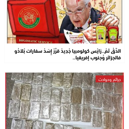
الدَّقْ تَمْ..رَايْس كولومبيا جْدِيدْ قرَّرْ إِسَدْ سفارات بْلاَدُو
فالجزائر وُجنوب إفريقيا..
جرائم وحوادث