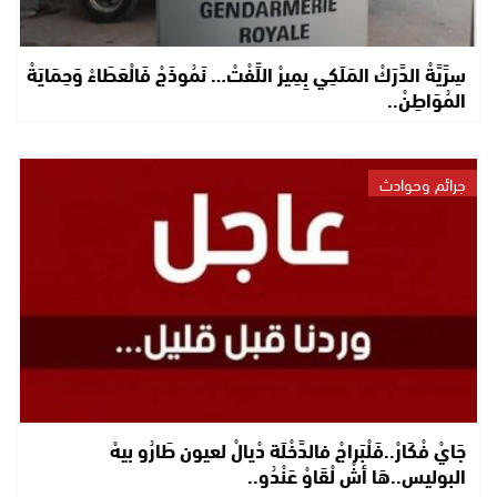
سِرِّيَّةْ الدَّرَكْ المَلَكِي بِمِيرْ اللِّفْتْ… نَمُوذَجْ فَالْعَطَاءْ وَحِمَايَةْ
المُوَاطِنْ..
جرائم وحوادث
جَايْ فْكَارْ..فَلْبَراجْ فالدَّخْلَة دْيالْ لعيون طَارُو بيهْ
البوليس..هَا أشْ لْقَاوْ عَنْدُو..