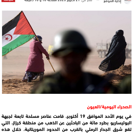
إدارة الموقع
الصحراء اليومية/العيون
في يوم الأحد الموافق 19 أكتوبر، قامت عناصر مسلحة تابعة لجبهة
البوليساريو بطرد مائة من الباحثين عن الذهب من منطقة كرزاز، التي
تقع شرق الجدار الرملي بالقرب من الحدود الموريتانية. خلال هذه