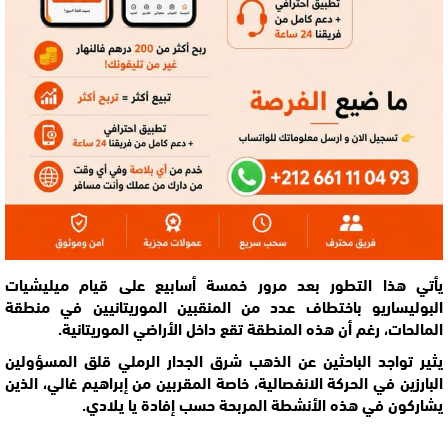
يأتي هذا التطور بعد مرور خمسة أسابيع على قيام ميليشيات
البوليساريو
باختطاف
عدد من المنقبين الموريتانيين في منطقة
المالحات، رغم أن هذه المنطقة تقع داخل الأراضي الموريتانية.
يثير تواجد الباحثين عن الذهب شرق الجدار الرملي قلق المسؤولين
البارزين في الحركة الانفصالية، خاصة المقربين من إبراهيم غالي، الذين
يشاركون في هذه الأنشطة المربحة حسب إفادة يا يلادي.