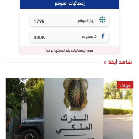
إحصائيات الموقع
179k
زوار الموقع
فايسبوك
300K
هذه الإحصائيات يتم تحديثها يوميا
شاهد أيضا
جهات