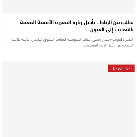
​بطلب من الرباط.. تأجيل زيارة المقررة الأممية المعنية
بالتعذيب إلى العيون ..
الصحراء اليومية/حيدار اركيبي أعلنت المفوضية السامية لحقوق الإنسان التابعة للأمم
المتحدة عن تأجيل الزيارة الرسمية…
أخبار الصحراء