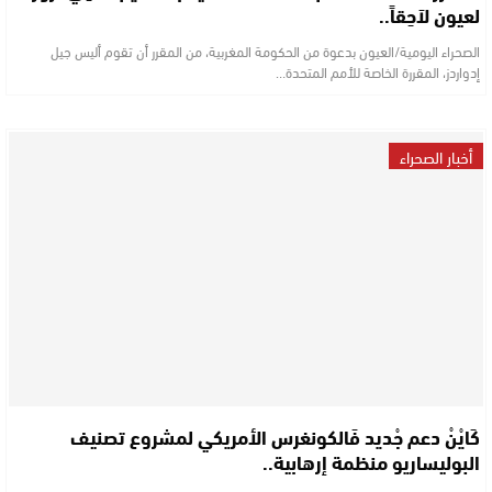
لعيون لاَحِقاً..
الصحراء اليومية/العيون بدعوة من الحكومة المغربية، من المقرر أن تقوم أليس جيل
إدواردز، المقررة الخاصة للأمم المتحدة…
أخبار الصحراء
كَايْنْ دعم جْديد فَالكونغرس الأمريكي لمشروع تصنيف
البوليساريو منظمة إرهابية..