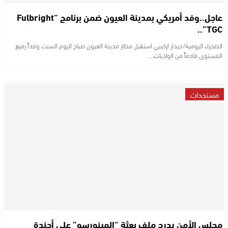
عاجل..وفد أمريكي بمدينة العيون ضمن برنامج “Fulbright
TGC”..
الصحراء اليومية/حيدار اركيبي استقبل مطار مدينة العيون صباح اليوم السبت وفداً رفيع
المستوى قادماً من الولايات…
مستجدات
مجلس الأمن يدرج ملف بعثة “المينورسو” على أجندة