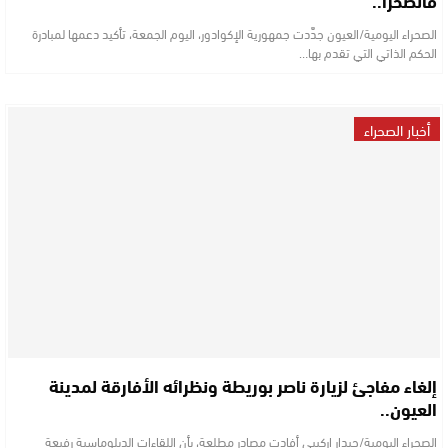
فالصَّحْرَا..
الصحراء اليومية/العيون جدَّدت جمهورية الإكوادور، اليوم الجمعة، تأكيد دعمها لمبادرة
الحكم الذاتي التي تقدم بها…
أخبار الصحراء
إلغاء مفاجئ لزيارة ناصر بوريطة ونظرائه الأفارقة لمدينة
العيون..
الصحراء اليومية/حيدار اركيبي أفادت مصادر مطلعة، بأن اللقاءات الدبلوماسية رفيعة