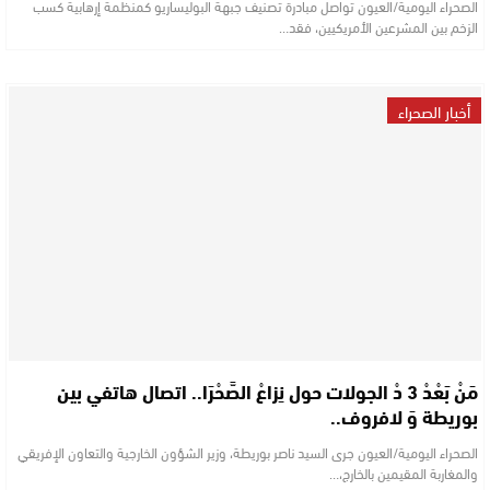
الصحراء اليومية/العيون تواصل مبادرة تصنيف جبهة البوليساريو كمنظمة إرهابية كسب
الزخم بين المشرعين الأمريكيين، فقد…
أخبار الصحراء
مَنْ بَعْدْ 3 دْ الجولات حول نِزاعْ الصَّحْرَا.. اتصال هاتفي بين
بوريطة وَ لافروف..
الصحراء اليومية/العيون جرى السيد ناصر بوريطة، وزير الشؤون الخارجية والتعاون الإفريقي
والمغاربة المقيمين بالخارج،…