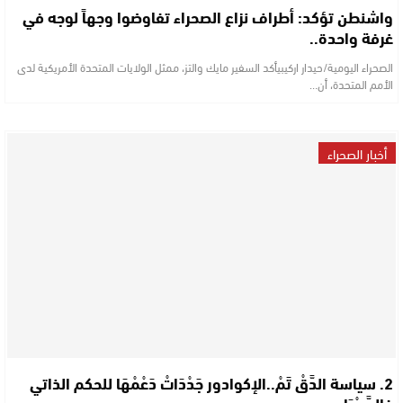
واشنطن تؤكد: أطراف نزاع الصحراء تفاوضوا وجهاً لوجه في
غرفة واحدة..
الصحراء اليومية/حيدار اركيبي ​أكد السفير مايك والتز، ممثل الولايات المتحدة الأمريكية لدى
الأمم المتحدة، أن…
أخبار الصحراء
2. سياسة الدَّقْ تَمْ..الإكوادور جَدْدَاتْ دَعْمْهَا للحكم الذاتي