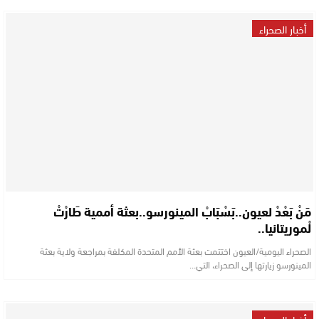
أخبار الصحراء
مَنْ بَعْدْ لعيون..بَسْبَابْ المينورسو..بعثة أممية طَارْتْ
لْموريتانيا..
الصحراء اليومية/العيون اختتمت بعثة الأمم المتحدة المكلفة بمراجعة ولاية بعثة
المينورسو زيارتها إلى الصحراء، التي…
أخبار الصحراء