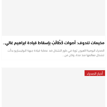
مخيمات تندوف: أصوات كَطَّالْبْ بإسقاط قيادة ابراهيم غالي..
الصحراء اليومية/العيون ثورة في طور التشكل ضد عصابة قيادة جبهة البوليساريو بدأت
تتشكل معالمها منذ مدة، وكان من…
أخبار الصحراء