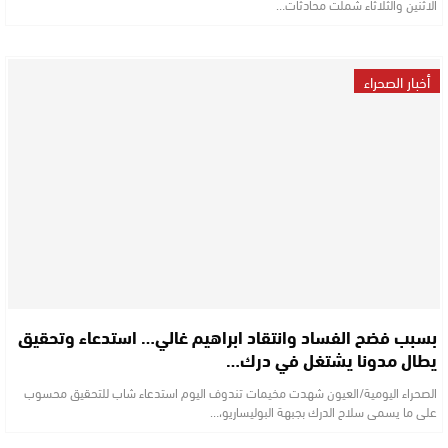
الاثنين والثلاثاء شملت محادثات…
أخبار الصحراء
بسبب فضح الفساد وانتقاد ابراهيم غالي… استدعاء وتحقيق
يطال مدونا يشتغل في درك…
الصحراء اليومية/العيون شهدت مخيمات تندوف اليوم استدعاء شاب للتحقيق محسوب
على ما يسمى سلاح الدرك بجبهة البوليساريو،…