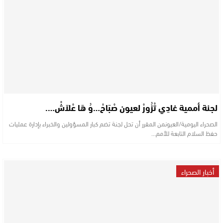
لجنة أممية غادِي تْزُورْ لعيون صْبَاحْ…وُ هَا عْلاَشْ….
الصحراء اليومية/العيونمن المقرر أن تحل لجنة تضم كبار المسؤولين والخبراء بإدارة عمليات
حفظ السلام التابعة للأمم…
أخبار الصحراء