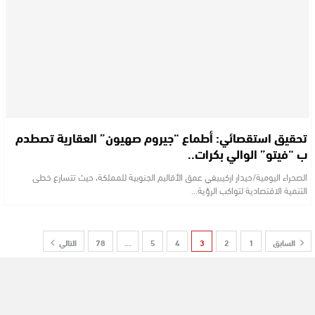
تحقيق استقصائي: أطماع “جيروم صهيون” العقارية تصطدم
ب “فيتو” الوالي بكرات..
الصحراء اليومية/حيدار اركيبي ​في عمق الأقاليم الجنوبية للمملكة، حيث تتسارع خطى
التنمية الاقتصادية لتواكب الرؤية…
السابق
1
2
3
4
5
…
78
التالي