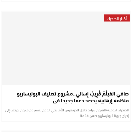
أخبار الصحراء
صافي الفيلْمْ قْرِيبْ إِسَالِي..مشروع تصنيف البوليساريو
منظمة إرهابية يحصد دعما جديدا في…
الصحراء اليومية/العيون يتزايد داخل الكونغرس الأمريكي الدعم لمشروع قانون يهدف إلى
إدراج جبهة البوليساريو ضمن قائمة…