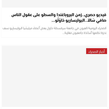
فيديو حصري..زمن البروباغندا والسطو على عقول الناس
صافي سَالاَ..البوليساريو حَاوْلُو…
الصحراء اليومية/العيون في جامعة سرقسطة حاول بعض أعضاء ميليشيا البوليساريو نسف
ندوة نظمها أساتذة جامعيون مغاربة…
أخبار الصحراء