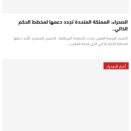
الصحراء: المملكة المتحدة تجدد دعمها لمخطط الحكم
الذاتي..
الصحراء اليومية/العيون جددت الحكومة البريطانية، الخميس المنصرم، تأكيد دعمها
لمخطط الحكم الذاتي الذي قدمه المغرب،…
أخبار الصحراء