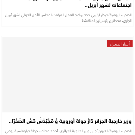
اجتماعاته لشهر أبريل..
الصحراء اليومية/حيدار اركيبي حدد برنامج العمل المؤقت لمجلس الأمن الدولي لشهر أبريل
الجاري، محطتين رئيسيتين لمناقشة…
أخبار الصحراء
وزير خارجية الجزائر دَارْ جولة أوروبية وُ مَجْبَدْشْ حَسْ الصَّحْرَا..
الصحراء اليومية/العيون أجرى وزير الخارجية الجزائري، أحمد عطاف، جولة دبلوماسية يومي