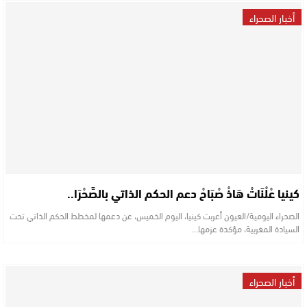
أخبار الصحراء
كينيا عْلْنَاتْ هَاذْ صْبَاحْ دعم الحكم الذاتي بالصَّحْرَا..
الصحراء اليومية/العيون أعربت كينيا، اليوم الخميس، عن دعمها لمخطط الحكم الذاتي تحت
السيادة المغربية، مؤكدة عزمها…
أخبار الصحراء