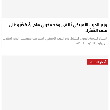
وزير الحرب الأمريكي تْلاَقَى وفد مغربي هام..وُ هَضْرُو عْلَى
ملف الصَّحْرَا..
الصحراء اليومية/العيون استقبل وزير الحرب الأمريكي، السيد بيت هيغسيث، الوزير المنتدب
لدى رئيس الحكومة المكلف…
أخبار الصحراء