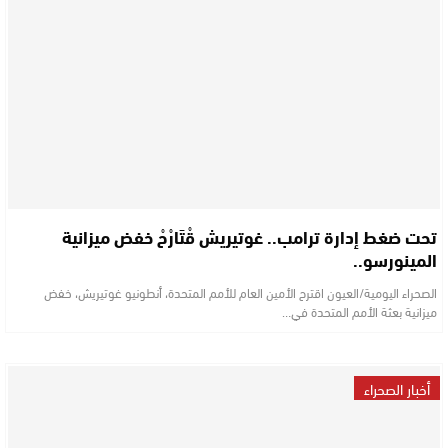
تحت ضغط إدارة ترامب.. غوتيريش قْتَارْحْ خفض ميزانية
المينورسو..
الصحراء اليومية/العيون اقترح الأمين العام للأمم المتحدة، أنطونيو غوتيريش، خفض
ميزانية بعثة الأمم المتحدة في…
أخبار الصحراء