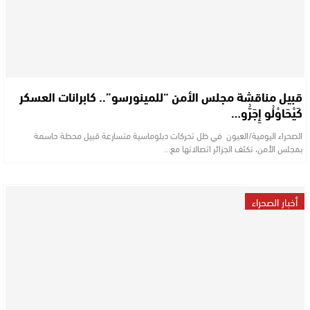
قبيل مناقشة مجلس الأمن “للمينورسو”.. كابرانات العسكر
كَيْحَاوْلُو إِجَرُّو…
الصحراء اليومية/العيون في ظل تحركات دبلوماسية متسارعة قبيل محطة حاسمة
بمجلس الأمن، تكثف الجزائر اتصالاتها مع…
أخبار الصحراء