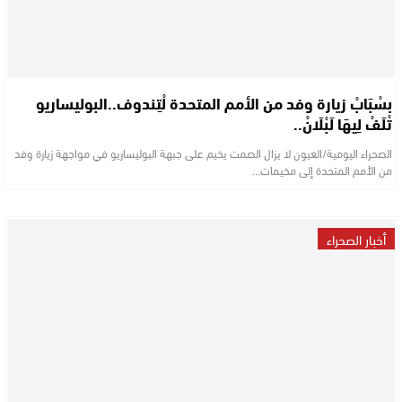
بسْبَابْ زيارة وفد من الأمم المتحدة لْتِندوف..البوليساريو
تْلَفْ لِيهَا لَبْلَانْ..
الصحراء اليومية/العيون لا يزال الصمت يخيم على جبهة البوليساريو في مواجهة زيارة وفد
من الأمم المتحدة إلى مخيمات…
أخبار الصحراء