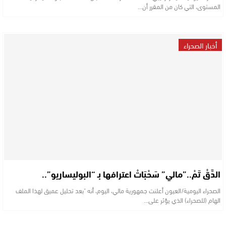
المستوى، التي كان من المقرر أن…
أخبار الصحراء
الدَّقْ تَمْ..”مالي” سَحْبَاتْ اعترافها بـ “البوليساريو”..
الصحراء اليومية/العيون أعلنت جمهورية مالي، اليوم، أنه "بعد تحليل عميق لهذا الملف
الهام (للصحراء) الذي يؤثر على…