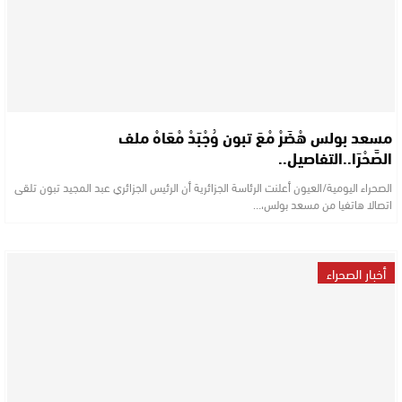
مسعد بولس هْضَرْ مْعَ تبون وُجْبَدْ مْعَاهْ ملف
الصَّحْرَا..التفاصيل..
الصحراء اليومية/العيون أعلنت الرئاسة الجزائرية أن الرئيس الجزائري عبد المجيد تبون تلقى
اتصالا هاتفيا من مسعد بولس،…
أخبار الصحراء