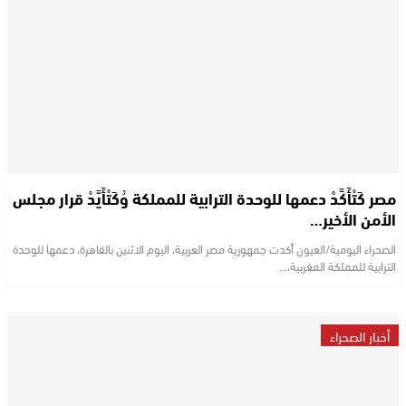
مصر كَتْأَكَّدْ دعمها للوحدة الترابية للمملكة وُكَتْأَيَّدْ قرار مجلس
الأمن الأخير…
الصحراء اليومية/العيون أكدت جمهورية مصر العربية، اليوم الاثنين بالقاهرة، دعمها للوحدة
الترابية للمملكة المغربية،…
أخبار الصحراء