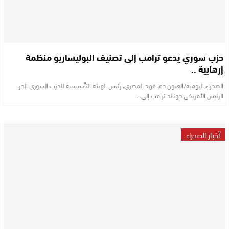
حزب سوري يدعو ترامب إلى تصنيف البوليساريو منظمة
إرهابية ..
الصحراء اليومية/العيون دعا فهد المصري، رئيس الهيئة التأسيسية للحزب السوري الحر،
الرئيس الأمريكي دونالد ترامب إلى…
أخبار الصحراء